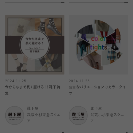
2024.11.25
2024.11.25
今から冬まで長く履ける！！靴下特
豊富なバリエーション♡カラータイ
集
ツ
靴下屋
靴下屋
武蔵小杉東急スクエ
武蔵小杉東急スクエ
ア
ア