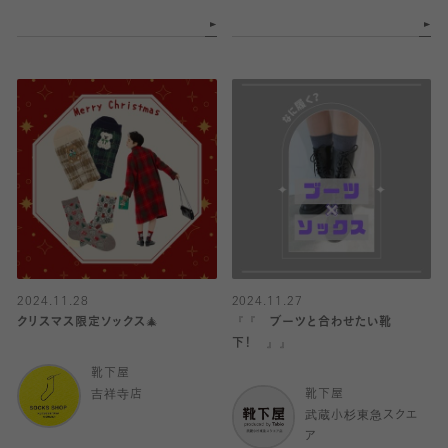
2024.11.28
2024.11.27
クリスマス限定ソックス🎄
『『 ブーツと合わせたい靴
下！ 』』
靴下屋
吉祥寺店
靴下屋
武蔵小杉東急スクエ
ア