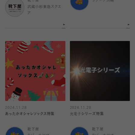
靴下屋
ラゾーナ川崎
武蔵小杉東急スクエ
ア
2024.11.28
2024.11.28
あったかオシャレソックス特集
光電子シリーズ特集
靴下屋
靴下屋