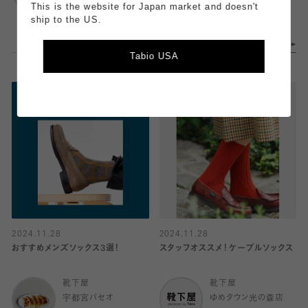
田インター
宇都宮パセオ
This is the website for Japan market and doesn't
ship to the US.
Tabio USA
2024.11.28
2024.11.28
おすすめメンズソックス3選！
スタッフオススメ！ケーブルソックス
靴下屋
靴下屋
宇都宮パセオ
ゆめタウン光の森店