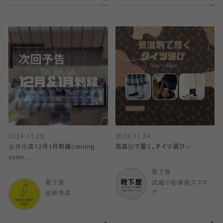
2024.11.25
2024.11.24
吉祥寺店12月1月刺繍coming
気温別で履く。タイツ選び☆
soon…
靴下屋
靴下屋
武蔵小杉東急スクエ
吉祥寺店
ア