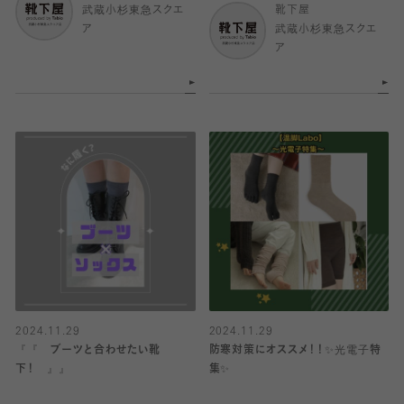
武蔵小杉東急スクエ
靴下屋
ア
武蔵小杉東急スクエ
ア
2024.11.29
2024.11.29
『『 ブーツと合わせたい靴
防寒対策にオススメ！！✨光電子特
下！ 』』
集✨