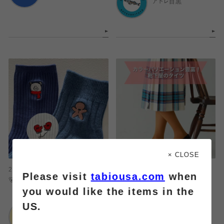
アトレ目黒
× CLOSE
2024.11.28
2024.11.28
Please visit
tabiousa.com
when
🐻‍❄️冬限定刺繍🧦
カラーバリエーション豊富！靴下屋
you would like the items in the
のタイツ♡
US.
靴下屋
イオンモール新潟亀
靴下屋