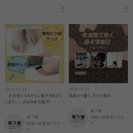
2024.11.27
2024.11.27
『爪を切ってもすぐに靴下が破けて
気温別で履く。タイツ選び☆
しまう、、』お悩み解決靴下❗️
靴下屋
靴下屋
武蔵小杉東急スクエ
武蔵小杉東急スクエ
ア
ア