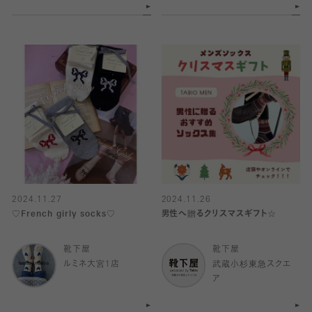
2024.11.27
2024.11.26
♡French girly socks♡
男性へ贈るクリスマスギフト☆
靴下屋
靴下屋
ルミネ大宮1店
武蔵小杉東急スクエ
ア