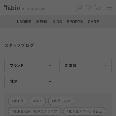
靴下の
Tabio
公式通販
LADIES
MENS
KIDS
SPORTS
CARE
スタッフブログ
ブランド
新着順
性別
靴下屋
靴下
足元くら部
靴下屋武蔵小杉東急スクエア
靴下屋エスパル仙台店