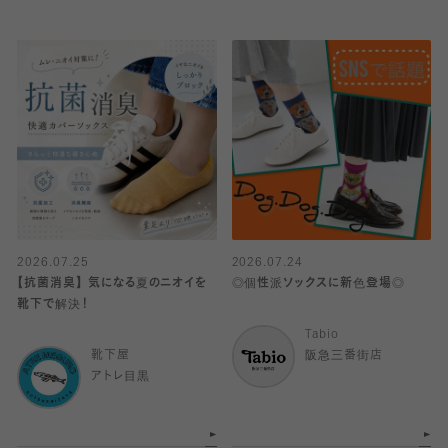
2026.07.25
2026.07.24
【抗菌消臭】 気になる夏のニオイを
◎個性派ソックスに新色登場◎
靴下で解決！
Tabio
靴下屋
阪急三番街店
アトレ目黒