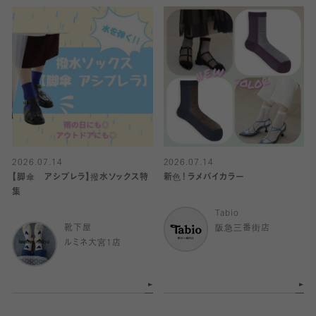
2026.07.14
2026.07.14
【脚傘 アシブレラ】撥水ソックス特
新色！ラメバイカラー
集
Tabio
靴下屋
阪急三番街店
ルミネ大宮1店