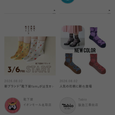
2026.08.02
2026.08.02
新ブランド「靴下屋fam」が誕生❣️✨
人気の花柄に新色登場
靴下屋
Tabio
イオンモール名取店
阪急三番街店