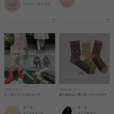
ららぽーと富士見店
2026.08.07
2026.08.07
レースハイソックスコーデ
新作🐩わんこ柄フロートソックス💐
靴下屋
靴下屋
ルミネエスト店
ルミネ横浜店