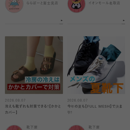
ららぽーと富士見店
イオンモール名取店
2026.08.07
2026.08.07
冷えも靴ずれも対策できる‼️【かかと
今年の夏も【FULL MESH】で決ま
カバー】
り️‼️
靴下屋
靴下屋