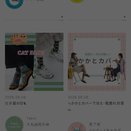
2026.08.06
2026.08.06
世界猫の日🐈
🩴かかとカバーで冷え・靴擦れ対策
👟
Tabio
大丸福岡天神
靴下屋