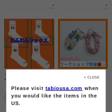
2026.08.02
2026.08.01
× CLOSE
わんわんソックス！
【8月2日(日)】ワークショップ開催‼️
Please visit
tabiousa.com
when
Tabio
靴下屋
you would like the items in the
阪急三番街店
イオンモール名取店
US.