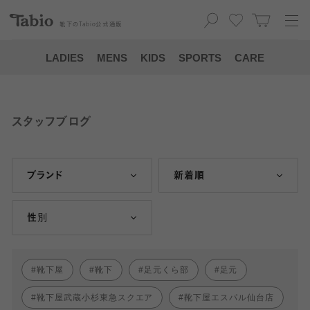
靴下の
Tabio
公式通販
LADIES
MENS
KIDS
SPORTS
CARE
スタッフブログ
ブランド
新着順
性別
靴下屋
靴下
足元くら部
足元
靴下屋武蔵小杉東急スクエア
靴下屋エスパル仙台店