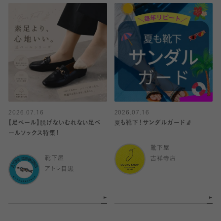
2026.07.16
2026.07.16
【足ベール】脱げないむれない足ベ
夏も靴下！サンダルガード🧦
ールソックス特集！
靴下屋
靴下屋
吉祥寺店
アトレ目黒