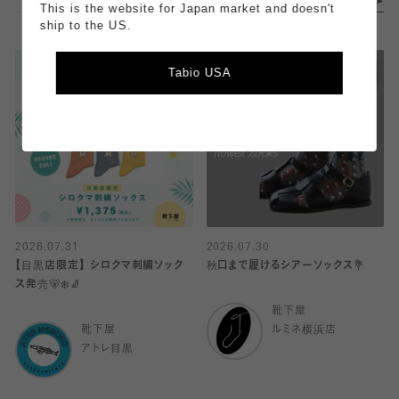
This is the website for Japan market and doesn't
ship to the US.
Tabio USA
2026.07.31
2026.07.30
【目黒店限定】 シロクマ刺繍ソック
秋口まで履けるシアーソックス💐
ス発売🐻‍❄️🧦
靴下屋
靴下屋
ルミネ横浜店
アトレ目黒