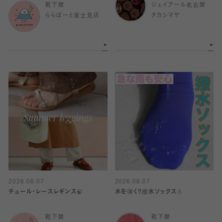
靴下屋
ジェイアール名古屋
ららぽーと富士見店
タカシマヤ
2026.08.07
2026.08.07
チュール・レースレギンス🍃
水を弾く⁉️撥水ソックス💧
靴下屋
靴下屋