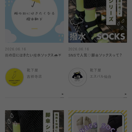
2026.06.16
2026.06.16
雨の日にはきたい撥水ソックス🌧️☔️
SNSで人気♡脚傘ソックスって？
靴下屋
靴下屋
吉祥寺店
エスパル仙台