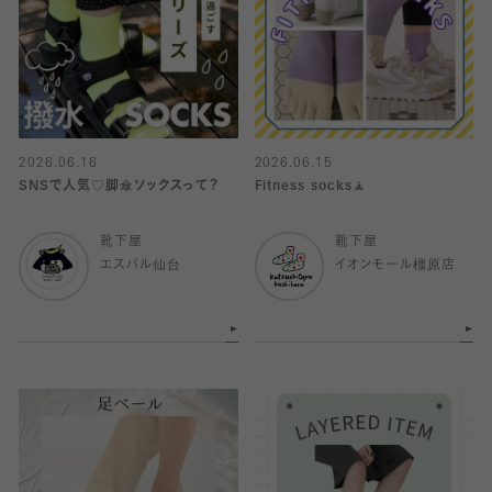
2026.06.16
2026.06.15
SNSで人気♡脚傘ソックスって？
Fitness socks🧘
靴下屋
靴下屋
エスパル仙台
イオンモール橿原店