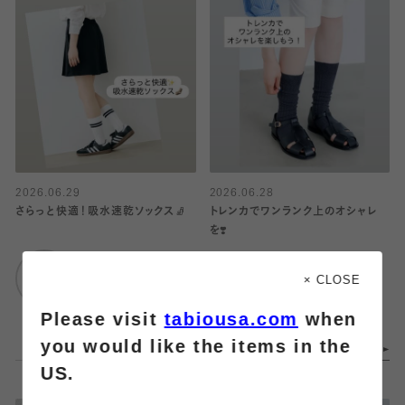
2026.06.29
2026.06.28
さらっと快適！吸水速乾ソックス🧦
トレンカでワンランク上のオシャレ
を❣️
靴下屋
ルミネ横浜店
靴下屋
× CLOSE
ルミネ横浜店
Please visit
tabiousa.com
when
you would like the items in the
US.