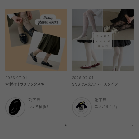
2026.07.01
2026.07.01
💖新作！ラメソックス💖
SNSで人気♡レースタイツ
靴下屋
靴下屋
ルミネ横浜店
エスパル仙台