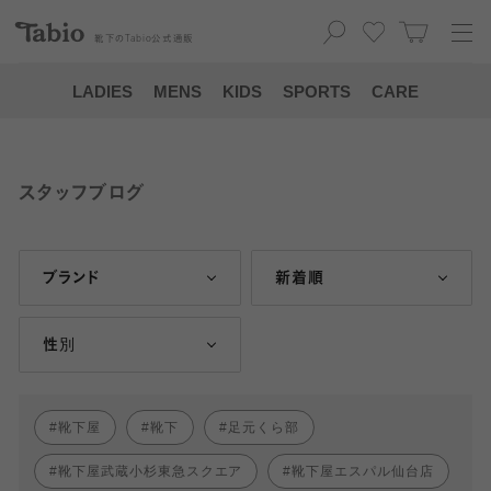
靴下の
Tabio
公式通販
LADIES
MENS
KIDS
SPORTS
CARE
スタッフブログ
ブランド
新着順
性別
靴下屋
靴下
足元くら部
靴下屋武蔵小杉東急スクエア
靴下屋エスパル仙台店