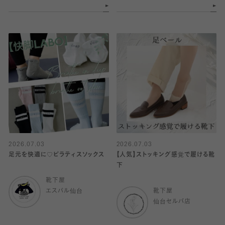
2026.07.03
2026.07.03
足元を快適に♡ピラティスソックス
【人気】ストッキング感覚で履ける靴
下
靴下屋
エスパル仙台
靴下屋
仙台セルバ店