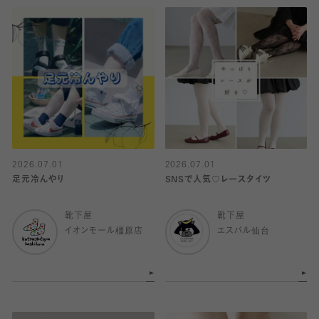
2026.07.01
2026.07.01
足元冷んやり
SNSで人気♡レースタイツ
靴下屋
靴下屋
イオンモール橿原店
エスパル仙台