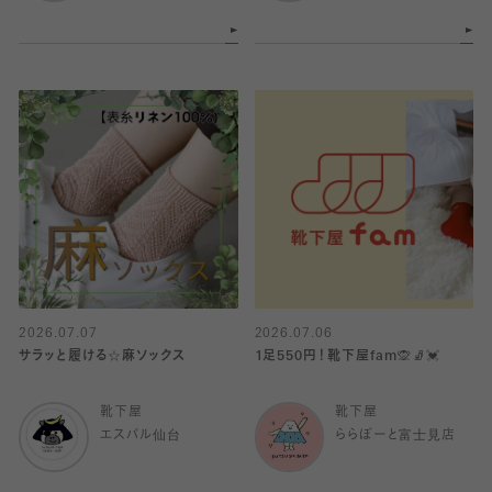
2026.07.07
2026.07.06
サラッと履ける☆麻ソックス
1足550円！靴下屋fam🙊🧦💓
靴下屋
靴下屋
エスパル仙台
ららぽーと富士見店