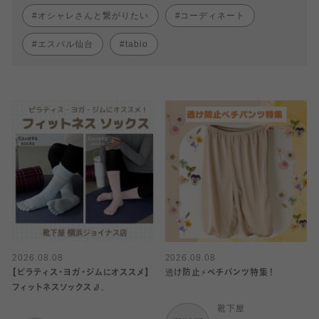
オシャレさんと繋がりたい
コーディネート
エスパル仙台
tabio
2026.08.08
2026.08.08
【ピラティス・ヨガ・ジムにオススメ】
透け防止⚡️ペチパンツ特集！
フィットネスソックス🧦.
靴下屋