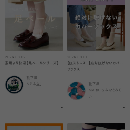
2026.08.02
2026.08.01
素足より快適【足ベールシリーズ】
【脱ストレス！】絶対脱げないカバー
ソックス
靴下屋
ルミネ立川
靴下屋
MARK IS みなとみら
い