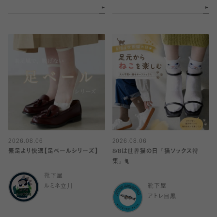
2026.08.06
2026.08.06
素足より快適【足ベールシリーズ】
8/8は世界猫の日『猫ソックス特
集』🐈
靴下屋
ルミネ立川
靴下屋
アトレ目黒