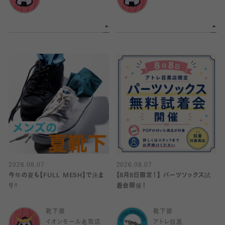
2026.08.07
2026.08.07
今年の夏も【FULL MESH】で決ま
【8月8日限定！】 パーツソックス試
り️‼️
着会開催！
靴下屋
靴下屋
イオンモール名取店
アトレ目黒