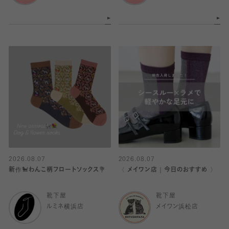
2026.08.07
2026.08.07
新作🐩わんこ柄フロートソックス💐
〈 メイワン店｜今日のおすすめ 〉
靴下屋
靴下屋
ルミネ横浜店
メイワン浜松店