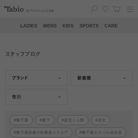
靴下の
Tabio
公式通販
LADIES
MENS
KIDS
SPORTS
CARE
スタッフブログ
ブランド
新着順
性別
靴下屋
靴下
足元くら部
足元
靴下屋武蔵小杉東急スクエア
靴下屋エスパル仙台店