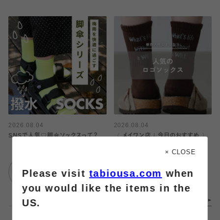
2026.08.04
2026.08.04
SNSで人気♡脚傘ソックスって？
〈 メイワン店｜今日のおすすめ 〉
× CLOSE
靴下屋
靴下屋
Please visit
tabiousa.com
when
エスパル仙台
メイワン浜松店
you would like the items in the
US.