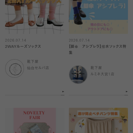
2026.07.14
2026.07.14
2WAYルーズソックス
【脚傘 アシブレラ】撥水ソックス特
集
靴下屋
仙台セルバ店
靴下屋
ルミネ大宮1店