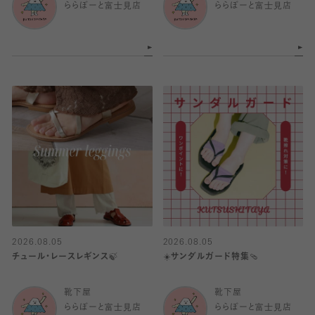
ららぽーと富士見店
ららぽーと富士見店
2026.08.05
2026.08.05
チュール・レースレギンス🍃
☀️サンダルガード特集🩴
靴下屋
靴下屋
ららぽーと富士見店
ららぽーと富士見店