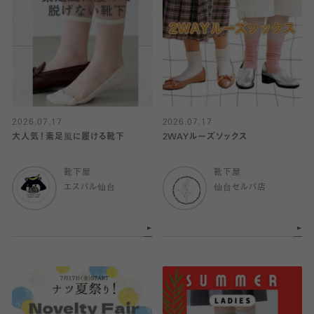
2026.07.17
2026.07.17
大人気！素足風に履ける靴下
2WAYルーズソックス
靴下屋
靴下屋
エスパル仙台
仙台セルバ店