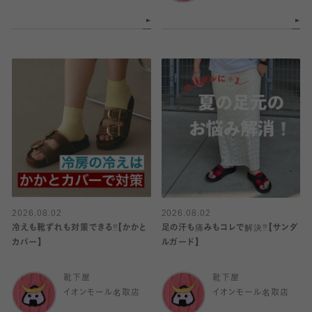
2026.08.02
2026.08.02
冷えも靴ずれも対策できる‼️【かかと
足の汗も痛みもコレで解決‼️【サンダ
カバー】
ルガード】
靴下屋
靴下屋
イオンモール名取店
イオンモール名取店