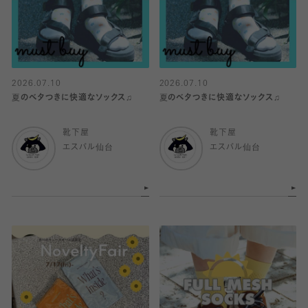
2026.07.10
2026.07.10
夏のベタつきに快適なソックス♫
夏のベタつきに快適なソックス♫
靴下屋
靴下屋
エスパル仙台
エスパル仙台