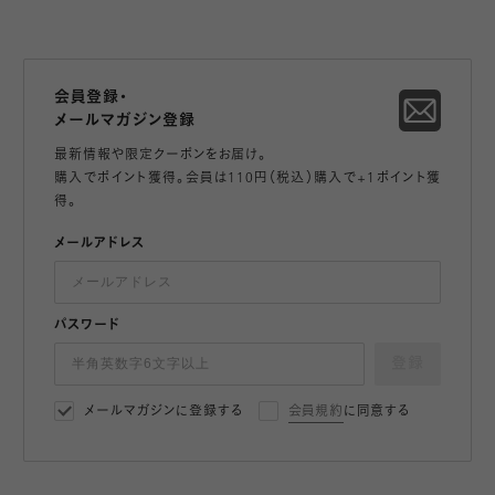
会員登録・
メールマガジン登録
最新情報や限定クーポンをお届け。
購入でポイント獲得。会員は110円（税込）購入で+1ポイント獲
得。
メールアドレス
パスワード
登録
メールマガジンに登録する
会員規約
に同意する