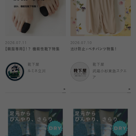
2026.07.11
2026.07.10
【親指専用】！？ 機能性靴下特集
透け防止⚡️ペチパンツ特集！
靴下屋
靴下屋
ルミネ立川
武蔵小杉東急スクエ
ア