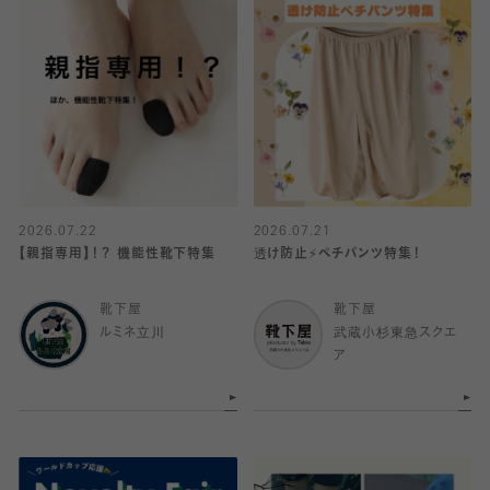
2026.07.22
2026.07.21
【親指専用】！？ 機能性靴下特集
透け防止⚡️ペチパンツ特集！
靴下屋
靴下屋
ルミネ立川
武蔵小杉東急スクエ
ア