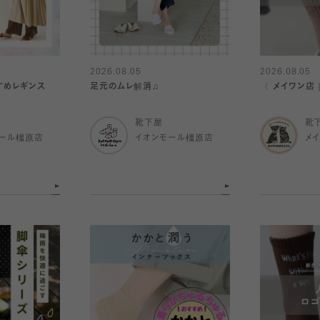
2026.08.05
2026.08.05
すめレギンス
足元のムレ解消♫
〈 メイワン店
靴下屋
靴
ール橿原店
イオンモール橿原店
メ