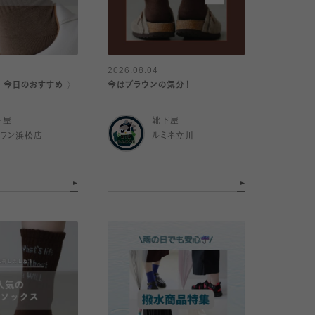
2026.08.04
｜今日のおすすめ 〉
今はブラウンの気分！
下屋
靴下屋
イワン浜松店
ルミネ立川