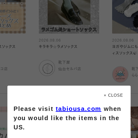
2026.08.06
2026.08.06
スソックス
キラキラ☆ラメソックス
ヨガやジムにも
ィスソックス🍃
靴下屋
ルコ店
仙台セルバ店
靴
ら
× CLOSE
Please visit
tabiousa.com
when
you would like the items in the
US.