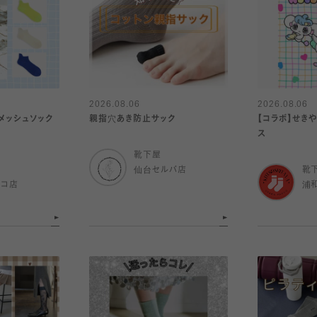
2026.08.06
2026.08.06
メッシュソック
親指穴あき防止サック
【コラボ】せき
ス
靴下屋
仙台セルバ店
靴
ルコ店
浦