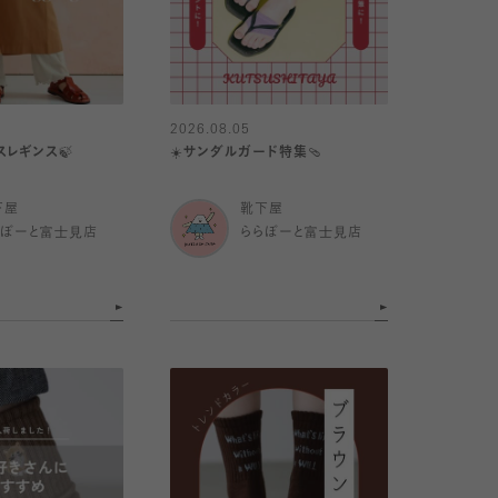
2026.08.05
スレギンス🍃
☀️サンダルガード特集🩴
下屋
靴下屋
らぽーと富士見店
ららぽーと富士見店