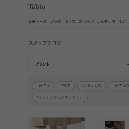
レディース
メンズ
キッズ
スポーツ
レッグケア
3
足1
スタッフブログ
靴下屋
Tabio
ブランド
靴下屋
靴下
足元くら部
靴下屋
オシャレさんと繋がりたい