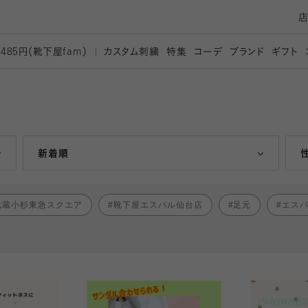
カスタム刺繍
特集
コーデ
ブランド
ギフト
,485円（靴下屋
fam）
人気ランキング順
新着順
武蔵小杉東急スクエア
靴下屋エスパル仙台店
足元
エス