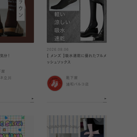
2026.08.06
気分！
【 メンズ 】吸水速乾に優れたフルメ
ッシュソックス
下屋
ミネ立川
靴下屋
浦和パルコ店