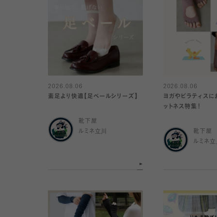
2026.08.06
2026.08.06
素足より快適【足ベールシリーズ】
ヨガやピラティスに
ットネス特集！
靴下屋
ルミネ立川
靴下屋
ルミネ立