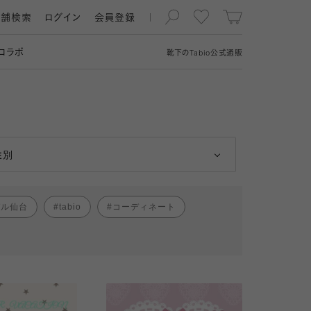
店舗検索
ログイン
会員登録
コラボ
靴下の
Tabio
公式通販
男性
女性
性別
パル仙台
tabio
コーディネート