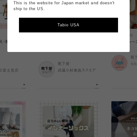
This is the website for Japan market and doesn't
ship to the US.
Tabio USA
2026.08.05
2026.08.05
冷え・靴擦れ対策
サンダルに合わせられるパーツソッ
チュール・レー
クス特集☆
靴
靴下屋
ら
と富士見店
武蔵小杉東急スクエア