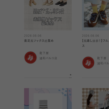
2026.08.06
2026.08.06
素足風ソックス総集め
【風通し抜群！】フル
ス
靴下屋
浦和パルコ店
靴下屋
浦和パ