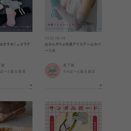
2026.08.06
おすすめ！🧘ピラテ
超ひんやり❄️冷感アイスアームカバ
ー💪🏼
下屋
靴下屋
らぽーと富士見店
ららぽーと富士見店