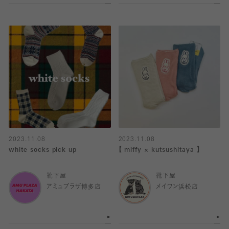
2023.11.08
2023.11.08
white socks pick up
【 miffy × kutsushitaya 】
靴下屋
靴下屋
アミュプラザ博多店
メイワン浜松店