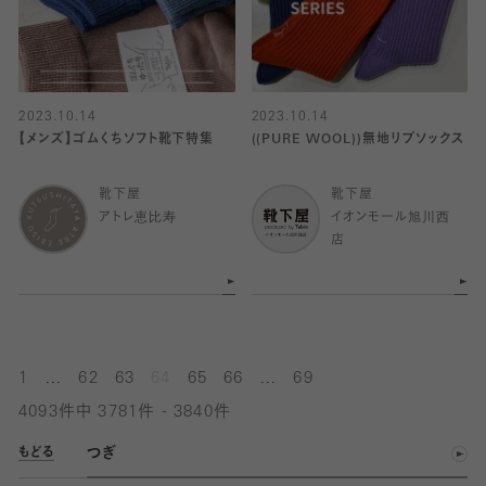
2023.10.14
2023.10.14
【メンズ】ゴムくちソフト靴下特集
((PURE WOOL))無地リブソックス
靴下屋
靴下屋
アトレ恵比寿
イオンモール旭川西
店
...
...
1
62
63
64
65
66
69
4093件中 3781件 - 3840件
つぎ
もどる