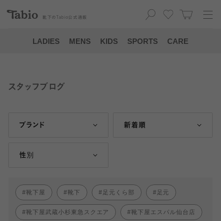
靴下の
Tabio
公式通販
LADIES
MENS
KIDS
SPORTS
CARE
スタッフブログ
ブランド
新着順
性別
靴下屋
靴下
足元くら部
足元
靴下屋武蔵小杉東急スクエア
靴下屋エスパル仙台店