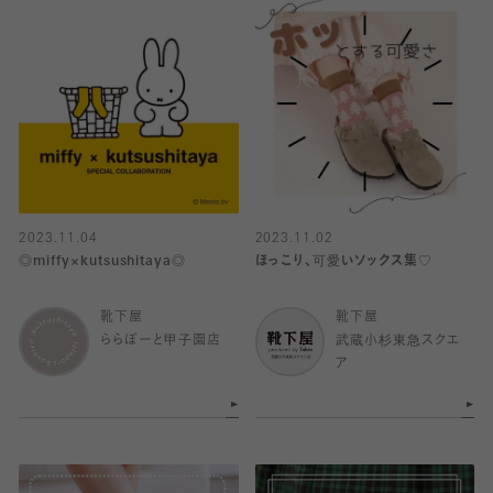
2023.11.04
2023.11.02
◎miffy×kutsushitaya◎
ほっこり、可愛いソックス集♡
靴下屋
靴下屋
ららぽーと甲子園店
武蔵小杉東急スクエ
ア