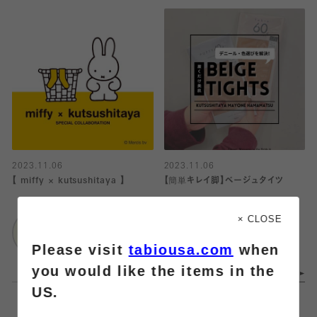
2023.11.06
2023.11.06
【 miffy × kutsushitaya 】
【簡単キレイ脚】ベージュタイツ
靴下屋
靴下屋
× CLOSE
ルミネ有楽町店
メイワン浜松店
Please visit
tabiousa.com
when
you would like the items in the
US.