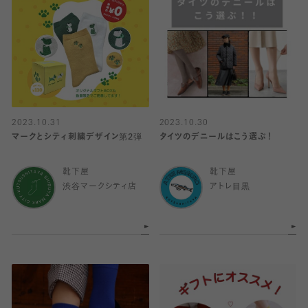
2023.10.31
2023.10.30
マークとシティ刺繍デザイン第2弾
タイツのデニールはこう選ぶ！
靴下屋
靴下屋
渋谷マークシティ店
アトレ目黒