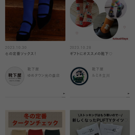
2023.10.30
2023.10.28
冬の定番ソックス！
ギフトにオススメの靴下♡
靴下屋
靴下屋
ゆめタウン光の森店
ルミネ立川