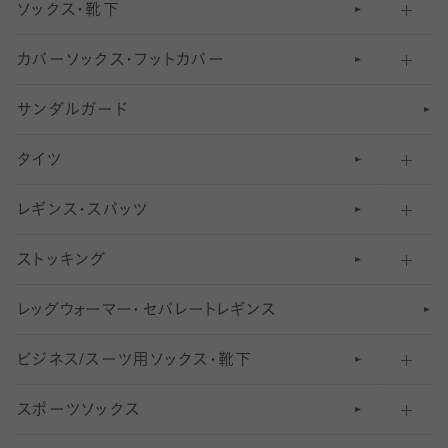
ソックス・靴下
カバーソックス・フットカバー
五本指ソックス・靴下
サンダルガード
足袋ソックス・靴下
フットカバー・カバーソックス（深め）
タイツ
無地・プレーンソックス・靴下
フットカバー・カバーソックス（ふつう）
レギンス・スパッツ
柄ソックス・靴下
フットカバー・カバーソックス（浅め）
30
デニール以下のタイツ（薄手タイツ）
ストッキング
スニーカー（くるぶし）用ソックス
31
柄レギンス
〜40デニールタイツ
レ
ッ
アンクル・ショートソックス（くるぶし上）
41
無地レギンス
伝線しにくいストッキング
グ
ウ
〜60デニールタイツ
ォ
ー
マ
ー
・
セ
パレー
ト
レ
ギン
ス
ビジネス/スーツ用
クルーソックス（ふくらはぎ下）
61
レギンスパンツ（レギパン）
ショートストッキング
〜80デニールタイツ
ソックス・靴下
スポーツソックス
ハイソックス
81
マタニティレギンス
結婚式用ストッキング
匠シリーズ
〜110デニールタイツ