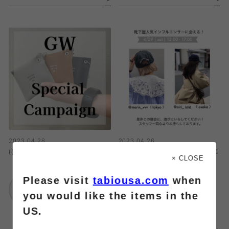
2023.04.28
2023.04.26
((GW)) Special campaign
靴下屋インフルエンサーが鹿児島に
× CLOSE
来る！！
Please visit
tabiousa.com
when
靴下屋
イオンモール旭川西
靴下屋
you would like the items in the
店
アミュプラザ鹿児島店
US.