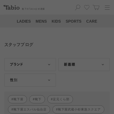
靴下の
Tabio
公式通販
LADIES
MENS
KIDS
SPORTS
CARE
スタッフブログ
ブランド
新着順
性別
靴下屋
靴下
足元くら部
靴下屋エスパル仙台店
靴下屋武蔵小杉東急スクエア