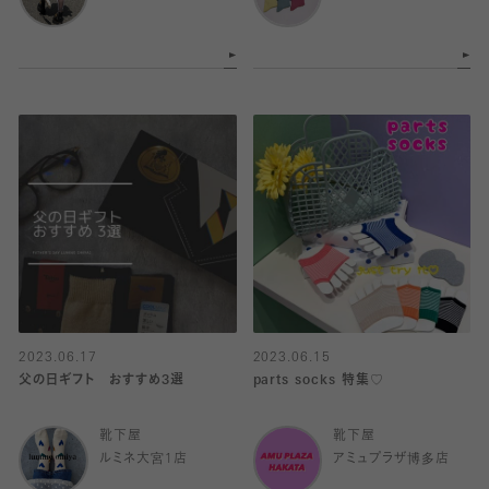
2023.06.17
2023.06.15
父の日ギフト おすすめ3選
parts socks 特集♡
靴下屋
靴下屋
ルミネ大宮1店
アミュプラザ博多店