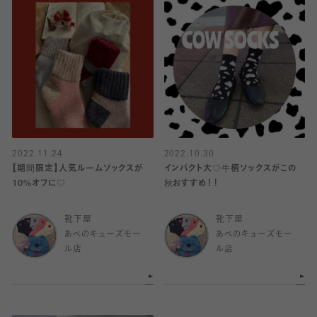
2022.11.24
2022.10.30
【期間限定】人気ルームソックスが
インパクト大♡牛柄ソックスがこの
10%オフに♡
秋おすすめ！！
靴下屋
靴下屋
あべのキューズモー
あべのキューズモー
ル店
ル店