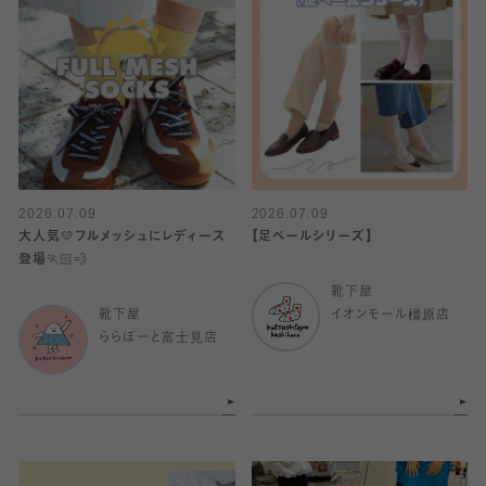
2026.07.09
2026.07.09
大人気💛フルメッシュにレディース
【足ベールシリーズ】
登場🏃🏻💨
靴下屋
靴下屋
イオンモール橿原店
ららぽーと富士見店