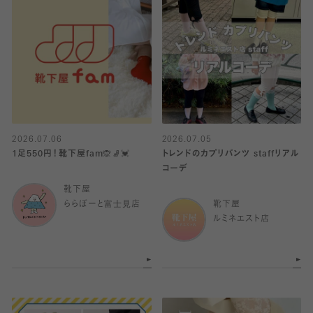
2026.07.06
2026.07.05
1足550円！靴下屋fam🙊🧦💓
トレンドのカプリパンツ staffリアル
コーデ
靴下屋
ららぽーと富士見店
靴下屋
ルミネエスト店