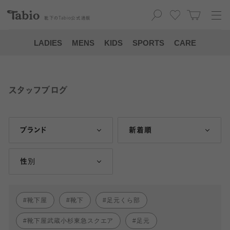
靴下の
Tabio
公式通販
LADIES
MENS
KIDS
SPORTS
CARE
スタッフブログ
ブランド
新着順
性別
靴下屋
靴下
足元くら部
靴下屋武蔵小杉東急スクエア
足元