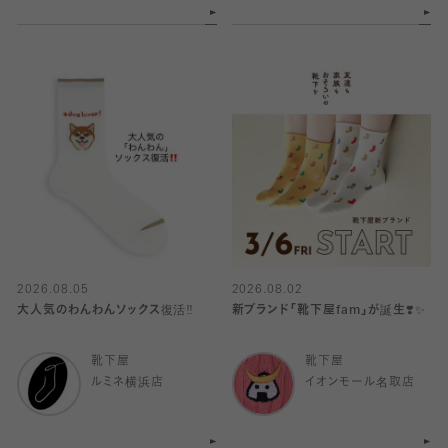
2026.08.05
2026.08.02
大人気のわんわんソックス復活‼️
新ブランド「靴下屋fam」が誕生❣️✨
靴下屋
靴下屋
ルミネ横浜店
イオンモール名取店