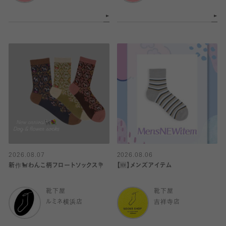
2026.08.07
2026.08.06
新作🐩わんこ柄フロートソックス💐
【🆕】メンズアイテム
靴下屋
靴下屋
ルミネ横浜店
吉祥寺店