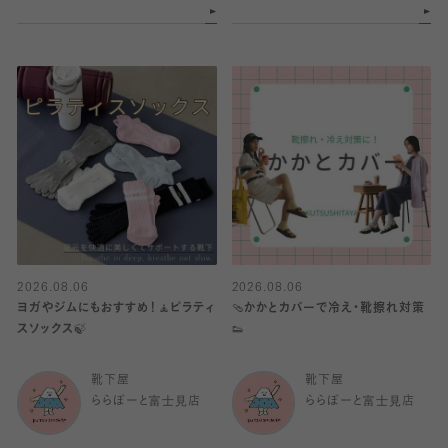
2026.08.06
2026.08.06
ヨガやジムにもおすすめ！🧘ピラティ
🩴かかとカバーで冷え・靴擦れ対策
スソックス🍃
👟
靴下屋
靴下屋
ららぽーと富士見店
ららぽーと富士見店