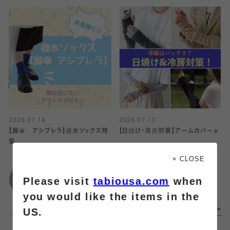
2026.07.14
2026.07.13
【脚傘 アシブレラ】撥水ソックス特
【日焼け・冷房対策】アームカバー☀️
集
靴下屋
× CLOSE
靴下屋
イオンモール名取店
Please visit
tabiousa.com
when
ルミネ大宮1店
you would like the items in the
US.