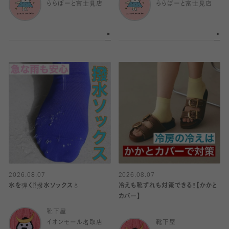
ららぽーと富士見店
ららぽーと富士見店
2026.08.07
2026.08.07
水を弾く⁉️撥水ソックス💧
冷えも靴ずれも対策できる‼️【かかと
カバー】
靴下屋
イオンモール名取店
靴下屋