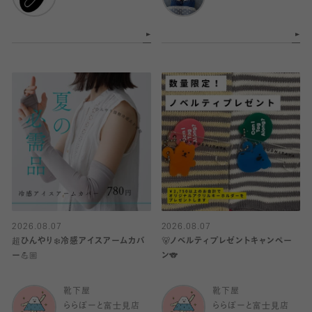
2026.08.07
2026.08.07
超ひんやり❄️冷感アイスアームカバ
🐻ノベルティプレゼントキャンペー
ー💪🏼
ン🐨
靴下屋
靴下屋
ららぽーと富士見店
ららぽーと富士見店