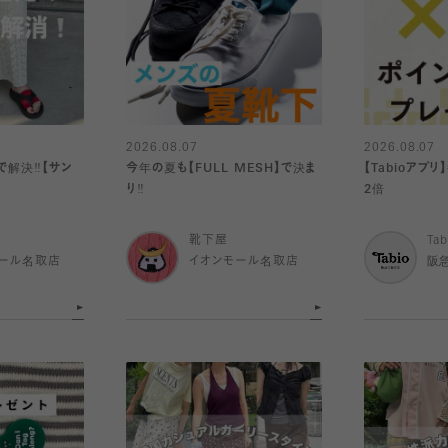
2026.08.07
2026.08.07
解決‼️【サン
今年の夏も【FULL MESH】で決ま
【Tabioアプ
り️‼️
2倍
靴下屋
Tab
ール名取店
イオンモール名取店
阪