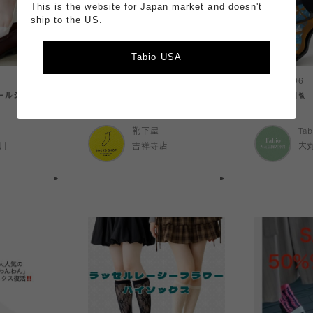
This is the website for Japan market and doesn't
ship to the US.
Tabio USA
2026.08.06
2026.08.06
ールシリーズ】
【🆕】メンズアイテム
世界猫の日🐈
靴下屋
Tab
川
吉祥寺店
大