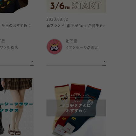
2026.08.02
｜今日のおすすめ 〉
新ブランド「靴下屋fam」が誕生❣️✨
下屋
靴下屋
イワン浜松店
イオンモール名取店