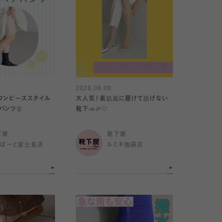
2026.08.08
ワンピーススタイル
大人気！素肌風に履けて脱げない
パンツ👗
靴下📣🎉🤍
下屋
靴下屋
らぽーと富士見店
ルミネ池袋店