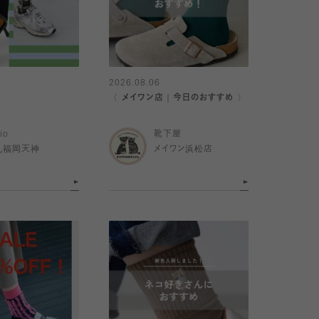
2026.08.06
〈 メイワン店｜今日のおすすめ 〉
io
靴下屋
丸福岡天神
メイワン浜松店