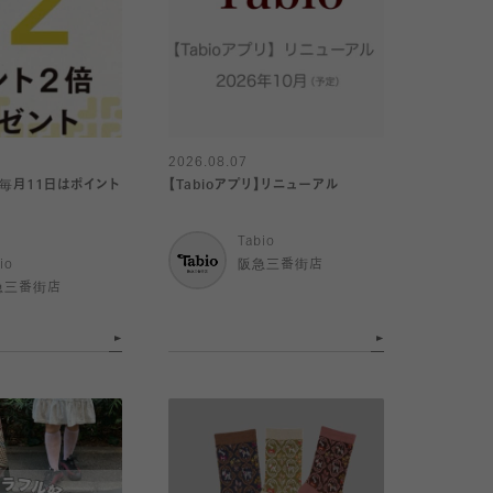
2026.08.07
リ】毎月11日はポイント
【Tabioアプリ】リニューアル
Tabio
io
阪急三番街店
急三番街店