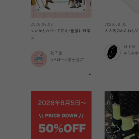
2026.08.06
2026.08.05
🩴かかとカバーで冷え・靴擦れ対策
大人気のわんわんソッ
👟
靴下屋
靴下屋
ルミネ横
ららぽーと富士見店