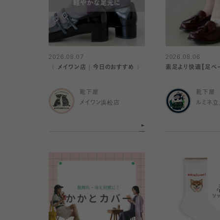
2026.08.07
2026.08.06
〈 メイワン店｜今日のおすすめ 〉
素足より快適【足ベ
靴下屋
靴下屋
メイワン浜松店
ルミネ立