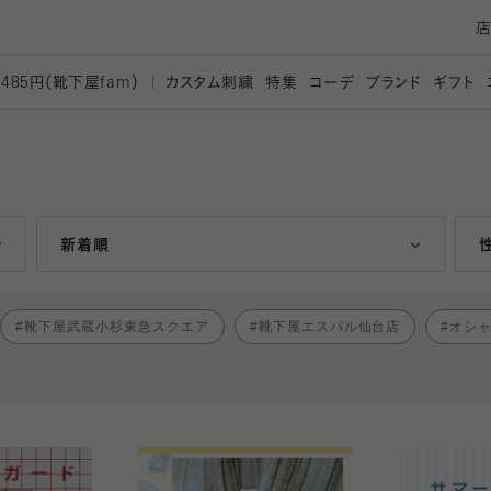
カスタム刺繍
特集
コーデ
ブランド
ギフト
,485円（靴下屋
fam）
人気ランキング順
新着順
靴下屋武蔵小杉東急スクエア
靴下屋エスパル仙台店
オシ