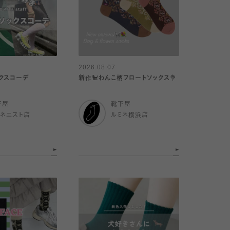
2026.08.07
クスコーデ
新作🐩わんこ柄フロートソックス💐
下屋
靴下屋
ミネエスト店
ルミネ横浜店