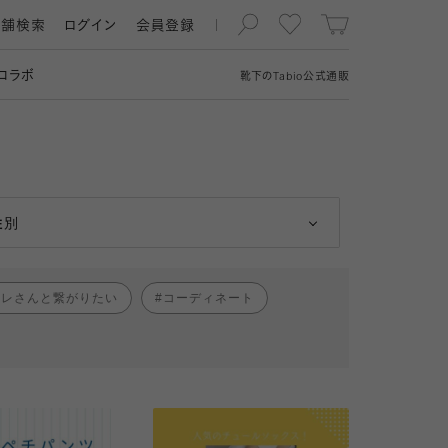
店舗検索
ログイン
会員登録
コラボ
靴下の
Tabio
公式通販
男性
女性
性別
ャレさんと繋がりたい
コーディネート