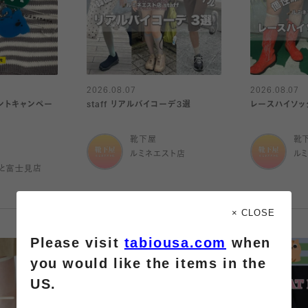
2026.08.07
2026.08.07
ントキャンペー
staff リアルバイコーデ3選
レースハイソッ
靴下屋
靴
ルミネエスト店
ル
と富士見店
× CLOSE
Please visit
tabiousa.com
when
you would like the items in the
US.