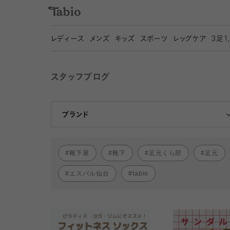
レディース
メンズ
キッズ
スポーツ
レッグケア
3
足1
スタッフブログ
靴下屋
Tabio
ブランド
靴下屋
靴下
足元くら部
足元
エスパル仙台
tabio