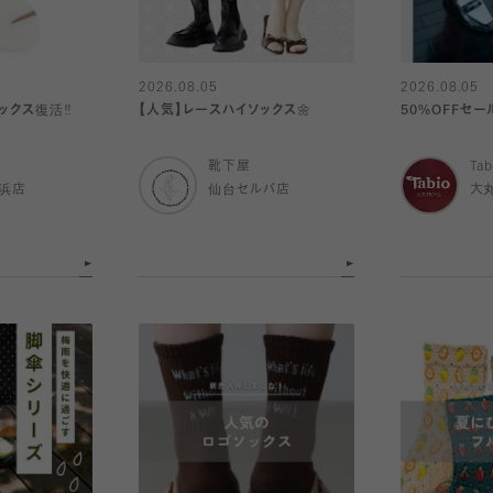
2026.08.05
2026.08.05
クス復活‼️
【人気】レースハイソックス🌼
50%OFFセ
靴下屋
Tab
浜店
仙台セルバ店
大