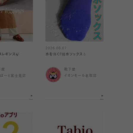
2026.08.07
スレギンス🍃
水を弾く⁉️撥水ソックス💧
下屋
靴下屋
らぽーと富士見店
イオンモール名取店