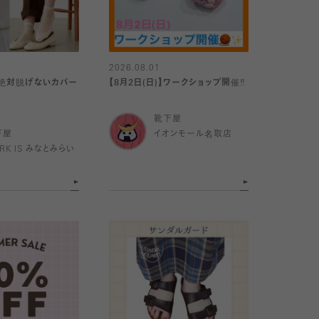
2026.08.01
】絶対脱げないカバー
【8月2日(日)】ワークショップ開催‼️
靴下屋
下屋
イオンモール名取店
RK IS みなとみらい