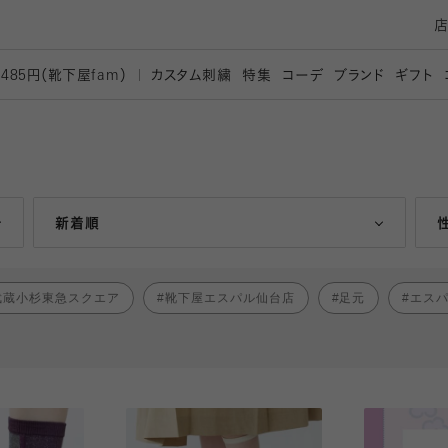
カスタム刺繍
特集
コーデ
ブランド
ギフト
,485円（靴下屋
fam）
人気ランキング順
新着順
武蔵小杉東急スクエア
靴下屋エスパル仙台店
足元
エス