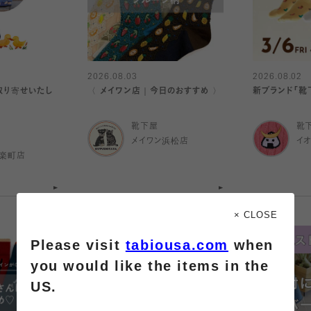
2026.08.03
2026.08.02
取り寄せいたし
〈 メイワン店｜今日のおすすめ 〉
新ブランド「靴下
靴下屋
靴
メイワン浜松店
イ
有楽町店
× CLOSE
Please visit
tabiousa.com
when
you would like the items in the
US.