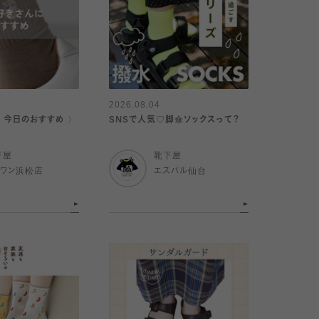
2026.08.04
｜今日のおすすめ 〉
SNSで人気♡脚傘ソックスって？
下屋
靴下屋
イワン浜松店
エスパル仙台