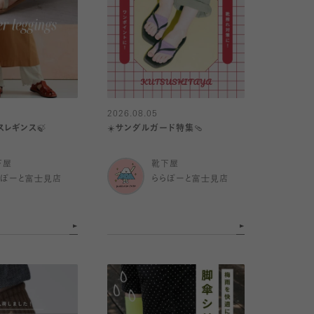
2026.08.05
スレギンス🍃
☀️サンダルガード特集🩴
下屋
靴下屋
らぽーと富士見店
ららぽーと富士見店