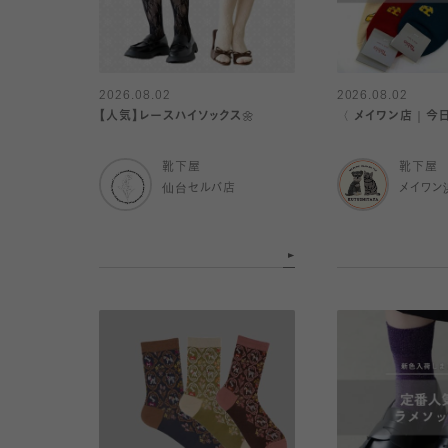
2026.08.02
2026.08.02
【人気】レースハイソックス🌼
〈 メイワン店｜今
靴下屋
靴下屋
仙台セルバ店
メイワン