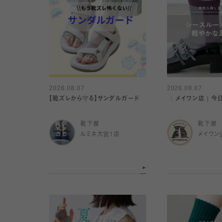
2026.08.07
2026.08.07
【靴ズレから守る】サンダルガード
〈 メイワン店｜今
靴下屋
靴下屋
ルミネ大宮1店
メイワン