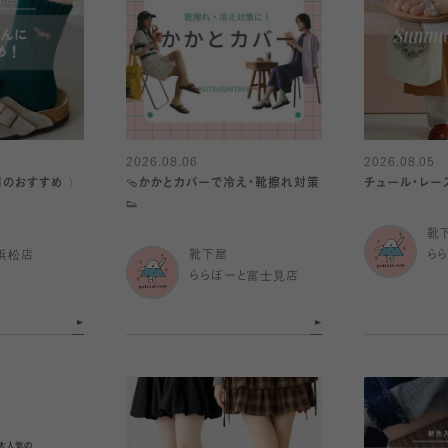
2026.08.06
2026.08.05
日のおすすめ 〉
🩴かかとカバーで冷え・靴擦れ対策
チュール・レー
👟
靴
浜松店
靴下屋
ら
ららぽーと富士見店