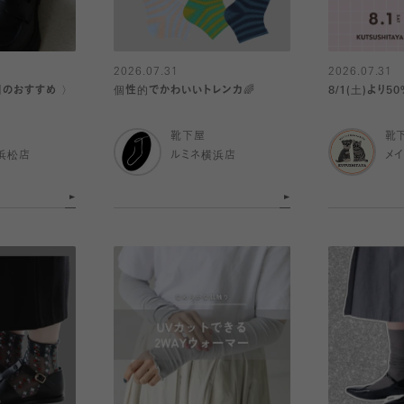
2026.07.31
2026.07.31
日のおすすめ 〉
個性的でかわいいトレンカ🌈
8/1(土)より5
靴下屋
靴
浜松店
ルミネ横浜店
メ