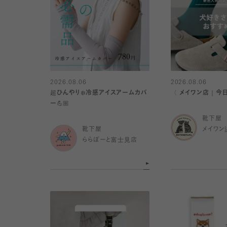
2026.08.06
2026.08.06
超ひんやり❄️冷感アイスアームカバ
〈 メイワン店｜今
ー💪🏼
靴下屋
靴下屋
メイワン
ららぽーと富士見店