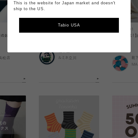
This is the website for Japan market and doesn't
ship to the US.
Tabio USA
2026.08.02
2026.08.01
日のおすすめ 〉
素足より快適【足ベールシリーズ】
【脱ストレス！
ソックス
靴下屋
浜松店
ルミネ立川
靴
MA