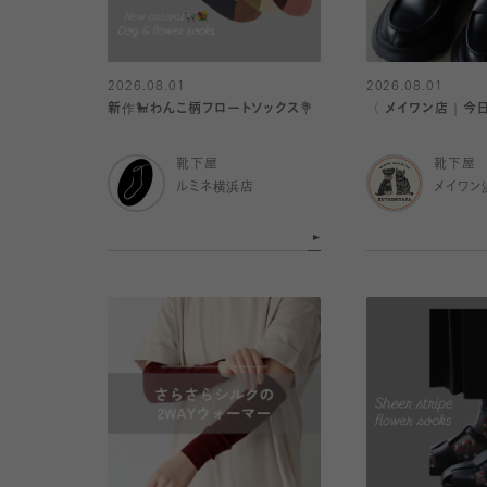
2026.08.01
2026.08.01
新作🐩わんこ柄フロートソックス💐
〈 メイワン店｜今
靴下屋
靴下屋
ルミネ横浜店
メイワン