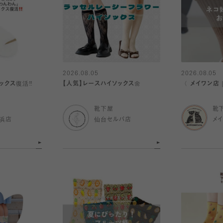
2026.08.05
2026.08.05
クス復活‼️
【人気】レースハイソックス🌼
〈 メイワン店
靴下屋
靴
浜店
仙台セルバ店
メ