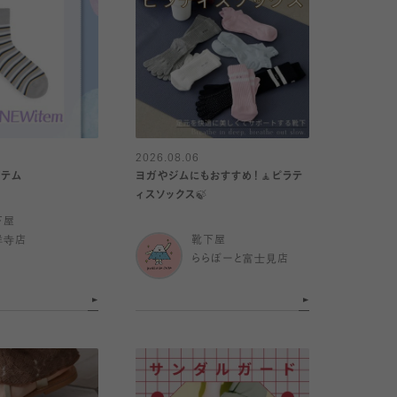
2026.08.06
イテム
ヨガやジムにもおすすめ！🧘ピラテ
ィスソックス🍃
下屋
祥寺店
靴下屋
ららぽーと富士見店