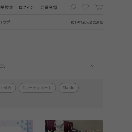
店舗検索
ログイン
会員登録
コラボ
靴下の
Tabio
公式通販
男性
女性
性別
パル仙台
コーディネート
tabio