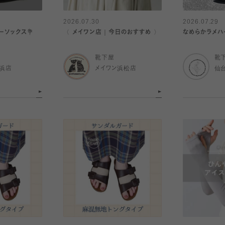
2026.07.30
2026.07.29
ーソックス💐
〈 メイワン店｜今日のおすすめ 〉
なめらかラメハ
靴下屋
靴
浜店
メイワン浜松店
仙