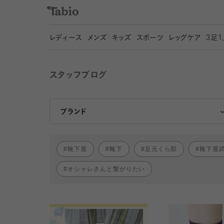
レディース
メンズ
キッズ
スポーツ
レッグケア
3
足1
スタッフブログ
靴下屋
Tabio
ブランド
靴下屋
靴下
足元くら部
靴下屋
オシャレさんと繋がりたい