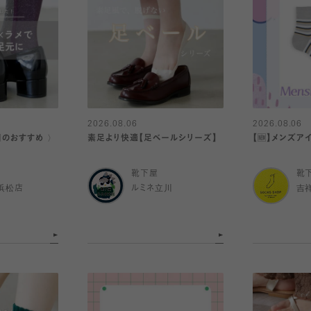
2026.08.06
2026.08.06
日のおすすめ 〉
素足より快適【足ベールシリーズ】
【🆕】メンズア
靴下屋
靴
浜松店
ルミネ立川
吉