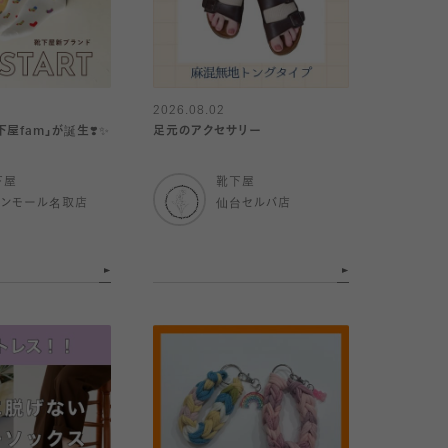
2026.08.02
屋fam」が誕生❣️✨
足元のアクセサリー
下屋
靴下屋
オンモール名取店
仙台セルバ店