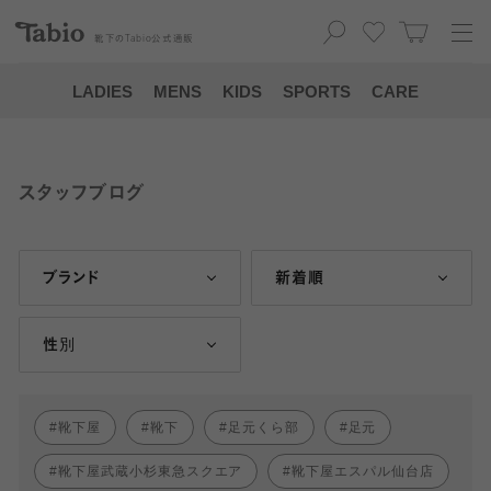
靴下の
Tabio
公式通販
LADIES
MENS
KIDS
SPORTS
CARE
スタッフブログ
ブランド
新着順
性別
靴下屋
靴下
足元くら部
足元
靴下屋武蔵小杉東急スクエア
靴下屋エスパル仙台店