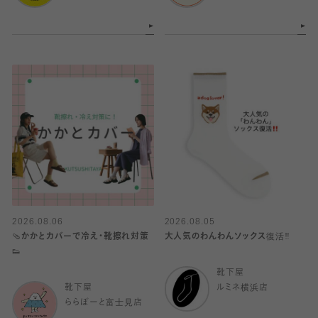
2026.08.06
2026.08.05
🩴かかとカバーで冷え・靴擦れ対策
大人気のわんわんソックス復活‼️
👟
靴下屋
靴下屋
ルミネ横浜店
ららぽーと富士見店