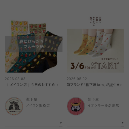
2026.08.03
2026.08.02
〈 メイワン店｜今日のおすすめ 〉
新ブランド「靴下屋fam」が誕生❣️✨
靴下屋
靴下屋
メイワン浜松店
イオンモール名取店