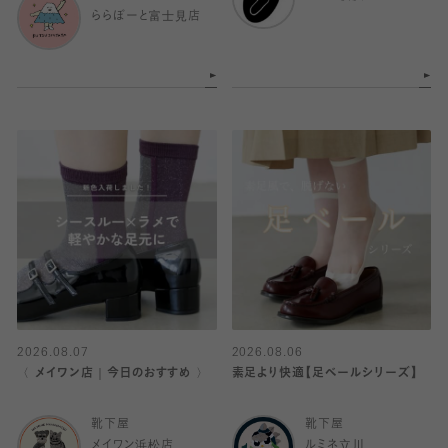
ららぽーと富士見店
2026.08.07
2026.08.06
〈 メイワン店｜今日のおすすめ 〉
素足より快適【足ベールシリーズ】
靴下屋
靴下屋
メイワン浜松店
ルミネ立川