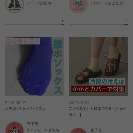
メイワン浜松店
ららぽーと富士見店
2026.08.07
2026.08.07
水を弾く⁉️撥水ソックス💧
冷えも靴ずれも対策できる‼️【かかと
カバー】
靴下屋
イオンモール名取店
靴下屋