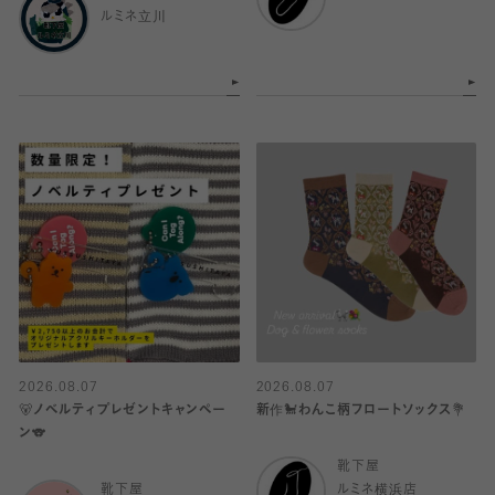
ルミネ立川
2026.08.07
2026.08.07
🐻ノベルティプレゼントキャンペー
新作🐩わんこ柄フロートソックス💐
ン🐨
靴下屋
靴下屋
ルミネ横浜店