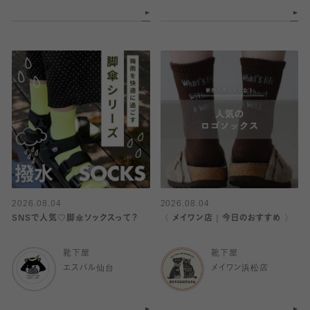
2026.08.04
2026.08.04
SNSで人気♡脚傘ソックスって？
〈 メイワン店｜今日のおすすめ 〉
靴下屋
靴下屋
エスパル仙台
メイワン浜松店