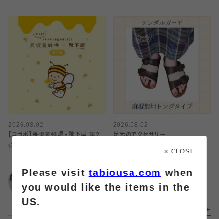
2026.08.02
2026.08.02
【コラボ】長坂養蜂場×靴下屋 第2
足元のアクセサリー
弾
× CLOSE
靴下屋
Please visit
tabiousa.com
when
靴下屋
仙台セルバ店
新静岡セノバ店
you would like the items in the
US.