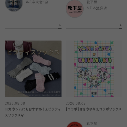
ルミネ大宮1店
靴下屋
ルミネ池袋店
2026.08.08
2026.08.08
ヨガやジムにもおすすめ！🧘ピラティ
【コラボ】せきやゆりえコラボソックス
スソックス🍃
靴下屋