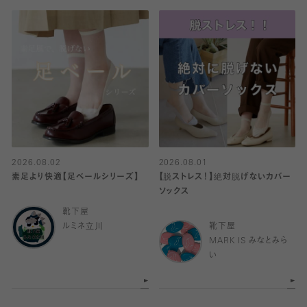
2026.08.02
2026.08.01
素足より快適【足ベールシリーズ】
【脱ストレス！】絶対脱げないカバー
ソックス
靴下屋
ルミネ立川
靴下屋
MARK IS みなとみら
い