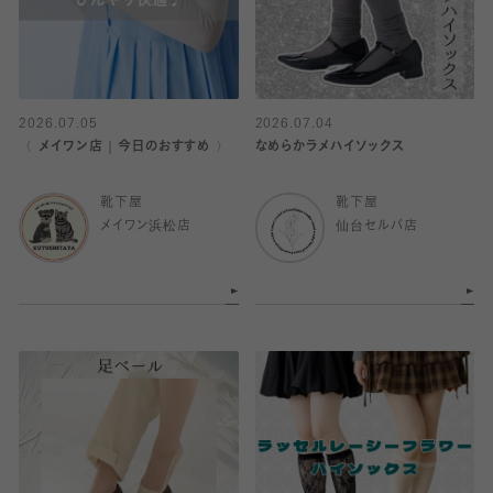
2026.07.05
2026.07.04
〈 メイワン店｜今日のおすすめ 〉
なめらかラメハイソックス
靴下屋
靴下屋
メイワン浜松店
仙台セルバ店