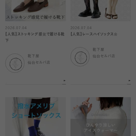
2026.07.04
2026.07.04
【人気】ストッキング感覚で履ける靴
【人気】レースハイソックス🌼
下
靴下屋
靴下屋
仙台セルバ店
仙台セルバ店