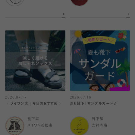
2026.07.17
2026.07.16
〈 メイワン店｜今日のおすすめ 〉
夏も靴下！サンダルガード🧦
靴下屋
靴下屋
メイワン浜松店
吉祥寺店