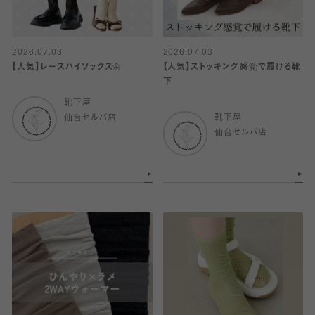
2026.07.03
2026.07.03
【人気】レースハイソックス🌼
【人気】ストッキング感覚で履ける靴
下
靴下屋
仙台セルバ店
靴下屋
仙台セルバ店