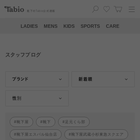
靴下の
Tabio
公式通販
LADIES
MENS
KIDS
SPORTS
CARE
スタッフブログ
ブランド
新着順
性別
靴下屋
靴下
足元くら部
靴下屋エスパル仙台店
靴下屋武蔵小杉東急スクエア