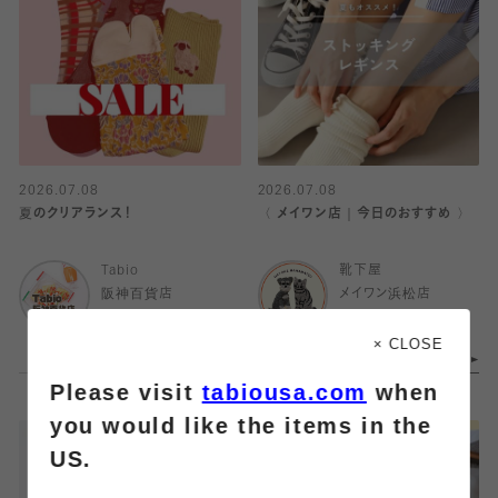
2026.07.08
2026.07.08
夏のクリアランス！
〈 メイワン店｜今日のおすすめ 〉
Tabio
靴下屋
阪神百貨店
メイワン浜松店
× CLOSE
Please visit
tabiousa.com
when
you would like the items in the
US.