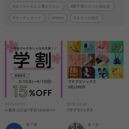
オシャレさんと繋がりたい
靴下屋エスパル仙台店
コーディネート
tabio
エスパル仙台
2025.04.02
2025.04.02
✏️新生活応援‼️学割15%OFF✏️
プチプラソックス
靴下屋
靴下屋