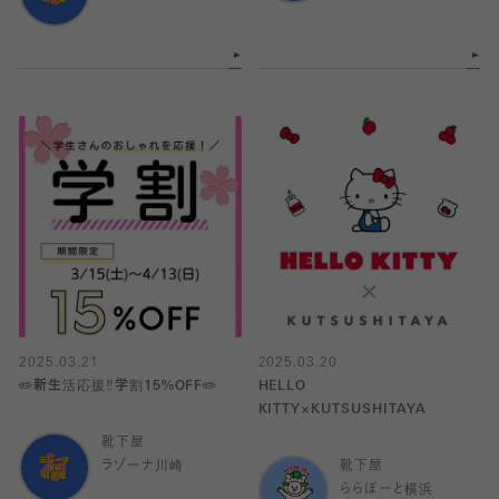
2025.03.21
2025.03.20
✏️新生活応援‼️学割15%OFF✏️
HELLO
KITTY×KUTSUSHITAYA
靴下屋
ラゾーナ川崎
靴下屋
ららぽーと横浜