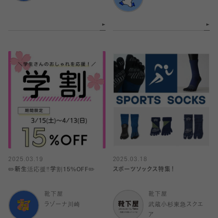
2025.03.19
2025.03.18
✏️新生活応援‼️学割15%OFF✏️
スポーツソックス特集！
靴下屋
靴下屋
ラゾーナ川崎
武蔵小杉東急スクエ
ア