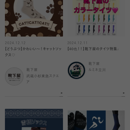
2024.12.12
2024.12.11
【どうぶつ】かわいい〜！キャットソッ
【40色！！】靴下屋のタイツ特集♩
クス♡
靴下屋
靴下屋
ルミネ立川
武蔵小杉東急スクエ
ア