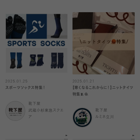
2025.01.25
2025.01.21
スポーツソックス特集！
【寒くなるこれからに！】ニットタイツ
特集🧵🧶
靴下屋
武蔵小杉東急スクエ
靴下屋
ア
ルミネ立川