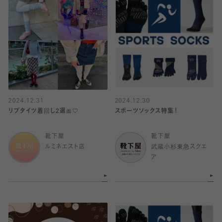
2024.12.31
2024.12.30
リブタイツ着回し2選🎀🤍
スポーツソックス特集！
靴下屋
靴下屋
ルミネエスト店
武蔵小杉東急スクエ
ア