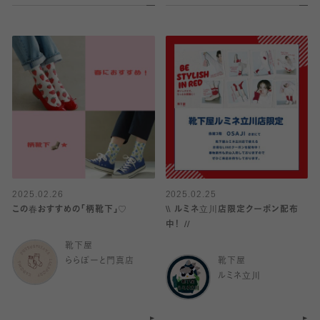
2025.02.26
2025.02.25
この春おすすめの「柄靴下」♡
\\ ルミネ立川店限定クーポン配布
中！ //
靴下屋
ららぽーと門真店
靴下屋
ルミネ立川