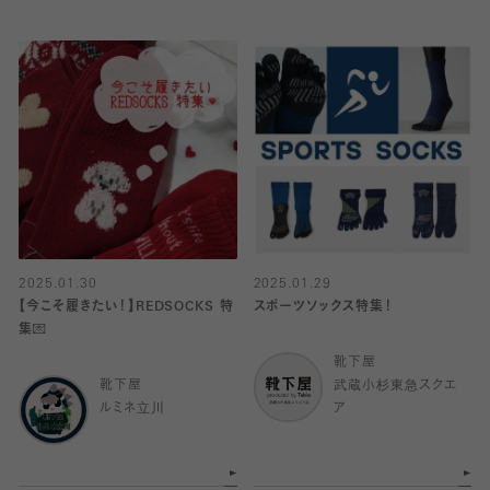
2025.01.30
2025.01.29
【今こそ履きたい！】REDSOCKS 特
スポーツソックス特集！
集💌
靴下屋
靴下屋
武蔵小杉東急スクエ
ルミネ立川
ア