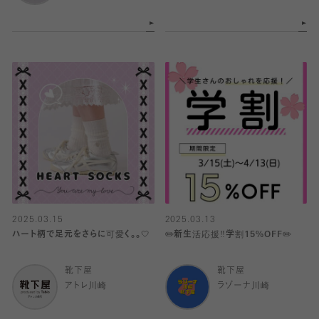
2025.03.15
2025.03.13
ハート柄で足元をさらに可愛く。。🤍
✏️新生活応援‼️学割15%OFF✏️
靴下屋
靴下屋
アトレ川崎
ラゾーナ川崎