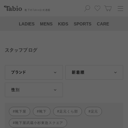
靴下の
Tabio
公式通販
LADIES
MENS
KIDS
SPORTS
CARE
スタッフブログ
ブランド
新着順
性別
靴下屋
靴下
足元くら部
足元
靴下屋武蔵小杉東急スクエア