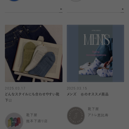
2025.03.17
2025.03.15
どんなスタイルにも合わせやすい靴
メンズ 春のオススメ商品
下☑︎
靴下屋
靴下屋
アトレ恵比寿
熊本下通り店