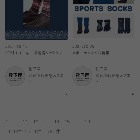
2024.12.10
2024.12.08
ギフトにも！冬っぽ雪柄ソックス☆
スポーツソックス特集！
靴下屋
靴下屋
武蔵小杉東急スクエ
武蔵小杉東急スクエ
ア
ア
...
...
1
11
12
13
14
15
19
1119件中 721件 - 780件