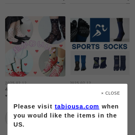
2025.02.12
2025.02.12
みんな大好き！！ハートの靴下特集
スポーツソックス特集！
× CLOSE
♥️♥️
Please visit
tabiousa.com
when
靴下屋
靴下屋
武蔵小杉東急スクエ
you would like the items in the
武蔵小杉東急スクエ
ア
US.
ア