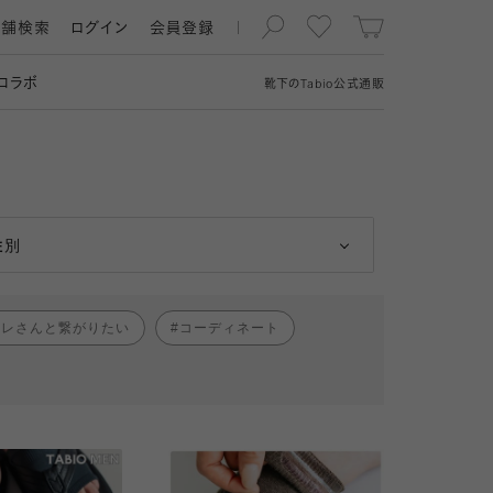
店舗検索
ログイン
会員登録
コラボ
靴下の
Tabio
公式通販
男性
女性
性別
ャレさんと繋がりたい
コーディネート