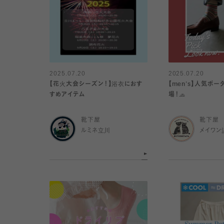
2025.07.20
2025.07.20
【花火大会シーズン！】浴衣におす
【men's】人気ボ
すめアイテム
場！🧢
靴下屋
靴下屋
ルミネ立川
メイワン