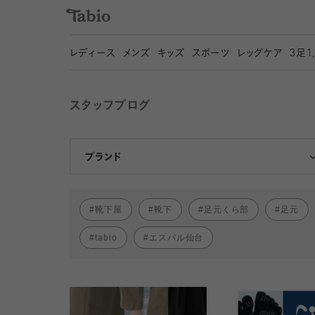
レディース
メンズ
キッズ
スポーツ
レッグケア
3
足1
スタッフブログ
靴下屋
Tabio
ブランド
靴下屋
靴下
足元くら部
足元
tabio
エスパル仙台