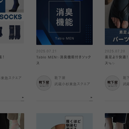
2025.07.21
2025.07.20
集！
Tabio MEN✨消臭機能付きソック
素足より快適！
ス
ス🩴✨
杉東急スクエア
靴下屋
靴
武蔵小杉東急スクエア
武