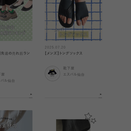
2025.07.20
】先週の売れ筋ラン
【メンズ】トングソックス
靴下屋
下屋
エスパル仙台
スパル仙台