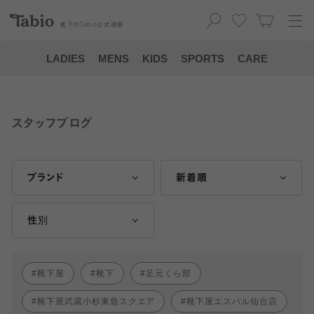
靴下の
Tabio
公式通販
LADIES
MENS
KIDS
SPORTS
CARE
スタッフブログ
ブランド
新着順
性別
靴下屋
靴下
足元くら部
靴下屋武蔵小杉東急スクエア
靴下屋エスパル仙台店