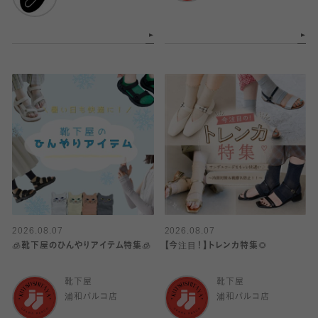
2026.08.07
2026.08.07
🧊靴下屋のひんやりアイテム特集🧊
【今注目！】トレンカ特集🌻
靴下屋
靴下屋
浦和パルコ店
浦和パルコ店