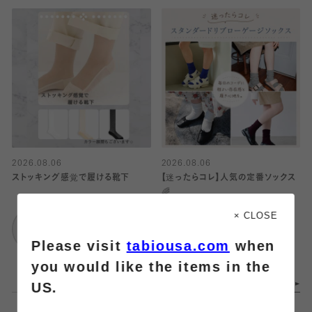
2026.08.06
2026.08.06
ストッキング感覚で履ける靴下
【迷ったらコレ】人気の定番ソックス
🌈
靴下屋
× CLOSE
武蔵小杉東急スクエ
靴下屋
Please visit
tabiousa.com
when
ア
アトレ大井町
you would like the items in the
US.