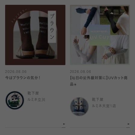
2026.08.06
2026.08.06
今はブラウンの気分！
【毎日の紫外線対策に】UVカット商
品☀️
靴下屋
ルミネ立川
靴下屋
ルミネ大宮1店