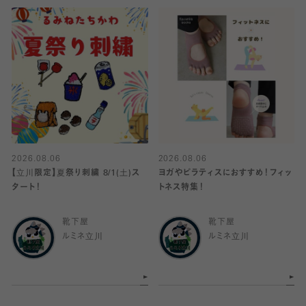
2026.08.06
2026.08.06
【立川限定】夏祭り刺繍 8/1(土)ス
ヨガやピラティスにおすすめ！フィッ
タート！
トネス特集！
靴下屋
靴下屋
ルミネ立川
ルミネ立川