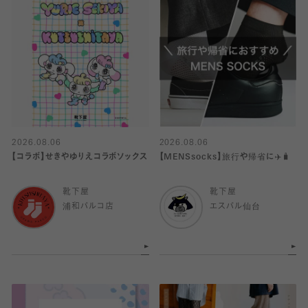
2026.08.06
2026.08.06
【コラボ】せきやゆりえコラボソックス
【MENSsocks】旅行や帰省に✈️🧳
靴下屋
靴下屋
浦和パルコ店
エスパル仙台