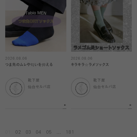
2026.08.06
2026.08.06
つま先のムレや匂いを抑える
キラキラ☆ラメソックス
靴下屋
靴下屋
仙台セルバ店
仙台セルバ店
...
01
02
03
04
05
181