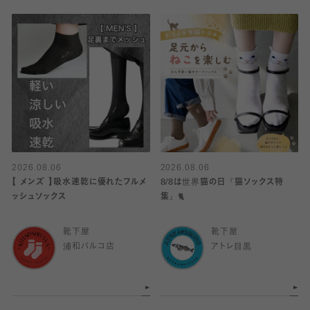
2026.08.06
2026.08.06
【 メンズ 】吸水速乾に優れたフルメ
8/8は世界猫の日『猫ソックス特
ッシュソックス
集』🐈
靴下屋
靴下屋
浦和パルコ店
アトレ目黒