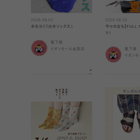
2026.08.02
2026.08.02
水を弾く⁉️撥水ソックス💧
今年の夏も【FULL 
り️‼️
靴下屋
イオンモール名取店
靴下屋
イオンモ