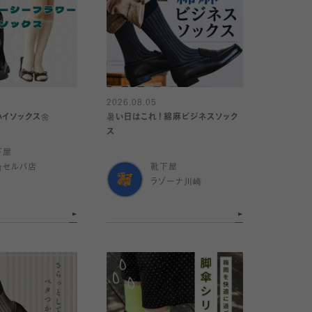
2026.08.05
イソックス🌼
暑い日はこれ！綿麻ビジネスソック
ス
下屋
台セルバ店
靴下屋
ラゾーナ川崎