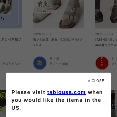
2026.08.04
2026.08.04
、タビ・5本指ソ
吸水！速乾！消臭！COOL MAXソ
【MENS】暑
ックス
めの麻ソックス
靴下屋
靴
IS みなとみらい
ラゾーナ川崎
ア
× CLOSE
Please visit
tabiousa.com
when
you would like the items in the
US.