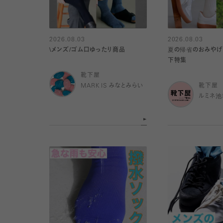
2026.08.03
2026.08.03
\メンズ/ゴム口ゆったり商品
夏の帰省のおみやげ
下特集
靴下屋
MARK IS みなとみらい
靴下屋
ルミネ池