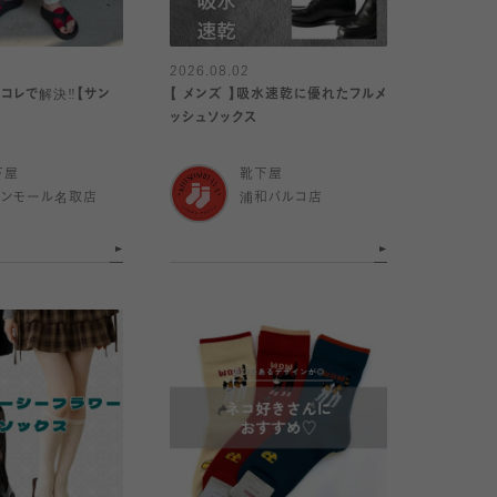
2026.08.02
コレで解決‼️【サン
【 メンズ 】吸水速乾に優れたフルメ
ッシュソックス
下屋
靴下屋
オンモール名取店
浦和パルコ店