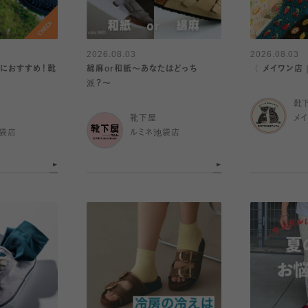
2026.08.03
2026.08.03
におすすめ！靴
綿麻or和紙〜あなたはどっち
〈 メイワン店
派？〜
靴
靴下屋
メ
袋店
ルミネ池袋店