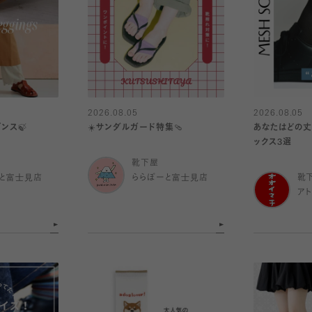
2026.08.05
2026.08.05
ンス🍃
☀️サンダルガード特集🩴
あなたはどの丈
ックス3選
靴下屋
と富士見店
ららぽーと富士見店
靴
ア