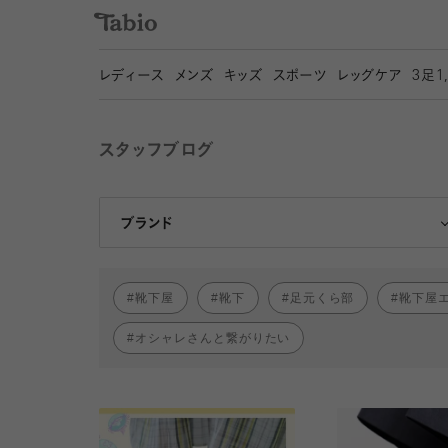
レディース
メンズ
キッズ
スポーツ
レッグケア
3
足1
スタッフブログ
靴下屋
Tabio
ブランド
靴下屋
靴下
足元くら部
靴下屋
オシャレさんと繋がりたい