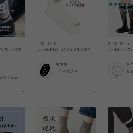
2026.08.05
2026.08.05
メンズLサイズ！
大人気のわんわんソックス復活‼️
【人気】レースハ
靴下屋
靴
ルミネ横浜店
仙
と富士見店