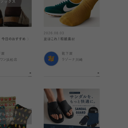
2026.08.03
｜今日のおすすめ 〉
夏はこれ！和紙素材
下屋
靴下屋
イワン浜松店
ラゾーナ川崎