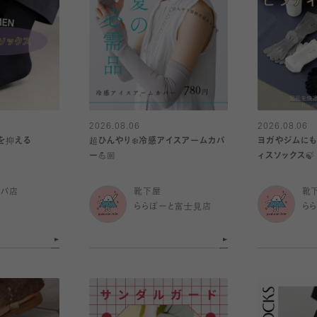
2026.08.06
2026.08.06
を抑える
超ひんやり❄️冷感アイスアームカバ
ヨガやジムにも
ー💪🏼
ィスソックス🍃
ルバ店
靴下屋
靴
ららぽーと富士見店
ら