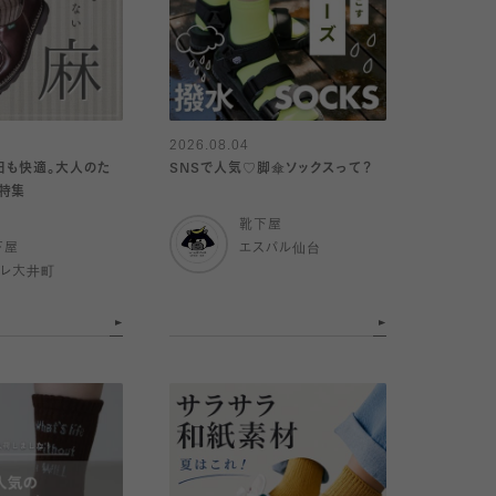
2026.08.04
い日も快適。大人のた
SNSで人気♡脚傘ソックスって？
特集
靴下屋
下屋
エスパル仙台
トレ大井町