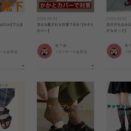
2026.08.02
2026.08.02
MESH】で決ま
冷えも靴ずれも対策できる‼️【かかと
足の汗も痛みも
カバー】
ダルガード】
靴下屋
靴
ール名取店
イオンモール名取店
イ