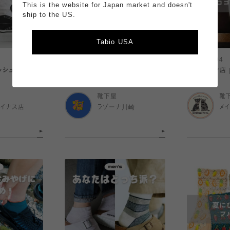
This is the website for Japan market and doesn't
ship to the US.
Tabio USA
2026.08.04
2026.08.04
ッシュ！
究極の快適！つま先ドライ
〈 メイワン店
靴下屋
靴
イナス店
ラゾーナ川崎
メ