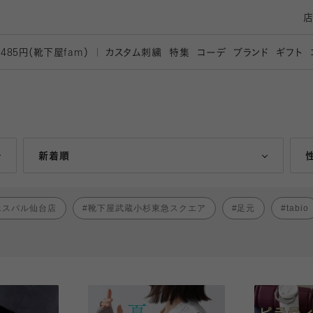
カスタム刺繍
特集
コーデ
ブランド
ギフト
,485円（靴下屋
fam）
人気ランキング順
新着順
エスパル仙台店
靴下屋武蔵小杉東急スクエア
足元
tabio