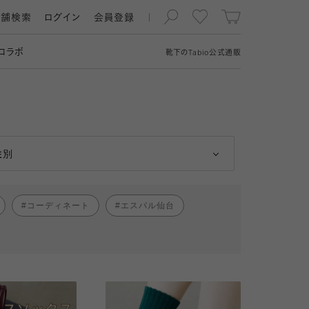
店舗検索
ログイン
会員登録
コラボ
靴下の
Tabio
公式通販
男性
女性
性別
コーディネート
エスパル仙台