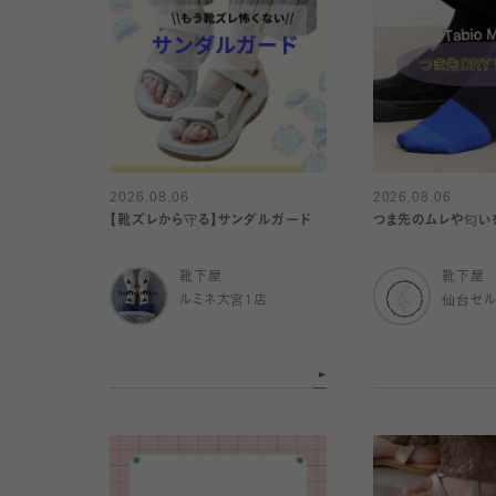
2026.08.06
2026.08.06
【靴ズレから守る】サンダルガード
つま先のムレや匂い
靴下屋
靴下屋
ルミネ大宮1店
仙台セ