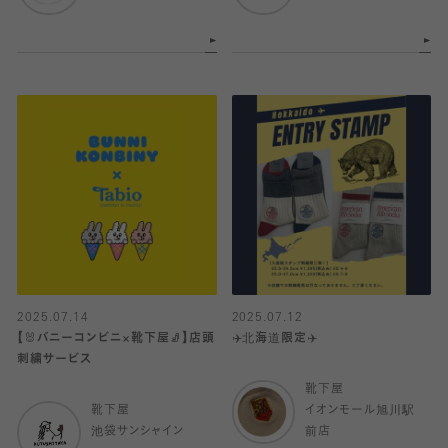
2025.07.14
2025.07.12
【🐰バニーコンビニ×靴下屋🧦】店頭
✈️北海道限定✈️
刺繍サービス
靴下屋
靴下屋
イオンモール旭川駅
池袋サンシャイン
前店