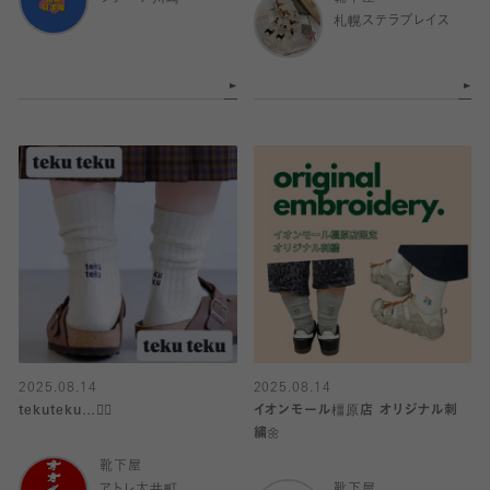
札幌ステラプレイス
2025.08.14
2025.08.14
tekuteku…🚶‍♀️
イオンモール橿原店 オリジナル刺
繍🌼
靴下屋