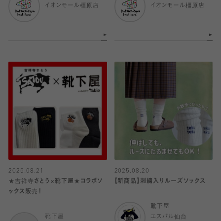
イオンモール橿原店
イオンモール橿原店
2025.08.21
2025.08.20
★吉祥寺さとう×靴下屋★コラボソ
【新商品】刺繍入りルーズソックス
ックス販売！
靴下屋
靴下屋
エスパル仙台