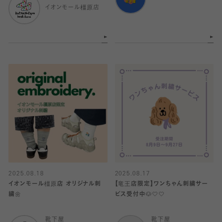
イオンモール橿原店
2025.08.18
2025.08.17
イオンモール橿原店 オリジナル刺
【竜王店限定】ワンちゃん刺繍サー
繍🌼
ビス受付中🐶🤍🤍
靴下屋
靴下屋