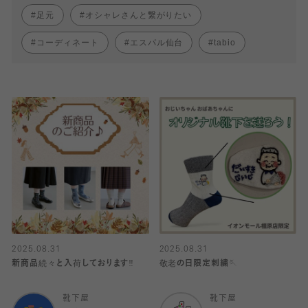
足元
オシャレさんと繋がりたい
コーディネート
エスパル仙台
tabio
2025.08.31
2025.08.31
新商品続々と入荷しております‼️
敬老の日限定刺繍🪡
靴下屋
靴下屋