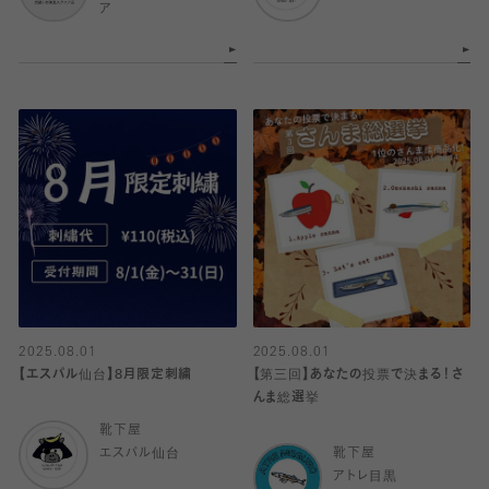
ア
2025.08.01
2025.08.01
【エスパル仙台】8月限定刺繍
【第三回】あなたの投票で決まる！さ
んま総選挙
靴下屋
エスパル仙台
靴下屋
アトレ目黒