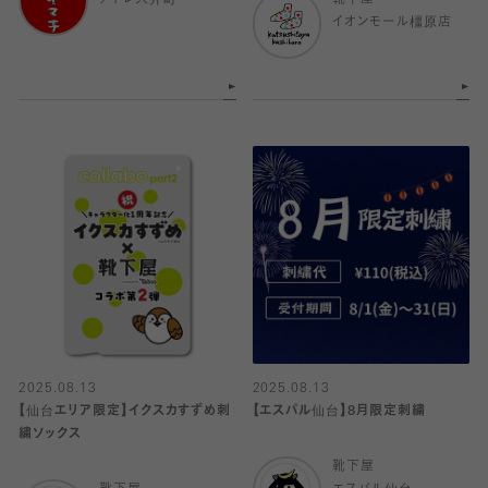
アトレ大井町
靴下屋
イオンモール橿原店
2025.08.13
2025.08.13
【仙台エリア限定】イクスカすずめ刺
【エスパル仙台】8月限定刺繍
繍ソックス
靴下屋