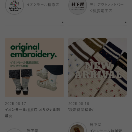
イオンモール橿原店
三井アウトレットパー
ク滋賀竜王店
2025.08.17
2025.08.16
イオンモール橿原店 オリジナル刺
\秋新商品紹介/
繍🌼
靴下屋
靴下屋
イオンモール旭川駅