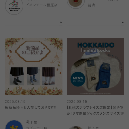
イオンモール橿原店
前店
2025.08.15
2025.08.15
新商品続々と入荷しております‼️
【札幌ステラプレイス店限定】残り僅
か！クマ刺繍ソックスメンズサイズ🐻
靴下屋
ラゾーナ川崎
靴下屋