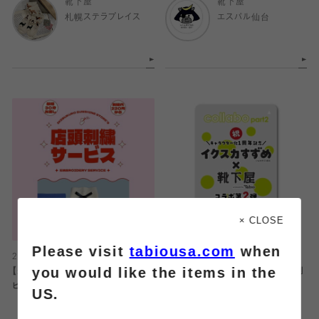
靴下屋
靴下屋
札幌ステラプレイス
エスパル仙台
× CLOSE
Please visit
tabiousa.com
when
2025.08.06
2025.08.06
you would like the items in the
【選べる糸は32色🌈】店頭刺繍サー
【仙台エリア限定】イクスカすずめ刺
ビスがパワーアップ💪
繍ソックス
US.