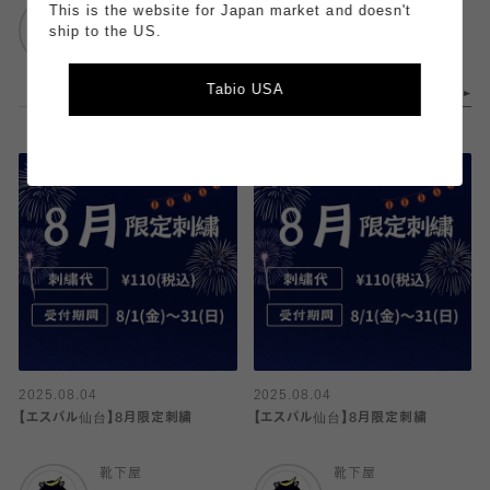
靴下屋
靴下屋
This is the website for Japan market and doesn't
池袋サンシャイン
エスパル仙台
ship to the US.
Tabio USA
2025.08.04
2025.08.04
【エスパル仙台】8月限定刺繍
【エスパル仙台】8月限定刺繍
靴下屋
靴下屋