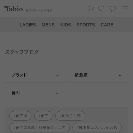
靴下の
Tabio
公式通販
LADIES
MENS
KIDS
SPORTS
CARE
スタッフブログ
ブランド
新着順
性別
靴下屋
靴下
足元くら部
靴下屋武蔵小杉東急スクエア
靴下屋エスパル仙台店