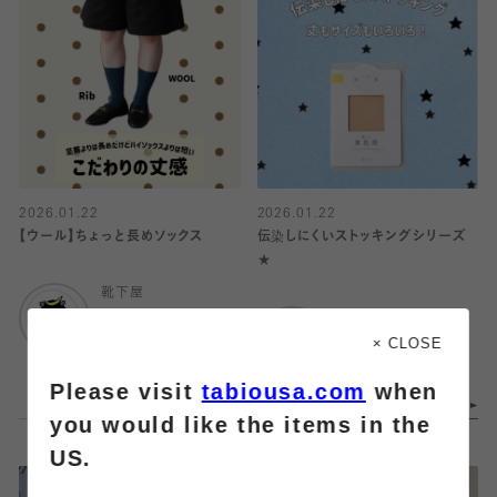
2026.01.22
2026.01.22
【ウール】ちょっと長めソックス
伝染しにくいストッキングシリーズ
★
靴下屋
エスパル仙台
靴下屋
エスパル仙台
× CLOSE
Please visit
tabiousa.com
when
you would like the items in the
US.