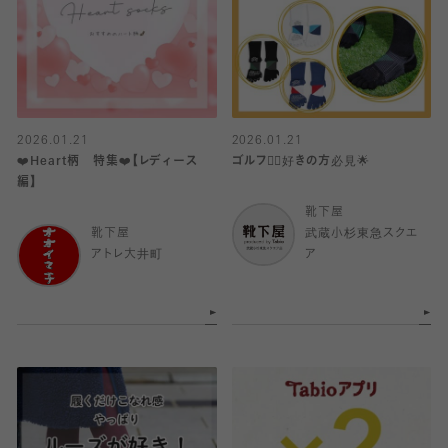
2026.01.21
2026.01.21
❤️Heart柄 特集❤️【レディース
ゴルフ🏌️‍♂️好きの方必見🌟
編】
靴下屋
靴下屋
武蔵小杉東急スクエ
アトレ大井町
ア