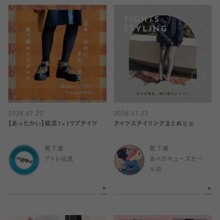
2026.01.22
2026.01.22
【あったかい】綿混1×1リブタイツ
タイツスタイリングまとめ👗🎀
靴下屋
靴下屋
アトレ目黒
あべのキューズモー
ル店