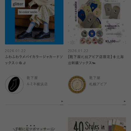
2026.01.22
2026.01.22
ふわふわラメバイカラージャカードソ
【靴下屋札幌アピア店限定】🪻北海
ックス💠🧶🧦
道刺繍ソックス🐄
靴下屋
靴下屋
ルミネ横浜店
札幌アピア