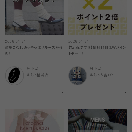
2026.01.21
2026.01.21
簡単こなれ感✨やっぱりルーズが好
【Tabioアプリ】毎月11日はWポイン
き！
トデー！！
靴下屋
靴下屋
ルミネ横浜店
ルミネ大宮1店