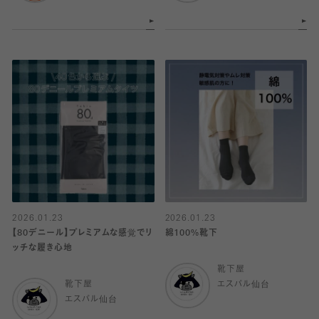
2026.01.23
2026.01.23
【80デニール】プレミアムな感覚でリ
綿100%靴下
ッチな履き心地
靴下屋
靴下屋
エスパル仙台
エスパル仙台