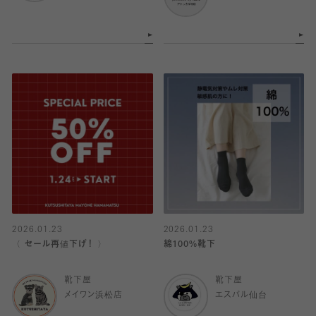
2026.01.23
2026.01.23
〈 セール再値下げ！ 〉
綿100%靴下
靴下屋
靴下屋
メイワン浜松店
エスパル仙台