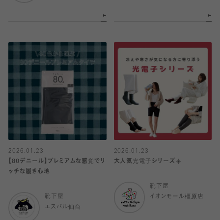
2026.01.23
2026.01.23
【80デニール】プレミアムな感覚でリ
大人気光電子シリーズ☀️
ッチな履き心地
靴下屋
靴下屋
イオンモール橿原店
エスパル仙台