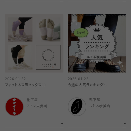
2026.01.22
2026.01.22
フィットネス用ソックス🏋️‍♀️
今週の人気ランキング✨
靴下屋
靴下屋
アトレ大井町
ルミネ横浜店