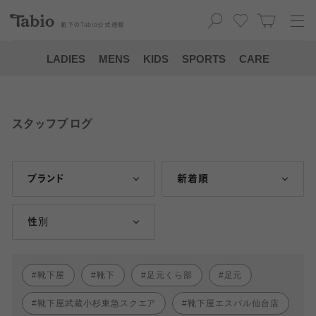
靴下の
Tabio
公式通販
LADIES
MENS
KIDS
SPORTS
CARE
スタッフブログ
ブランド
新着順
性別
靴下屋
靴下
足元くら部
足元
靴下屋武蔵小杉東急スクエア
靴下屋エスパル仙台店