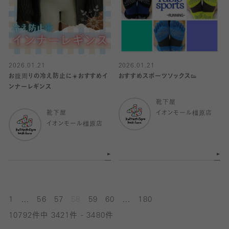
2026.01.21
2026.01.21
お腹周りの冷え防止に☀️おすすめイ
おすすめスポーツソックス👟
ンナーレギンス
靴下屋
靴下屋
イオンモール橿原店
イオンモール橿原店
...
...
1
56
57
58
59
60
180
10792件中 3421件 - 3480件