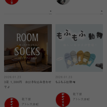
2026.01.23
2026.01.23
3足 1,386円 お好きな組み合わせ
もふもふ動物🦙
で🧦
靴下屋
靴下屋
アトレ大井町
アトレ大井町