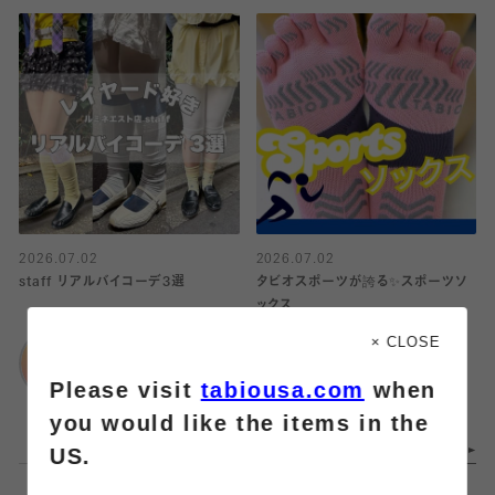
2026.07.02
2026.07.02
staff リアルバイコーデ3選
タビオスポーツが誇る✨スポーツソ
ックス
靴下屋
× CLOSE
ルミネエスト店
靴下屋
Please visit
tabiousa.com
when
エスパル仙台
you would like the items in the
US.