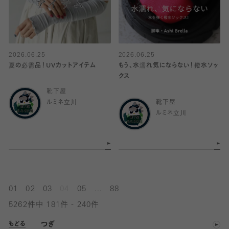
2026.06.25
2026.06.25
夏の必需品！UVカットアイテム
もう、水濡れ気にならない！撥水ソッ
クス
靴下屋
ルミネ立川
靴下屋
ルミネ立川
...
01
02
03
04
05
88
5262件中 181件 - 240件
つぎ
もどる