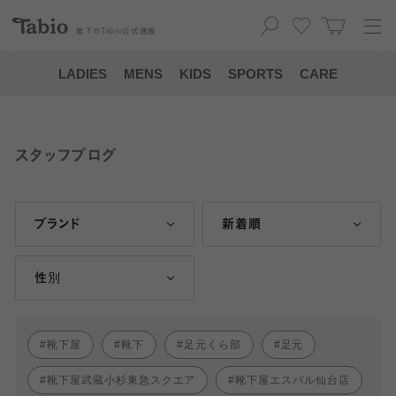
靴下の
Tabio
公式通販
LADIES
MENS
KIDS
SPORTS
CARE
スタッフブログ
ブランド
新着順
性別
靴下屋
靴下
足元くら部
足元
靴下屋武蔵小杉東急スクエア
靴下屋エスパル仙台店