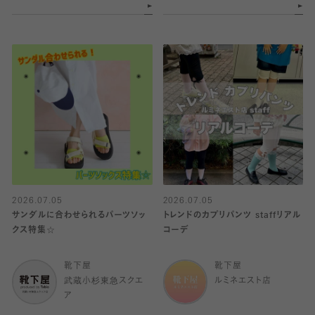
2026.07.05
2026.07.05
サンダルに合わせられるパーツソッ
トレンドのカプリパンツ staffリアル
クス特集☆
コーデ
靴下屋
靴下屋
武蔵小杉東急スクエ
ルミネエスト店
ア