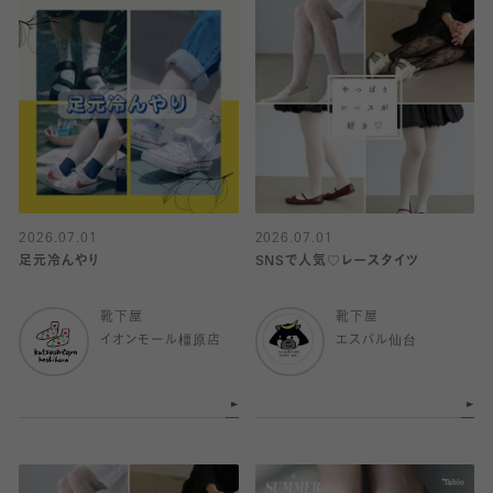
2026.07.01
2026.07.01
足元冷んやり
SNSで人気♡レースタイツ
靴下屋
靴下屋
イオンモール橿原店
エスパル仙台