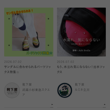
2026.07.02
2026.07.02
サンダルに合わせられるパーツソッ
もう、水濡れ気にならない！撥水ソッ
クス特集☆
クス
靴下屋
靴下屋
武蔵小杉東急スクエ
ルミネ立川
ア