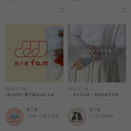
2026.07.06
2026.07.06
1足550円！靴下屋fam🙊🧦💓
〈 メイワン店｜今日のおすすめ 〉
靴下屋
靴下屋
ららぽーと富士見店
メイワン浜松店