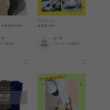
2026.07.01
｜今日のおすすめ 〉
足元冷んやり
下屋
靴下屋
イワン浜松店
イオンモール橿原店