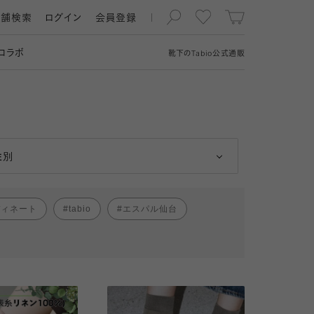
店舗検索
ログイン
会員登録
コラボ
靴下の
Tabio
公式通販
男性
女性
性別
ディネート
tabio
エスパル仙台