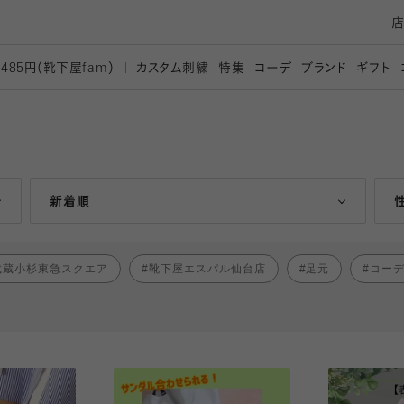
カスタム刺繍
特集
コーデ
ブランド
ギフト
,485円（靴下屋
fam）
人気ランキング順
新着順
武蔵小杉東急スクエア
靴下屋エスパル仙台店
足元
コー