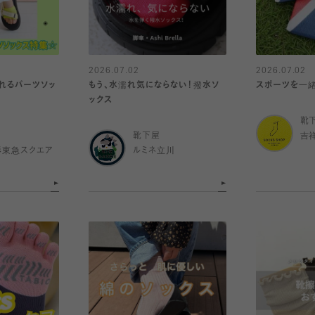
2026.07.02
2026.07.02
れるパーツソッ
もう、水濡れ気にならない！撥水ソ
スポーツを一緒に楽
ックス
靴
靴下屋
吉
杉東急スクエア
ルミネ立川