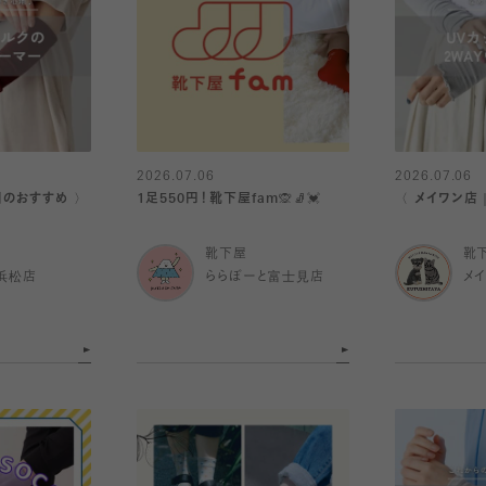
2026.07.06
2026.07.06
日のおすすめ 〉
1足550円！靴下屋fam🙊🧦💓
〈 メイワン店
靴下屋
靴
浜松店
ららぽーと富士見店
メ