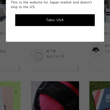
This is the website for Japan market and doesn't
ship to the US.
Tabio USA
2026.07.03
2026.07.03
ティスソックス
【人気】ストッキング感覚で履ける
足元を快適に♡
靴下
靴
ル仙台
靴下屋
エ
仙台セルバ店