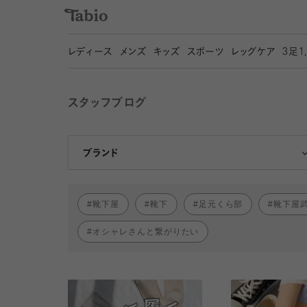
レディース
メンズ
キッズ
スポーツ
レッグケア
3
足1
スタッフブログ
靴下屋
Tabio
ブランド
靴下屋
靴下
足元くら部
靴下屋
オシャレさんと繋がりたい