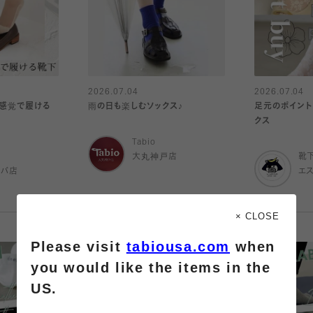
2026.07.04
2026.07.04
グ感覚で履ける
雨の日も楽しむソックス♪
足元のポイント
クス
Tabio
大丸神戸店
靴
ルバ店
エ
× CLOSE
Please visit
tabiousa.com
when
you would like the items in the
US.