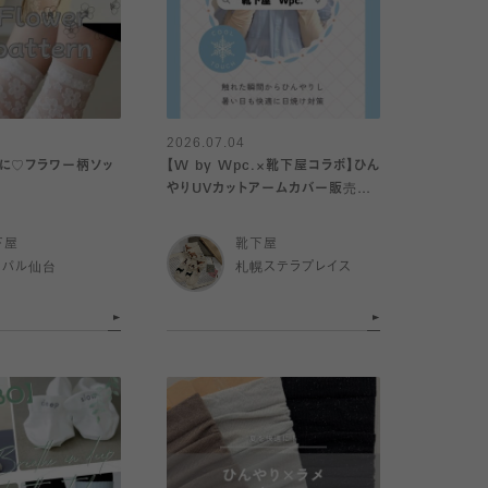
2026.07.04
に♡フラワー柄ソッ
【W by Wpc.×靴下屋コラボ】ひん
やりUVカットアームカバー販売中
♡
下屋
靴下屋
スパル仙台
札幌ステラプレイス