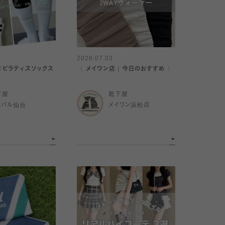
2026.07.03
ピラティスソックス
〈 メイワン店｜今日のおすすめ 〉
下屋
靴下屋
スパル仙台
メイワン浜松店