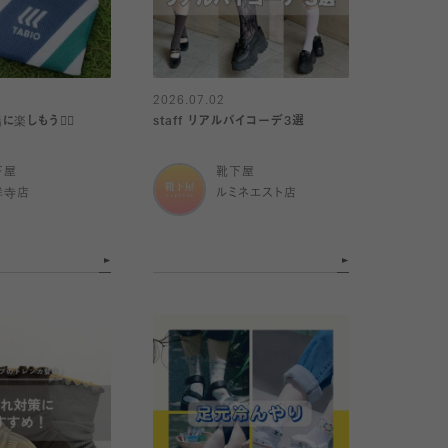
2026.07.02
しもう🏋️‍♀️
staff リアルバイコーデ3選
下屋
靴下屋
祥寺店
ルミネエスト店