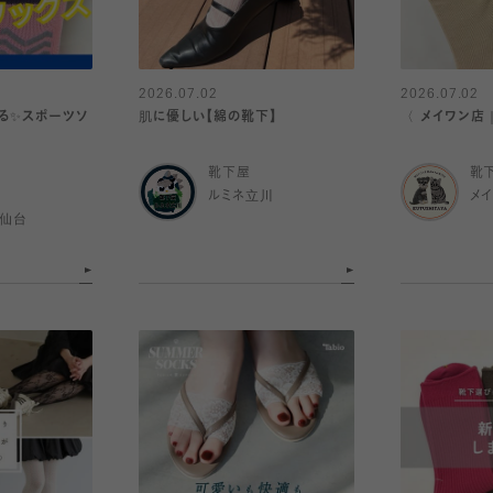
2026.07.02
2026.07.02
る✨スポーツソ
肌に優しい【綿の靴下】
〈 メイワン店
靴下屋
靴
ルミネ立川
メ
ル仙台