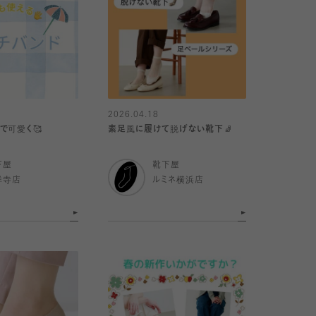
2026.04.18
で可愛く🥰
素足風に履けて脱げない靴下🧦
下屋
靴下屋
祥寺店
ルミネ横浜店