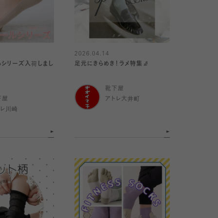
2026.04.14
るシリーズ入荷しまし
足元にきらめき！ラメ特集🧦
靴下屋
下屋
アトレ大井町
トレ川崎