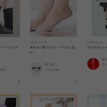
2026.04.27
2026.04.22
ルーズソックス
素足風に履けるシリーズ入荷しまし
\おす
た☆
靴
靴下屋
ア
浜店
アトレ川崎