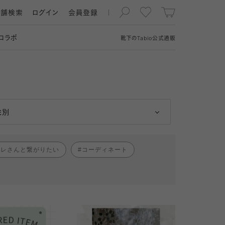
店舗検索
ログイン
会員登録
コラボ
靴下の
Tabio
公式通販
男性
女性
性別
ャレさんと繋がりたい
コーディネート