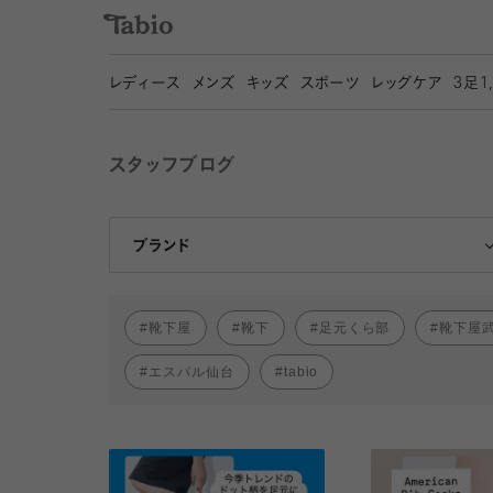
レディース
メンズ
キッズ
スポーツ
レッグケア
3
足1
スタッフブログ
靴下屋
Tabio
ブランド
靴下屋
靴下
足元くら部
靴下屋
エスパル仙台
tabio