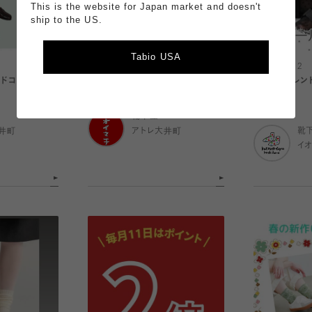
This is the website for Japan market and doesn't
ship to the US.
Tabio USA
2026.04.13
2026.04.12
 レイヤードコーデ
【おすすめ！】レースソックス5選
まだまだトレン
ルソックス
靴下屋
井町
アトレ大井町
靴
イ