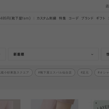
カスタム刺繍
特集
コーデ
ブランド
ギフト
,485円（靴下屋
fam）
人気ランキング順
新着順
武蔵小杉東急スクエア
靴下屋エスパル仙台店
足元
オシ