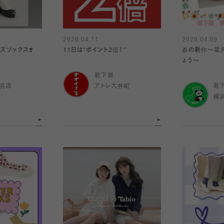
2026.04.11
2026.04.09
ズソックス❣️
11日は"ポイント2倍！"
春の新作〜足
ょう〜
靴下屋
浜店
アトレ大井町
靴
横