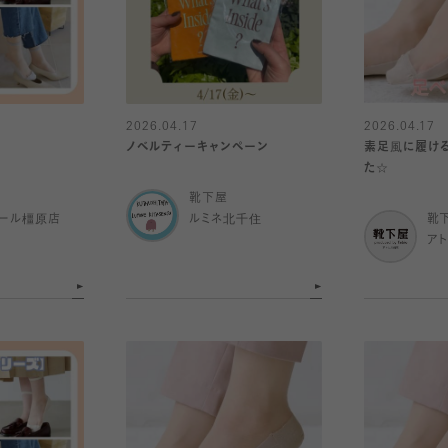
2026.04.17
2026.04.17
】
ノベルティーキャンペーン
素足風に履け
た☆
靴下屋
ール橿原店
ルミネ北千住
靴
ア