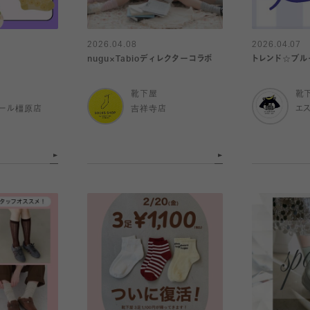
2026.04.08
2026.04.07
nugu×Tabioディレクターコラボ
トレンド☆ブル
靴下屋
靴
ール橿原店
吉祥寺店
エ