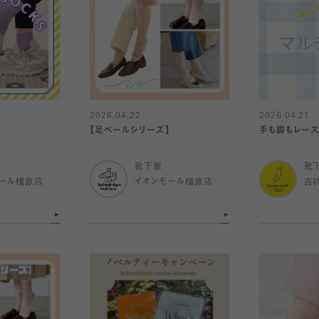
2026.04.22
2026.04.21
【足ベールシリーズ】
手も脚もレース
靴下屋
靴
ール橿原店
イオンモール橿原店
吉