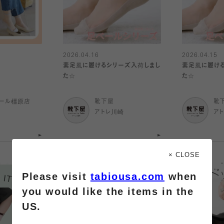
2026.04.16
2026.04.15
】
素足風に履けるシリーズ入荷しまし
素足風に履け
た☆
た☆
ール橿原店
靴下屋
靴
アトレ川崎
ア
× CLOSE
Please visit
tabiousa.com
when
you would like the items in the
US.