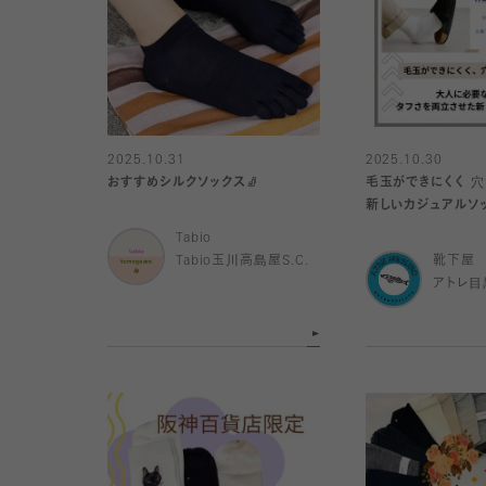
2025.10.31
2025.10.30
おすすめシルクソックス🧦
毛玉ができにくく 穴
新しいカジュアルソ
Tabio
Tabio玉川高島屋S.C.
靴下屋
アトレ目