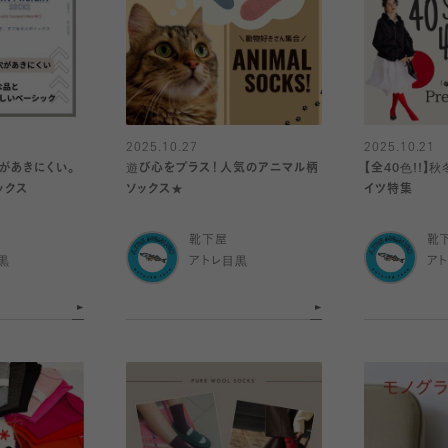
2025.10.27
2025.10.21
があきにくい。
遊び心をプラス！人気のアニマル柄
【全40色!!】
ックス
ソックス★
イツ特集
靴下屋
靴
黒
アトレ目黒
ア