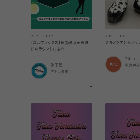
2025.10.12
2025.10.11
【ゴルフソックス】疲労軽減★長時
ダルメシアン柄ソッ
間のラウンドにも◎
Tabio
靴下屋
小倉井
アトレ目黒