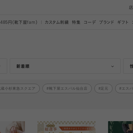
カスタム刺繍
特集
コーデ
ブランド
ギフト
,485円（靴下屋
fam）
人気ランキング順
新着順
武蔵小杉東急スクエア
靴下屋エスパル仙台店
足元
エス