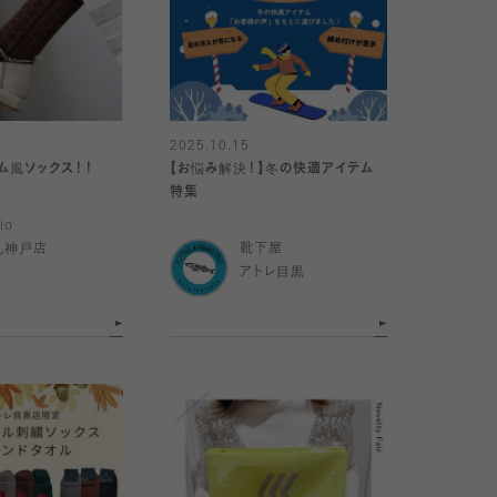
2025.10.15
ラム風ソックス！！
【お悩み解決！】冬の快適アイテム
特集
io
丸神戸店
靴下屋
アトレ目黒