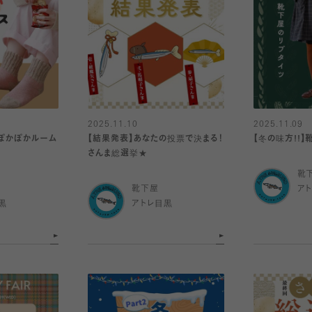
2025.11.10
2025.11.09
ぽかぽかルーム
【結果発表】あなたの投票で決まる！
【冬の味方!!
さんま総選挙★
靴
靴下屋
ア
黒
アトレ目黒