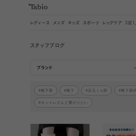
レディース
メンズ
キッズ
スポーツ
レッグケア
3
足1
スタッフブログ
靴下屋
Tabio
ブランド
靴下屋
靴下
足元くら部
靴下屋
オシャレさんと繋がりたい