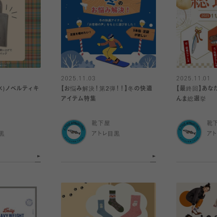
2025.11.03
2025.11.01
9(水)ノベルティキ
【お悩み解決！第2弾！！】冬の快適
【最終回】あな
！
アイテム特集
んま総選挙
靴下屋
靴
黒
アトレ目黒
ア