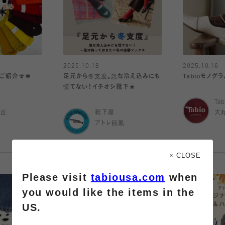
2025.10.18
2025.10.16
紹介🍄🍁
足元から冬支度。急な冷え込みにも
Tabioモノグ
慌てない！イチオシ靴下★
Tab
ヶ丘
靴下屋
大
アトレ目黒
× CLOSE
Please visit
tabiousa.com
when
you would like the items in the
US.