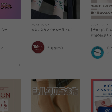
2025.10.07
2025.10.05
知らせ
お気に入りアイテムが靴下に！！
【冷え知らず、
お悩み解決！
Tabio
橋店
大丸神戸店
靴
ア