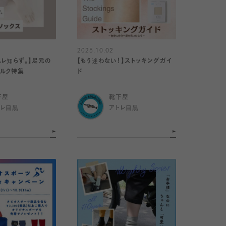
2025.10.02
ムレ知らず。】足元の
【もう迷わない！】ストッキングガイ
シルク特集
ド
下屋
靴下屋
トレ目黒
アトレ目黒