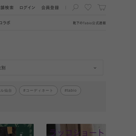
店舗検索
ログイン
会員登録
コラボ
靴下の
Tabio
公式通販
男性
女性
性別
パル仙台
コーディネート
tabio