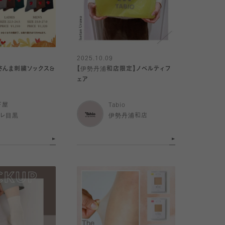
2025.10.09
さんま刺繍ソックス&
【伊勢丹浦和店限定】ノベルティフ
ェア
下屋
Tabio
トレ目黒
伊勢丹浦和店