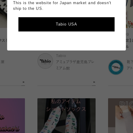
This is the website for Japan market and doesn't
ship to the US.
Tabio USA
2025.10.10
2025.10.09
クス！入荷！
履き口ゆったり🧦-Men's-
【目黒店限定】
ハンドタオル
Tabio
筒屋
アミュプラザ鹿児島プレ
靴
ミアム館
ア