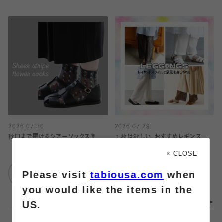
2026.07.30
2026.07.29
秋口まで履けるシアーソックス💐
１枚は欲しい、おすすめレギンス
× CLOSE
靴下屋
靴下屋
Please visit
tabiousa.com
when
ルミネ横浜店
イオンモール橿原店
you would like the items in the
US.