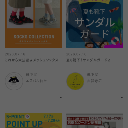
2026.07.16
2026.07.16
これから大活躍★メッシュソックス
夏も靴下！サンダルガード🧦
靴下屋
靴下屋
エスパル仙台
吉祥寺店