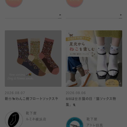
2026.08.07
2026.08.06
新作🐩わんこ柄フロートソックス💐
8/8は世界猫の日『猫ソックス特
集』🐈
靴下屋
ルミネ横浜店
靴下屋
アトレ目黒