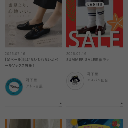
2026.07.16
2026.07.16
【足ベール】脱げないむれない足ベ
SUMMER SALE開催中✨
ールソックス特集！
靴下屋
靴下屋
エスパル仙台
アトレ目黒