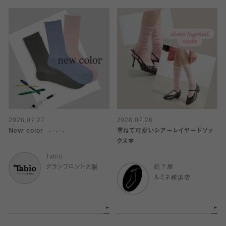
2026.07.27
2026.07.26
New color →→→
重ねて可愛いシアーレイヤードソッ
クス💖
Tabio
グランフロント大阪
靴下屋
ルミネ横浜店