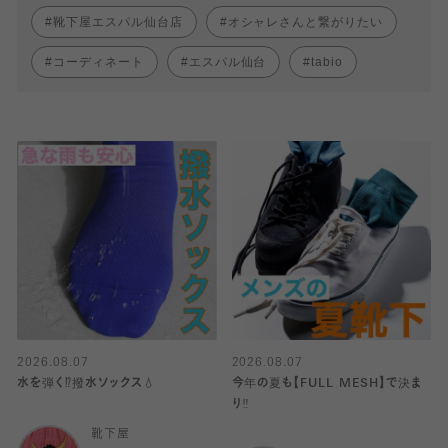
靴下屋エスパル仙台店
オシャレさんと繋がりたい
コーディネート
エスパル仙台
tabio
2026.08.07
2026.08.07
水を弾く⁉️撥水ソックス💧
今年の夏も【FULL MESH】で決ま
り️‼️
靴下屋