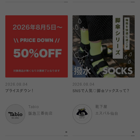
2026.08.04
2026.08.04
プライスダウン！
SNSで人気♡脚傘ソックスって？
Tabio
靴下屋
阪急三番街店
エスパル仙台