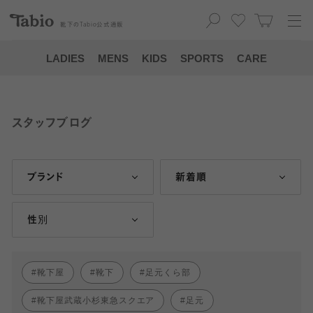
靴下の
Tabio
公式通販
LADIES
MENS
KIDS
SPORTS
CARE
スタッフブログ
ブランド
新着順
性別
靴下屋
靴下
足元くら部
靴下屋武蔵小杉東急スクエア
足元