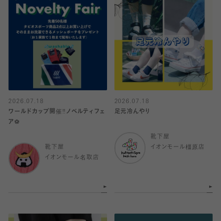
2026.07.18
2026.07.18
ワールドカップ開催‼️ノベルティフェ
足元冷んやり
ア⚽️
靴下屋
靴下屋
イオンモール橿原店
イオンモール名取店