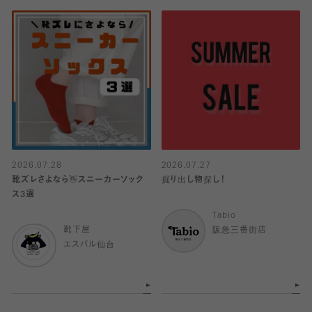
2026.07.28
2026.07.27
靴ズレさよなら👋スニーカーソック
掘り出し物探し！
ス3選
Tabio
靴下屋
阪急三番街店
エスパル仙台