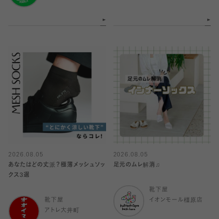
2026.08.05
2026.08.05
あなたはどの丈派？極薄メッシュソッ
足元のムレ解消♫
クス3選
靴下屋
靴下屋
イオンモール橿原店
アトレ大井町