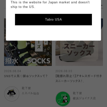
This is the website for Japan market and doesn't
ship to the US.
Tabio USA
2026.08.04
2026.08.03
SNSで人気♡脚傘ソックスって？
【靴擦れ防止！】アキレスガード付き
スニーカーソックス！．
靴下屋
エスパル仙台
靴下屋
横浜ジョイナス店