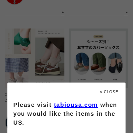
× CLOSE
2026.08.04
2026.08.04
かかとを守りながら、涼しく快適！
【メンズ】カバーソックスの選び方
Please visit
tabiousa.com
when
you would like the items in the
靴下屋
靴下屋
US.
ルミネ立川
エスパル仙台