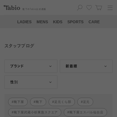
靴下の
Tabio
公式通販
LADIES
MENS
KIDS
SPORTS
CARE
スタッフブログ
ブランド
新着順
性別
靴下屋
靴下
足元くら部
足元
靴下屋武蔵小杉東急スクエア
靴下屋エスパル仙台店