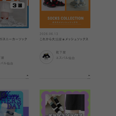
2026.06.13
👋スニーカーソック
これから大活躍★メッシュソックス
靴下屋
下屋
エスパル仙台
スパル仙台