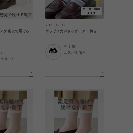
2026.06.06
キング感覚で履ける
やっぱり大好き♡ボーダー柄🧦
靴下屋
下屋
エスパル仙台
台セルバ店