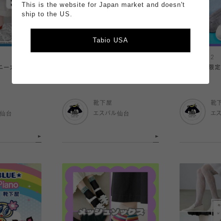
This is the website for Japan market and doesn't
ship to the US.
Tabio USA
2026.06.12
2026.06.12
ニーカーソック
オンライン限定★父の日ギフトセッ
オンライン限定
ト
ト
靴下屋
靴
ル仙台
エスパル仙台
エ