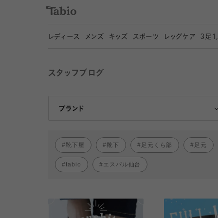
レディース
メンズ
キッズ
スポーツ
レッグケア
3
足1
スタッフブログ
靴下屋
Tabio
ブランド
靴下屋
靴下
足元くら部
足元
tabio
エスパル仙台