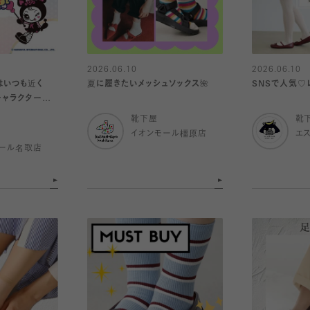
2026.06.10
2026.06.10
はいつも近く
夏に履きたいメッシュソックス🌺
SNSで人気♡
靴下屋
靴
イオンモール橿原店
エ
ール名取店