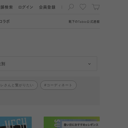
店舗検索
ログイン
会員登録
コラボ
靴下の
Tabio
公式通販
男性
女性
性別
ャレさんと繋がりたい
コーディネート