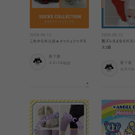
2026.06.13
2026.06.13
これから大活躍★メッシュソックス
靴ズレさよなら👋ス
ス3選
靴下屋
エスパル仙台
靴下屋
エスパ