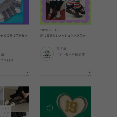
2026.06.12
★父の日ギフトセッ
夏に履きたいメッシュソックス🌺
靴下屋
下屋
イオンモール橿原店
スパル仙台