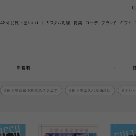
カスタム刺繍
特集
コーデ
ブランド
ギフト
,485円（靴下屋
fam）
人気ランキング順
新着順
靴下屋武蔵小杉東急スクエア
靴下屋エスパル仙台店
オシ