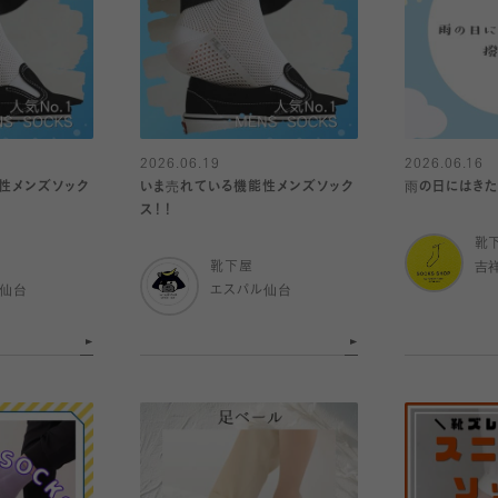
2026.06.19
2026.06.16
性メンズソック
いま売れている機能性メンズソック
雨の日にはきたい
ス！！
靴
靴下屋
吉
ル仙台
エスパル仙台