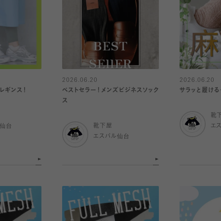
2026.06.20
2026.06.20
レギンス！
ベストセラー！メンズビジネスソック
サラッと履ける
ス
靴
ル仙台
靴下屋
エ
エスパル仙台