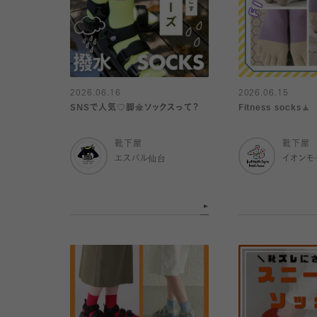
2026.06.16
2026.06.15
SNSで人気♡脚傘ソックスって？
Fitness socks🧘
靴下屋
靴下屋
エスパル仙台
イオンモ