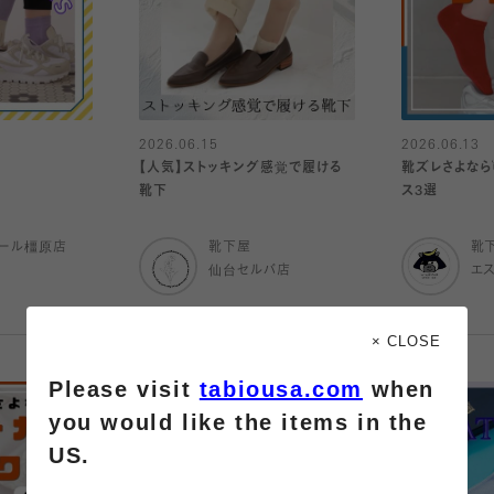
2026.06.15
2026.06.13
【人気】ストッキング感覚で履ける
靴ズレさよなら
靴下
ス3選
ール橿原店
靴下屋
靴
仙台セルバ店
エ
× CLOSE
Please visit
tabiousa.com
when
you would like the items in the
US.