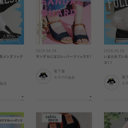
2026.06.28
2026.06.28
性メンズソック
サンダルにはコレ⭐️パーツソックス！
いま売れている
ス！！
靴下屋
エスパル仙台
靴
ル仙台
エ