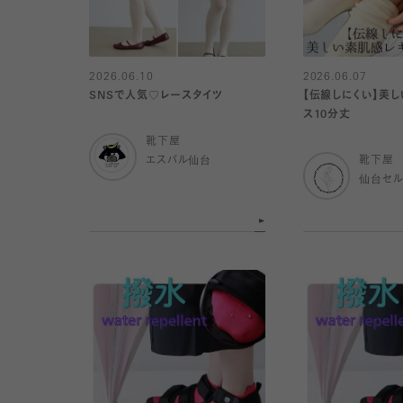
2026.06.10
2026.06.07
SNSで人気♡レースタイツ
【伝線しにくい】美
ス10分丈
靴下屋
エスパル仙台
靴下屋
仙台セ