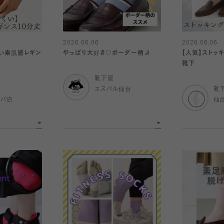
2026.06.06
2026.06.06
しい素肌感レギン
やっぱり大好き♡ボーダー柄🧦
【人気】ストッ
靴下
靴下屋
エスパル仙台
靴
ルバ店
仙