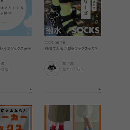
2026.06.16
撥水ソックス🌧️☔️
SNSで人気♡脚傘ソックスって？
下屋
靴下屋
祥寺店
エスパル仙台