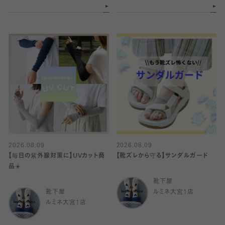
2026.08.09
2026.08.09
【毎日の紫外線対策に】UVカット商
【靴ズレから守る】サンダルガード
品☀️
靴下屋
靴下屋
ルミネ大宮1店
ルミネ大宮1店