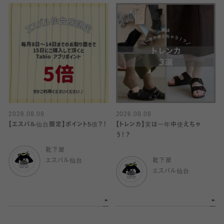
2026.08.08
2026.08.08
【エスパル仙台限定】ポイント5倍？！
【トレンカ】実は一年中使えちゃ
う！？
靴下屋
エスパル仙台
靴下屋
エスパル仙台