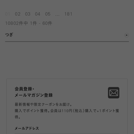
...
01
02
03
04
05
181
10802件中 1件 - 60件
つぎ
会員登録・
メールマガジン登録
最新情報や限定クーポンをお届け。
購入でポイント獲得。会員は110円（税込）購入で+1ポイント獲
得。
メールアドレス