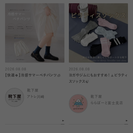
2026.08.08
2026.08.08
【快適🍀】冷感サマーペチパンツ🧊
ヨガやジムにもおすすめ！🧘ピラティ
スソックス🍃
靴下屋
アトレ川崎
靴下屋
ららぽーと富士見店