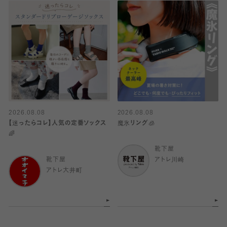
2026.08.08
2026.08.08
【迷ったらコレ】人気の定番ソックス
魔氷リング🧊
🌈
靴下屋
靴下屋
アトレ川崎
アトレ大井町