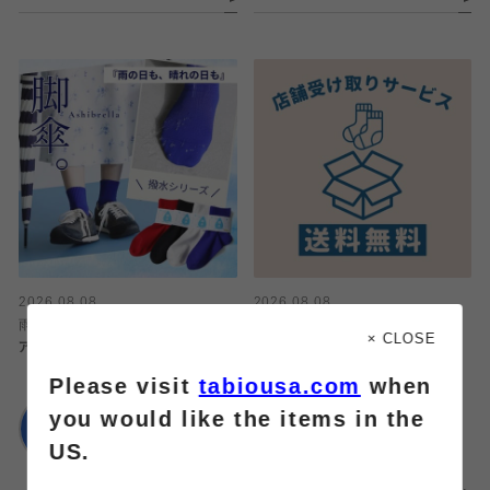
2026.08.08
2026.08.08
雨の日もおしゃれを楽しもう♪脚傘-
★店頭受け取りサービス★
× CLOSE
アシブレラ-
Please visit
tabiousa.com
when
靴下屋
靴下屋
ラゾーナ川崎
you would like the items in the
ラゾーナ川崎
US.