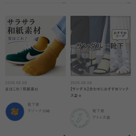
2026.08.09
2026.08.09
夏はこれ！和紙素材
【サンダル】合わせにおすすめソック
ス🏖☀️
靴下屋
ラゾーナ川崎
靴下屋
アトレ大森