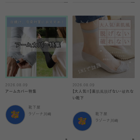
2026.08.09
2026.08.09
アームカバー特集
【大人気!!】素肌風脱げない・破れな
い靴下
靴下屋
ラゾーナ川崎
靴下屋
ラゾーナ川崎