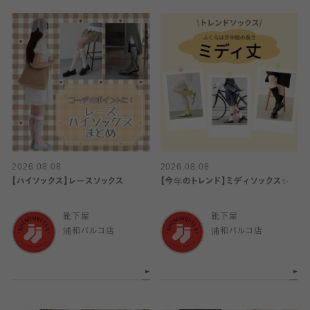
2026.08.08
2026.08.08
【ハイソックス】レースソックス
【今年のトレンド】ミディソックス✨
靴下屋
靴下屋
浦和パルコ店
浦和パルコ店