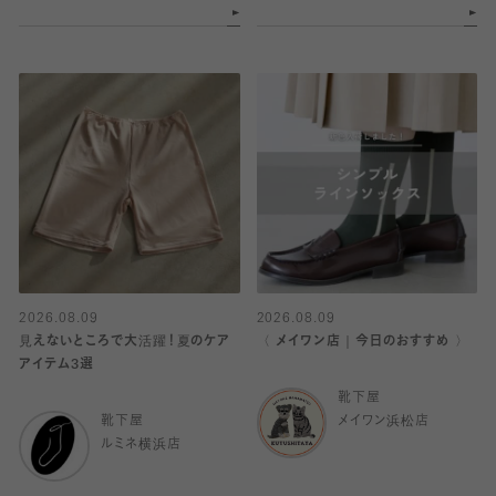
2026.08.09
2026.08.09
見えないところで大活躍！夏のケア
〈 メイワン店｜今日のおすすめ 〉
アイテム3選
靴下屋
靴下屋
メイワン浜松店
ルミネ横浜店