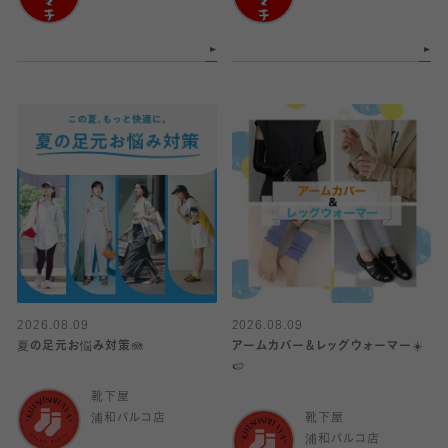
2026.08.09
2026.08.09
夏の足元お悩み対策🪼
アームカバー＆レッグウォーマー☀️
🍉
靴下屋
浦和パルコ店
靴下屋
浦和パルコ店