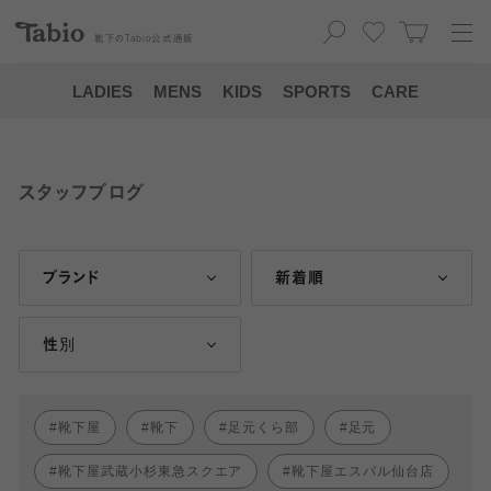
靴下の
Tabio
公式通販
LADIES
MENS
KIDS
SPORTS
CARE
スタッフブログ
ブランド
新着順
性別
靴下屋
靴下
足元くら部
足元
靴下屋武蔵小杉東急スクエア
靴下屋エスパル仙台店