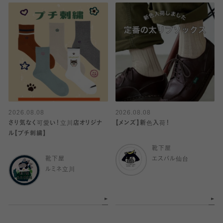
2026.08.08
2026.08.08
さり気なく可愛い！立川店オリジナ
【メンズ】新色入荷！
ル【プチ刺繍】
靴下屋
靴下屋
エスパル仙台
ルミネ立川