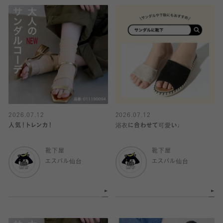
2026.07.12
2026.07.12
人気！トレンカ！
浴衣に合わせて可愛い♩
靴下屋
靴下屋
エスパル仙台
エスパル仙台