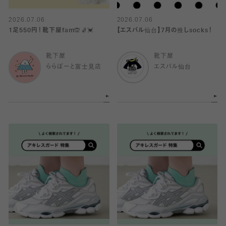
2026.07.06
2026.07.06
1足550円！靴下屋fam🙊🧦💓
【エスパル仙台】7月の推しsocks！
靴下屋
靴下屋
ららぽーと富士見店
エスパル仙台