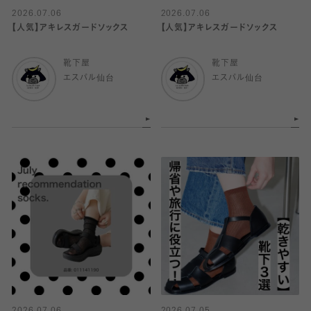
2026.07.06
2026.07.06
【人気】アキレスガードソックス
【人気】アキレスガードソックス
靴下屋
靴下屋
エスパル仙台
エスパル仙台