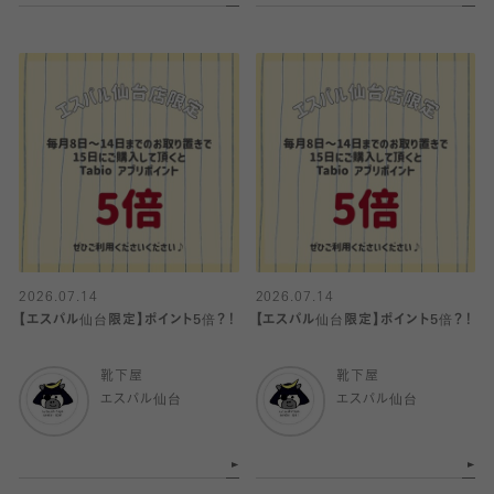
2026.07.14
2026.07.14
【エスパル仙台限定】ポイント5倍？！
【エスパル仙台限定】ポイント5倍？！
靴下屋
靴下屋
エスパル仙台
エスパル仙台