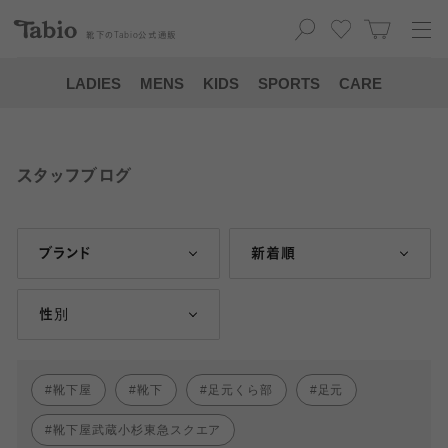
靴下の
Tabio
公式通販
LADIES
MENS
KIDS
SPORTS
CARE
スタッフブログ
ブランド
新着順
性別
靴下屋
靴下
足元くら部
足元
靴下屋武蔵小杉東急スクエア