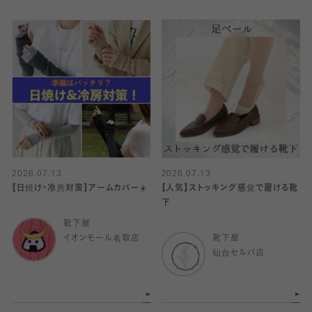
2026.07.13
2026.07.13
【日焼け・冷房対策】アームカバー☀️
【人気】ストッキング感覚で履ける靴
下
靴下屋
イオンモール名取店
靴下屋
仙台セルバ店