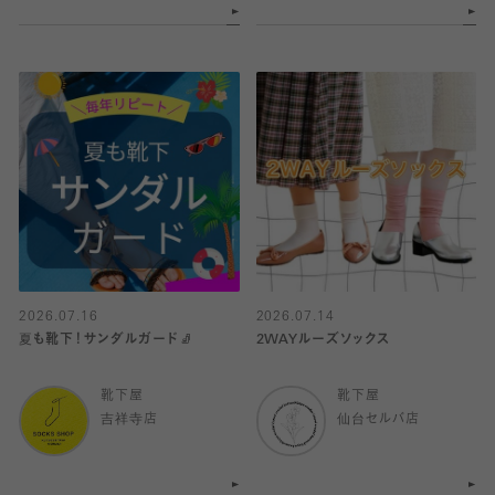
2026.07.16
2026.07.14
夏も靴下！サンダルガード🧦
2WAYルーズソックス
靴下屋
靴下屋
吉祥寺店
仙台セルバ店