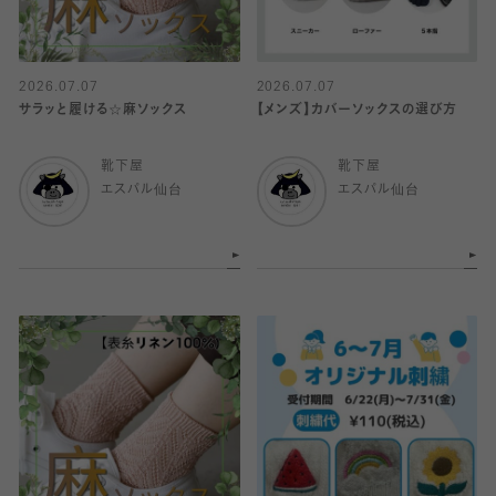
2026.07.07
2026.07.07
サラッと履ける☆麻ソックス
【メンズ】カバーソックスの選び方
靴下屋
靴下屋
エスパル仙台
エスパル仙台