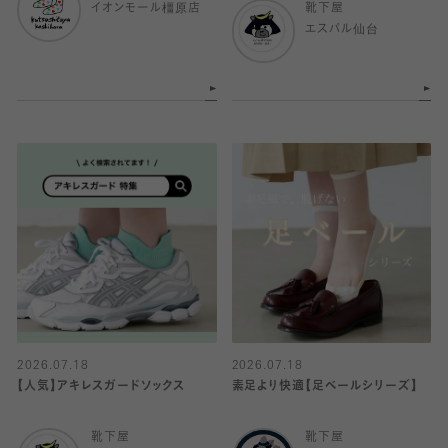
イオンモール橿原店
靴下屋
エスパル仙台
2026.07.18
2026.07.18
【人気】アキレスガードソックス
素足より快適【足ベールシリーズ】
靴下屋
靴下屋