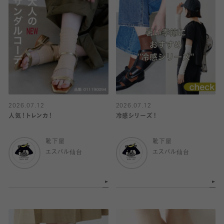
2026.07.12
2026.07.12
人気！トレンカ！
冷感シリーズ！
靴下屋
靴下屋
エスパル仙台
エスパル仙台