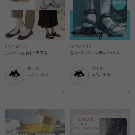
2026.07.10
2026.07.10
【エスパル仙台】人気商品
夏のベタつきに快適なソックス♫
靴下屋
靴下屋
エスパル仙台
エスパル仙台