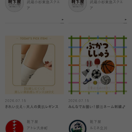
武蔵小杉東急スクエ
武蔵小杉東急スクエ
ア
ア
2026.07.15
2026.07.15
きれい見え✨大人の美肌レギンス
みんなでお揃い！部活ネーム刺繍🏀
靴下屋
靴下屋
アトレ大井町
ルミネ立川