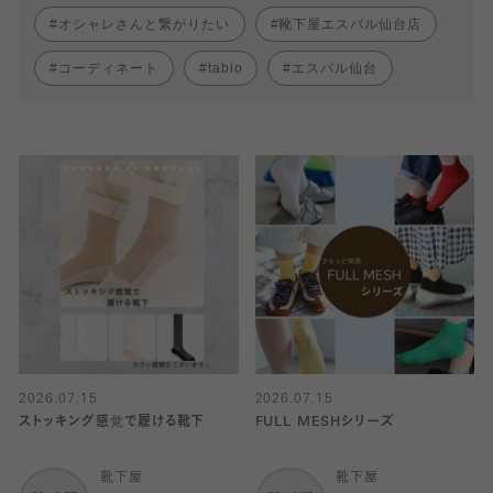
オシャレさんと繋がりたい
靴下屋エスパル仙台店
コーディネート
tabio
エスパル仙台
2026.07.15
2026.07.15
ストッキング感覚で履ける靴下
FULL MESHシリーズ
靴下屋
靴下屋