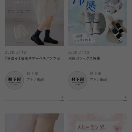
2026.07.13
2026.07.13
【快適🍀】冷感サマーペチパンツ🧊
冷感🧊ソックス特集
靴下屋
靴下屋
アトレ川崎
アトレ川崎