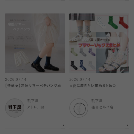
2026.07.14
2026.07.14
【快適🍀】冷感サマーペチパンツ🧊
☀️夏に履きたい花柄まとめ🌻
靴下屋
靴下屋
アトレ川崎
仙台セルバ店