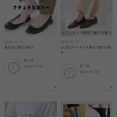
2026.07.13
2026.07.13
素足風に履ける靴下
【人気】ストッキング感覚で履ける靴
下
靴下屋
仙台セルバ店
靴下屋
仙台セルバ店