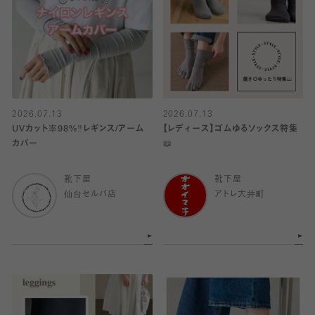
2026.07.13
2026.07.13
UVカット率98%‼︎レギンス/アーム
【レディース】ゴムゆるソックス特集
カバー
📖
靴下屋
靴下屋
仙台セルバ店
アトレ大井町