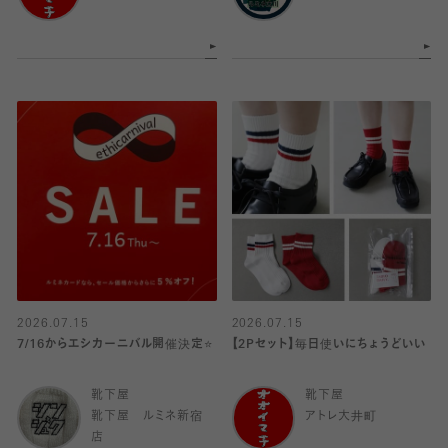
2026.07.15
2026.07.15
7/16からエシカーニバル開催決定⭐️
【2Pセット】毎日使いにちょうどいい
靴下屋
靴下屋
靴下屋 ルミネ新宿
アトレ大井町
店