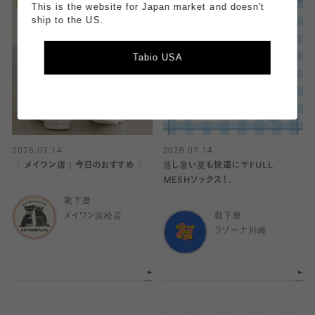
This is the website for Japan market and doesn't
ship to the US.
Tabio USA
2026.07.14
2026.07.14
〈 メイワン店｜今日のおすすめ 〉
蒸し暑い夏も快適に🌴FULL
MESHソックス！.
靴下屋
メイワン浜松店
靴下屋
ラゾーナ川崎