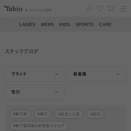
靴下の
Tabio
公式通販
LADIES
MENS
KIDS
SPORTS
CARE
スタッフブログ
ブランド
新着順
性別
靴下屋
靴下
足元くら部
足元
靴下屋武蔵小杉東急スクエア