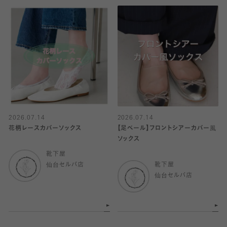
2026.07.14
2026.07.14
花柄レースカバーソックス
【足ベール】フロントシアーカバー風
ソックス
靴下屋
仙台セルバ店
靴下屋
仙台セルバ店