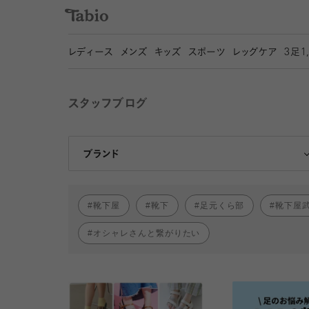
レディース
メンズ
キッズ
スポーツ
レッグケア
3
足1
スタッフブログ
靴下屋
Tabio
ブランド
靴下屋
靴下
足元くら部
靴下屋
オシャレさんと繋がりたい