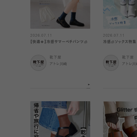
2026.07.11
2026.07.11
【快適🍀】冷感サマーペチパンツ🧊
冷感🧊ソックス特集
靴下屋
靴下屋
アトレ川崎
アトレ川