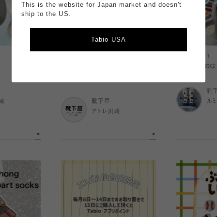
This is the website for Japan market and doesn't
ship to the US.
Tabio USA
2026.07.11
2026.07.11
メンズ 「FULL MESH」シリー
【暑い季節の味
ズ。
靴
崎
靴下屋
ル
アトレ川崎