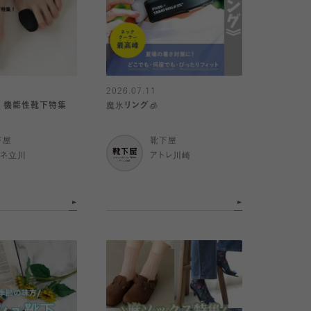
2026.07.11
？ 機能性靴下特集
魔氷リング🧊
下屋
靴下屋
ミネ立川
アトレ川崎