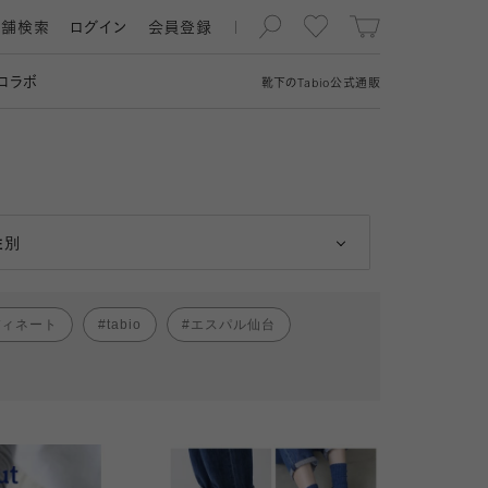
店舗検索
ログイン
会員登録
コラボ
靴下の
Tabio
公式通販
男性
女性
性別
ディネート
tabio
エスパル仙台