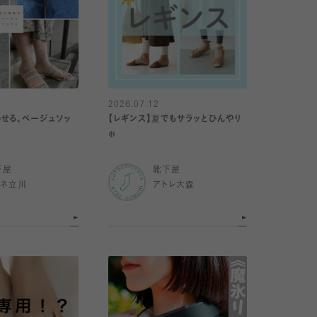
2026.07.12
せる、ベージュソッ
【レギンス】夏でもサラッとひんやり
❄️
下屋
靴下屋
ミネ立川
アトレ大森