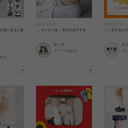
2026.07.11
2026.07.11
省時にあると便
〈 メイワン店｜今日のおすすめ 〉
〇〇をするとポ
靴下屋
靴
メイワン浜松店
な
ル仙台