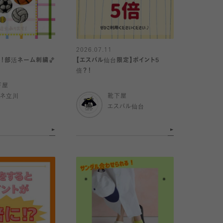
2026.07.11
！部活ネーム刺繍🏀
【エスパル仙台限定】ポイント5
倍？！
下屋
ミネ立川
靴下屋
エスパル仙台