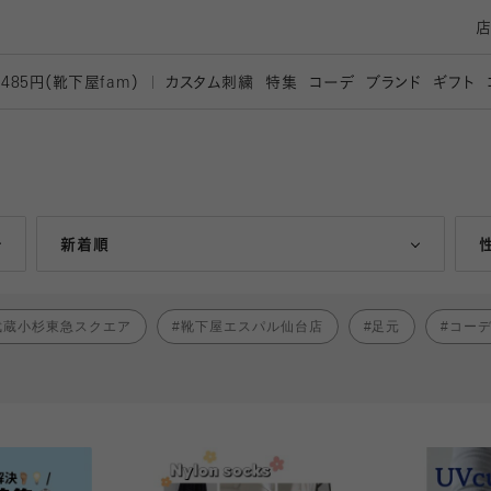
カスタム刺繍
特集
コーデ
ブランド
ギフト
,485円（靴下屋
fam）
人気ランキング順
新着順
武蔵小杉東急スクエア
靴下屋エスパル仙台店
足元
コー