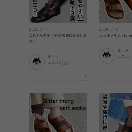
2026.07.11
2026.07.11
これからの旅行や帰省時にあると便
足元キラキラ☆lamé
利！
靴下屋
靴下屋
エスパ
エスパル仙台