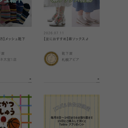
2026.07.11
方】メッシュ靴下
【夏におすすめ】麻ソックス🧦
下屋
靴下屋
ミネ大宮1店
札幌アピア