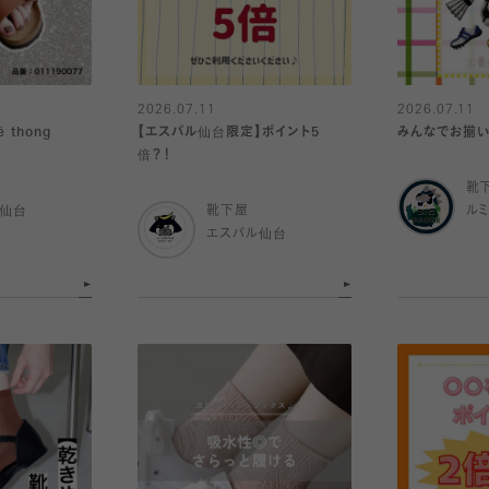
2026.07.11
2026.07.11
 thong
【エスパル仙台限定】ポイント5
みんなでお揃い
倍？！
靴
ル仙台
靴下屋
ル
エスパル仙台