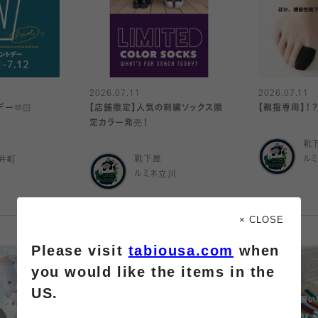
2026.07.11
2026.07.11
ー🫶🏻
【店舗限定】人気の刺繍ソックス限
【親指専用】！
定カラー発売！
靴
井町
靴下屋
ル
ルミネ立川
× CLOSE
Please visit
tabiousa.com
when
you would like the items in the
US.