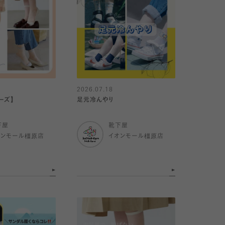
2026.07.18
ーズ】
足元冷んやり
下屋
靴下屋
オンモール橿原店
イオンモール橿原店