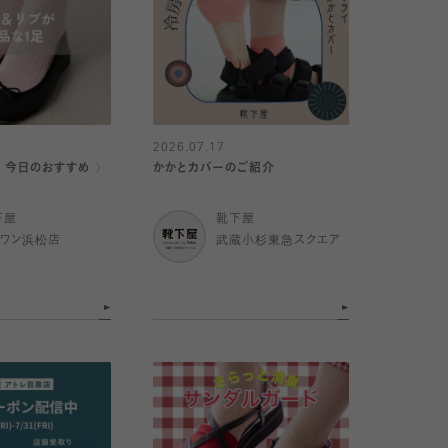
2026.07.17
｜今日のおすすめ 〉
かかとカバーのご紹介
下屋
靴下屋
イワン浜松店
武蔵小杉東急スクエア