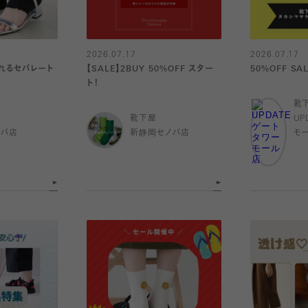
2026.07.17
2026.07.17
れるセパレート
【SALE】2BUY 50%OFF スター
50%OFF SA
ト！
靴
靴下屋
UP
ルバ店
新静岡セノバ店
モ