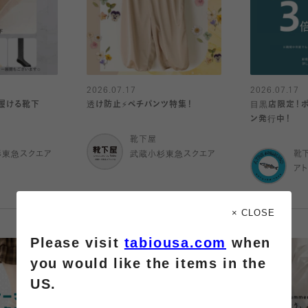
2026.07.17
2026.07.17
履ける靴下
透け防止⚡️ペチパンツ特集！
目黒店限定！ポ
ン発行中！
靴下屋
杉東急スクエア
武蔵小杉東急スクエア
靴
ア
× CLOSE
Please visit
tabiousa.com
when
you would like the items in the
US.