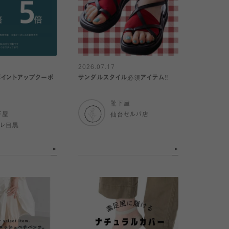
2026.07.17
イントアップクーポ
サンダルスタイル必須アイテム‼️
靴下屋
下屋
仙台セルバ店
トレ目黒