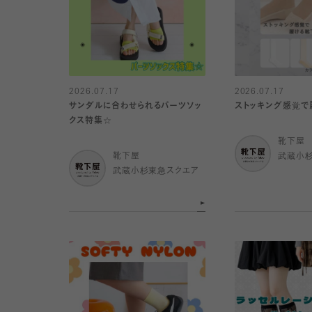
2026.07.17
2026.07.17
サンダルに合わせられるパーツソッ
ストッキング感覚で
クス特集☆
靴下屋
靴下屋
武蔵小
武蔵小杉東急スクエア