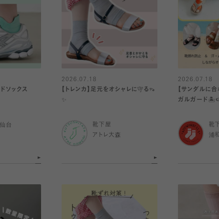
2026.07.18
2026.07.18
ードソックス
【トレンカ】足元をオシャレに守る👡
【サンダルに合
✨
ガルガード🏝️
ル仙台
靴下屋
靴
アトレ大森
浦