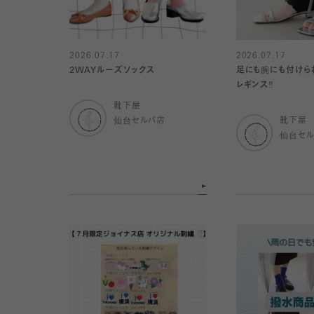
2026.07.17
2026.07.17
2WAYルーズソックス
足にも腕にも付けら
レギンス‼️
靴下屋
仙台セルバ店
靴下屋
仙台セ