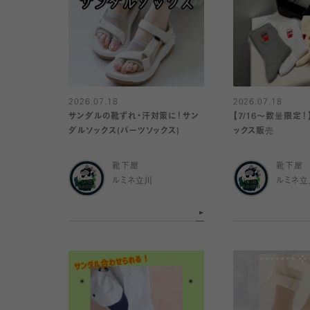
2026.07.18
2026.07.18
サンダルの靴ずれ・汗対策に！サン
【7/16〜数量限定
ダルソックス(パーツソックス)
ックス販売
靴下屋
靴下屋
ルミネ立川
ルミネ立