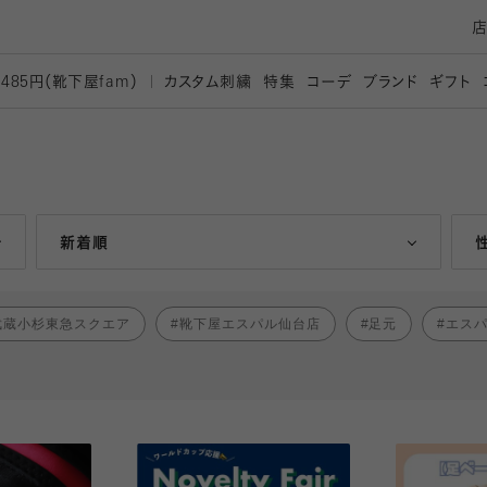
カスタム刺繍
特集
コーデ
ブランド
ギフト
,485円（靴下屋
fam）
人気ランキング順
新着順
武蔵小杉東急スクエア
靴下屋エスパル仙台店
足元
エス