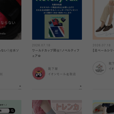
2026.07.18
2026.07.18
らない！撥水ソ
ワールドカップ開催‼️ノベルティフ
【足ベールシリ
ェア⚽️
靴
靴下屋
イ
川
イオンモール名取店