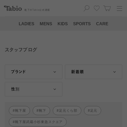
靴下の
Tabio
公式通販
LADIES
MENS
KIDS
SPORTS
CARE
スタッフブログ
ブランド
新着順
性別
靴下屋
靴下
足元くら部
足元
靴下屋武蔵小杉東急スクエア