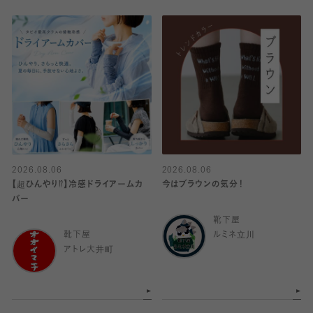
2026.08.06
2026.08.06
【超ひんやり⁉︎】冷感ドライアームカ
今はブラウンの気分！
バー
靴下屋
靴下屋
ルミネ立川
アトレ大井町