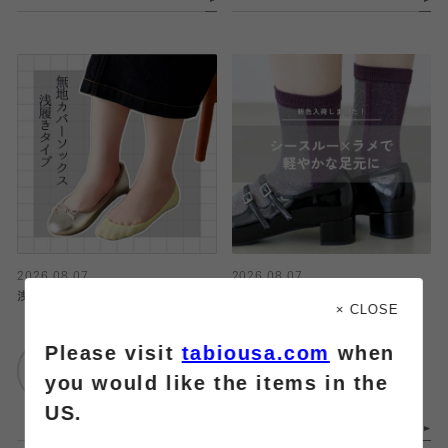
2026.08.07
2026.08.07
浅履きカバーソックス
〈 メイワン店｜今日のおすすめ 〉
× CLOSE
Please visit
tabiousa.com
when
靴下屋
靴下屋
仙台セルバ店
メイワン浜松店
you would like the items in the
US.