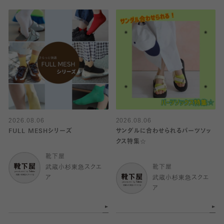
2026.08.06
2026.08.06
FULL MESHシリーズ
サンダルに合わせられるパーツソッ
クス特集☆
靴下屋
武蔵小杉東急スクエ
靴下屋
ア
武蔵小杉東急スクエ
ア