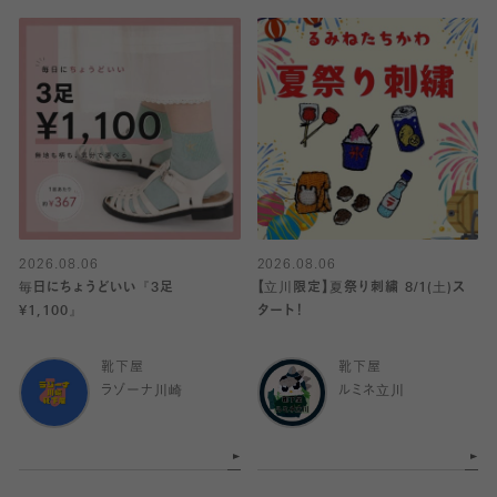
2026.08.06
2026.08.06
毎日にちょうどいい『3足
【立川限定】夏祭り刺繍 8/1(土)ス
¥1,100』
タート！
靴下屋
靴下屋
ラゾーナ川崎
ルミネ立川