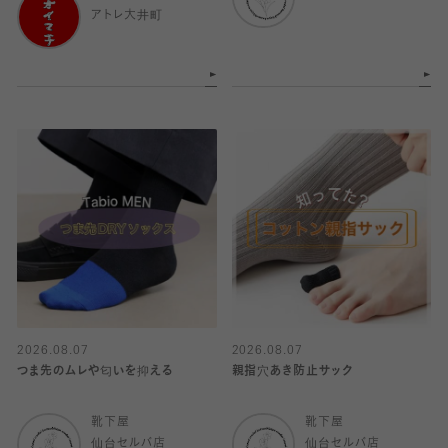
アトレ大井町
2026.08.07
2026.08.07
つま先のムレや匂いを抑える
親指穴あき防止サック
靴下屋
靴下屋
仙台セルバ店
仙台セルバ店