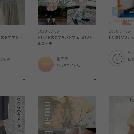
2026.07.05
2026.07.05
日のおすすめ 〉
トレンドのカプリパンツ staffリア
【人気】ソフテ
ルコーデ
靴
浜松店
靴下屋
仙
ルミネエスト店