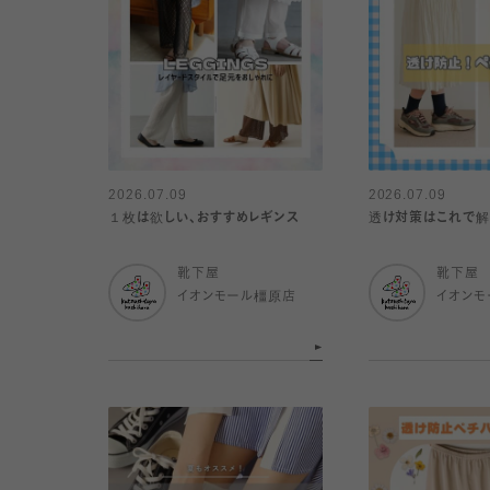
2026.07.09
2026.07.09
１枚は欲しい、おすすめレギンス
透け対策はこれで解
靴下屋
靴下屋
イオンモール橿原店
イオンモ