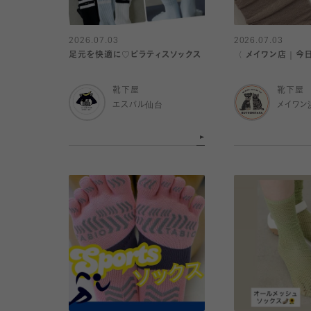
2026.07.03
2026.07.03
足元を快適に♡ピラティスソックス
〈 メイワン店｜今
靴下屋
靴下屋
エスパル仙台
メイワン