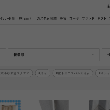
カスタム刺繍
特集
コーデ
ブランド
ギフト
,485円（靴下屋
fam）
人気ランキング順
新着順
武蔵小杉東急スクエア
足元
靴下屋エスパル仙台店
オシ