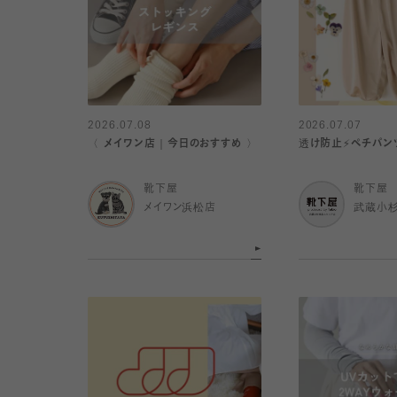
2026.07.08
2026.07.07
〈 メイワン店｜今日のおすすめ 〉
透け防止⚡️ペチパン
靴下屋
靴下屋
メイワン浜松店
武蔵小