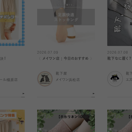
2026.07.09
2026.07.08
決！
〈 メイワン店｜今日のおすすめ 〉
靴下なに履く？
靴下屋
靴
ール橿原店
メイワン浜松店
エ