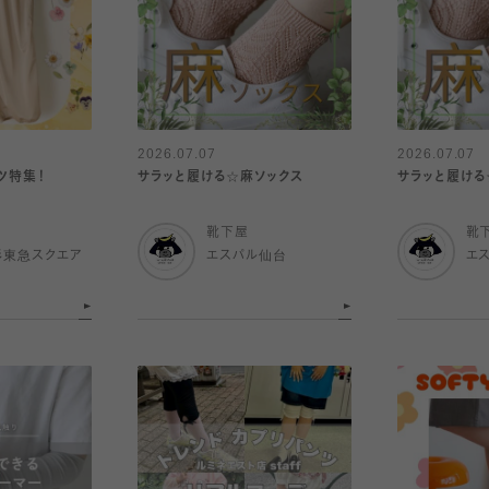
2026.07.07
2026.07.07
ツ特集！
サラッと履ける☆麻ソックス
サラッと履ける
靴下屋
靴
杉東急スクエア
エスパル仙台
エ