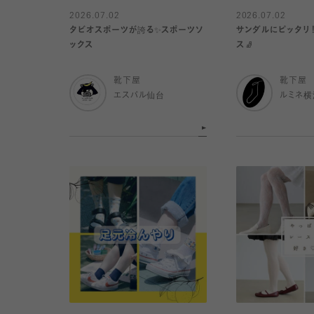
2026.07.02
2026.07.02
タビオスポーツが誇る✨スポーツソ
サンダルにピッタリ
ックス
ス🧦
靴下屋
靴下屋
エスパル仙台
ルミネ横