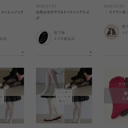
2026.07.02
2026.07.02
！メッシュソック
個性的なカラフルドットソックス🧦
〈 メイワン店
🌈
靴
靴下屋
メ
浜店
ルミネ横浜店