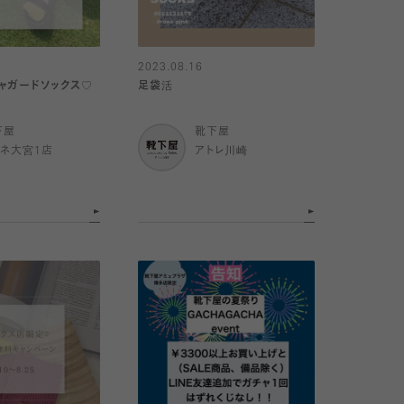
2023.08.16
ャガードソックス♡
足袋活
下屋
靴下屋
ミネ大宮1店
アトレ川崎