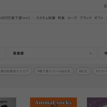
カスタム刺繍
特集
コーデ
ブランド
ギフト
,485円（靴下屋
fam）
人気ランキング順
新着順
武蔵小杉東急スクエア
靴下屋エスパル仙台店
足元
エス