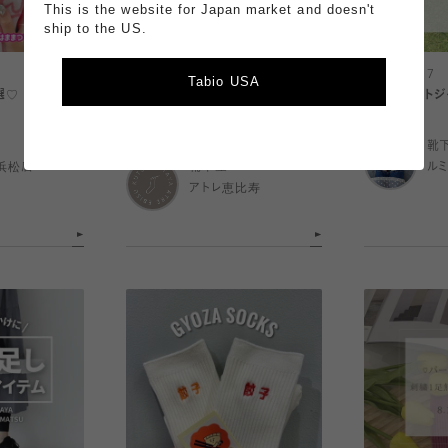
This is the website for Japan market and doesn't
ship to the US.
2023.08.17
2023.08.17
Tabio USA
選♡
暑い日におすすめ！ストッキング&
ハートハートジ
素肌風ソックス
靴
浜松店
靴下屋
ル
アトレ恵比寿