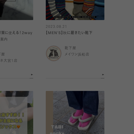
2023.08.21
策に使える！2way
【MEN'S】秋に履きたい靴下
ご案内
靴下屋
下屋
メイワン浜松店
ミネ大宮1店