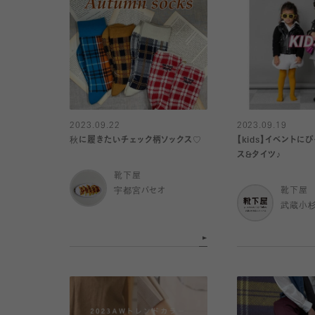
2023.09.22
2023.09.19
秋に履きたいチェック柄ソックス♡
【kids】イベントに
ス&タイツ♪
靴下屋
宇都宮パセオ
靴下屋
武蔵小