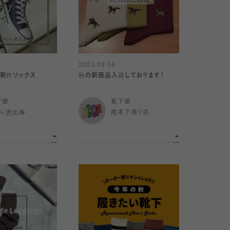
2023.09.04
新作ソックス
秋の新商品入荷しております！
下屋
靴下屋
トレ恵比寿
熊本下通り店