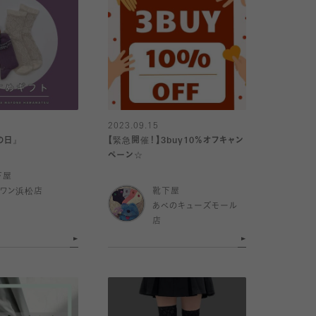
2023.09.15
の日』
【緊急開催！】3buy10％オフキャン
ペーン☆
下屋
イワン浜松店
靴下屋
あべのキューズモール
店