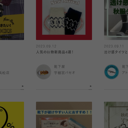
2023.09.12
2023.09.11
人気の秋物新商品4選！
透け感タイツと
靴下屋
靴
浜松店
宇都宮パセオ
ア