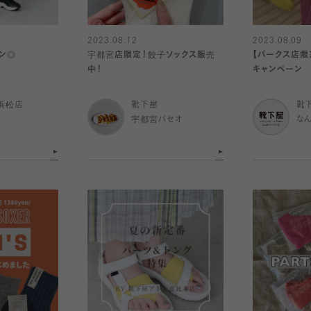
2023.08.12
2023.08.09
ン◎
宇都宮店限定！餃子ソックス販売
【パークス店限
中！
キャンペーン
浜松店
靴下屋
靴
宇都宮パセオ
な