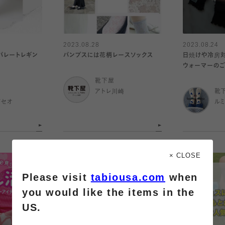
2023.08.28
2023.08.24
パレートレギン
パンプスには花柄レースソックス
日焼けや冷房対
ウォーマーの
靴下屋
アトレ川崎
靴
パセオ
ル
× CLOSE
Please visit
tabiousa.com
when
you would like the items in the
US.