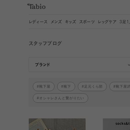
レディース
メンズ
キッズ
スポーツ
レッグケア
3
足1
スタッフブログ
靴下屋
Tabio
ブランド
靴下屋
靴下
足元くら部
靴下屋
オシャレさんと繋がりたい