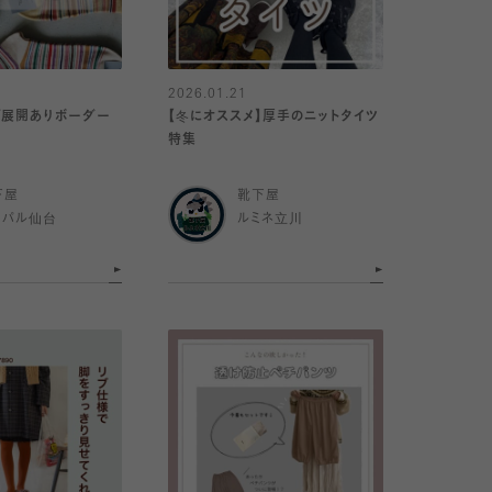
2026.01.21
ズ展開ありボーダー
【冬にオススメ】厚手のニットタイツ
特集
下屋
靴下屋
スパル仙台
ルミネ立川