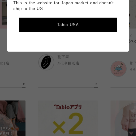
This is the website for Japan market and doesn't
ship to the US.
Tabio USA
2026.01.22
2026.01.22
あったか冬タイツ
40色から選べ
🌈
靴下屋
宮1店
ルミネ横浜店
靴
ら