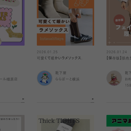
2026.01.25
2026.01.24
可愛くて暖かいラメソックス.
【保存版】肌色
靴下屋
靴
ール橿原店
ららぽーと横浜
お
15