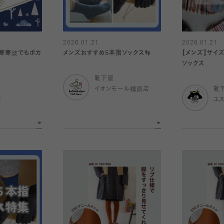
2026.01.21
2026.01.21
寒寒波でもポカ
メンズおすすめ5本指ソックス👣
【メンズ】サイ
ソックス
靴下屋
イオンモール橿原店
靴
店
エ