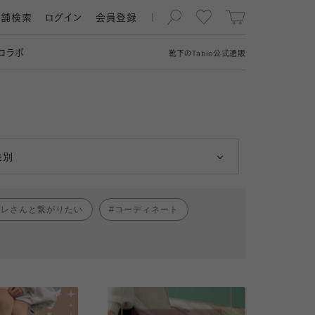
店舗検索
ログイン
会員登録
コラボ
靴下の
Tabio
公式通販
男性
女性
性別
ャレさんと繋がりたい
コーディネート