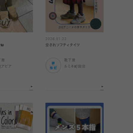
2026.01.22
️
愛されソフティタイツ
下屋
靴下屋
幌アピア
ルミネ町田店