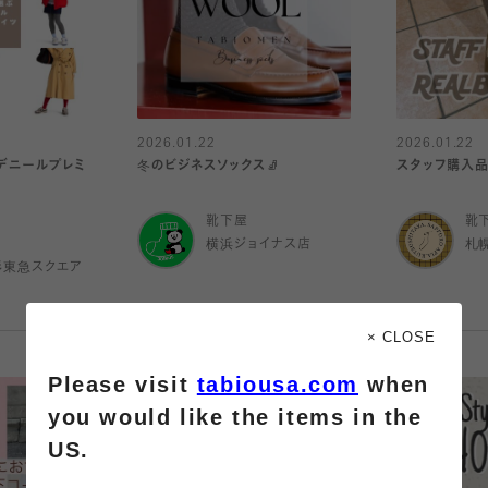
2026.01.22
2026.01.22
0デニールプレミ
冬のビジネスソックス🧦
スタッフ購入品
靴下屋
靴
横浜ジョイナス店
札
杉東急スクエア
× CLOSE
Please visit
tabiousa.com
when
you would like the items in the
US.