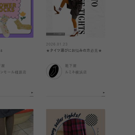
2026.01.23
🌷
★タイツ選びにお悩みの方必見★
下屋
靴下屋
オンモール橿原店
ルミネ横浜店