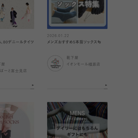
2026.01.22
る、80デニールタイツ
メンズおすすめ5本指ソックス👣
靴下屋
下屋
イオンモール橿原店
らぽーと富士見店