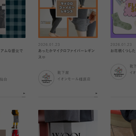
2026.01.23
2026.01.23
ミアムな感覚で
あったかマイクロファイバーレギン
お花柄くつした
ス🫶
靴
靴下屋
イ
ル仙台
イオンモール橿原店