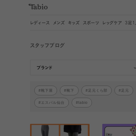
レディース
メンズ
キッズ
スポーツ
レッグケア
3
足1
スタッフブログ
靴下屋
Tabio
ブランド
靴下屋
靴下
足元くら部
足元
エスパル仙台
tabio