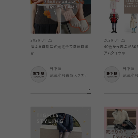
2026.01.22
2026.01.22
冷える時期に🍂光電子で防寒対策
40色から選ぶ🌈8
🧣
アムタイツ🩵
靴下屋
靴下屋
武蔵小杉東急スクエア
武蔵小