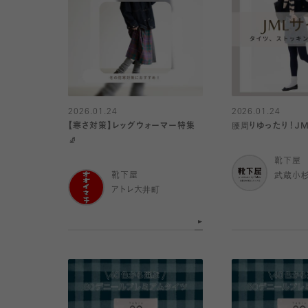
2026.01.24
2026.01.24
【寒さ対策】レッグウォーマー特集
腰周りゆったり！JM
🧦
靴下屋
靴下屋
武蔵小
アトレ大井町