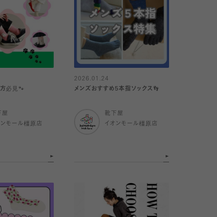
2026.01.24
方必見🐾
メンズおすすめ5本指ソックス👣
下屋
靴下屋
オンモール橿原店
イオンモール橿原店