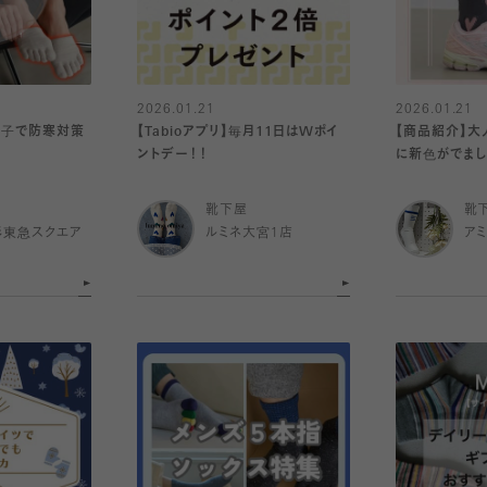
2026.01.21
2026.01.21
電子で防寒対策
【Tabioアプリ】毎月11日はWポイ
【商品紹介】大
ントデー！！
に新色がでま
靴下屋
靴
杉東急スクエア
ルミネ大宮1店
ア