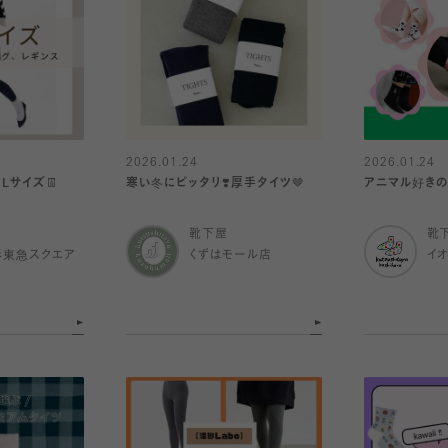
2026.01.24
2026.01.24
Lサイズ👖
寒い冬にピッタリ❣️厚手タイツ🤎
アニマル好きの
靴下屋
靴
杉東急スクエア
くずはモール店
イ