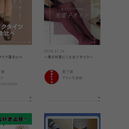
2026.01.24
タイツ履き比べ
〜寒さ対策に！光電子タイツ〜
下屋
靴下屋
めぐ
アトレ大井町
8cm/24cm