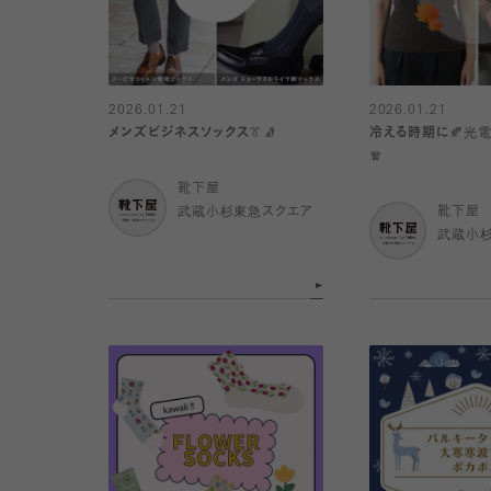
2026.01.21
2026.01.21
メンズビジネスソックス👔🧦
冷える時期に🍂光
🧣
靴下屋
武蔵小杉東急スクエア
靴下屋
武蔵小