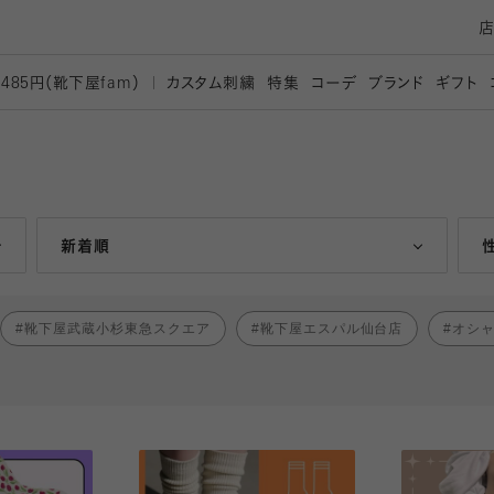
カスタム刺繍
特集
コーデ
ブランド
ギフト
,485円（靴下屋
fam）
人気ランキング順
新着順
靴下屋武蔵小杉東急スクエア
靴下屋エスパル仙台店
オシ