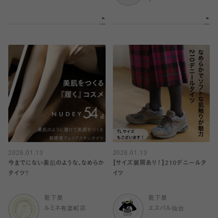
ア
2026.01.13
2026.01.13
今までにない素肌のような、なめらか
【サイズ展開あり！】210デニールタ
タイツ‼︎
イツ
靴下屋
靴下屋
ルミネ有楽町店
エスパル仙台