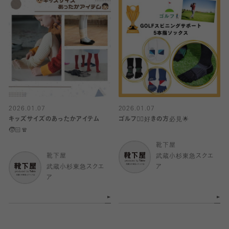
2026.01.07
2026.01.07
キッズサイズのあったかアイテム
ゴルフ🏌️‍♂️好きの方必見🌟
🧒🏻🧣
靴下屋
靴下屋
武蔵小杉東急スクエ
武蔵小杉東急スクエ
ア
ア