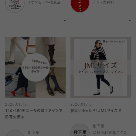
イオンモール橿原店
アトレ大井町
2026.01.16
2026.01.16
110・150デニールの厚手タイツで
腰周りゆったり！JMLサイズ👖
防寒対策❄️
靴下屋
靴下屋
武蔵小杉東急スクエ