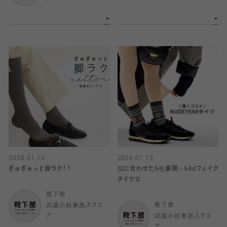
2026.01.13
2026.01.13
ぎゅぎゅっと脚ラク！！
肌に合わせた5色展開✨54dフェイク
タイツ👖
靴下屋
武蔵小杉東急スクエ
靴下屋
ア
武蔵小杉東急スクエ