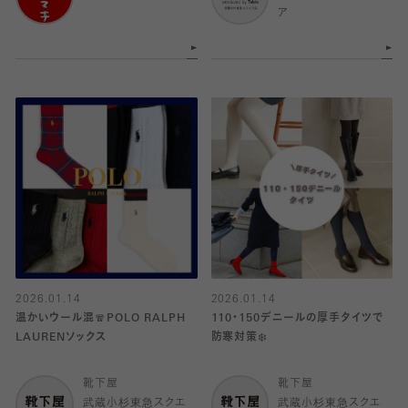
ア
2026.01.14
2026.01.14
温かいウール混🧣POLO RALPH
110・150デニールの厚手タイツで
LAURENソックス
防寒対策❄️
靴下屋
靴下屋
武蔵小杉東急スクエ
武蔵小杉東急スクエ