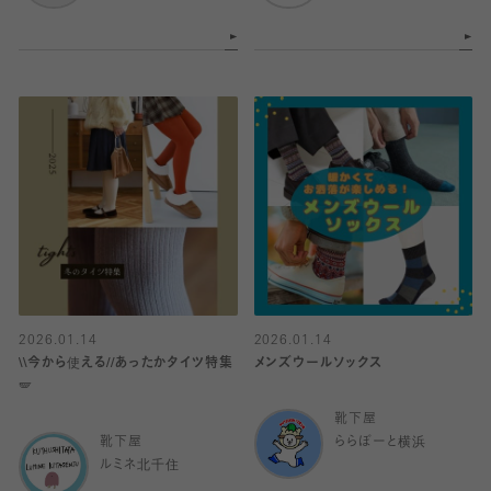
2026.01.14
2026.01.14
\\今から使える//あったかタイツ特集
メンズウールソックス
🪽
靴下屋
靴下屋
ららぽーと横浜
ルミネ北千住