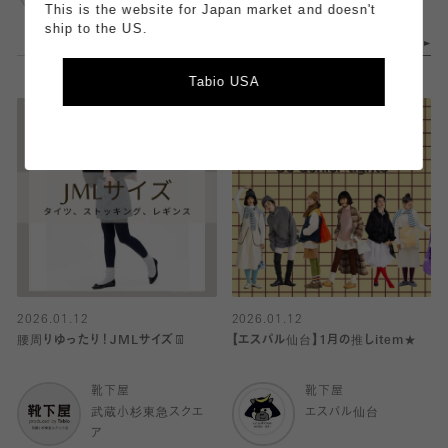
ア
This is the website for Japan market and doesn't
ship to the US.
Tabio USA
2026.01.12
2026.01.12
腰周りゆったり！JMLサイズ👖
【エスパル仙台】1月の推しitem★
靴下屋
靴下屋
武蔵小杉東急スクエ
エスパル仙台
ア