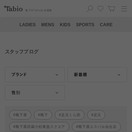
靴下の
Tabio
公式通販
LADIES
MENS
KIDS
SPORTS
CARE
スタッフブログ
ブランド
新着順
性別
靴下屋
靴下
足元くら部
足元
靴下屋武蔵小杉東急スクエア
靴下屋エスパル仙台店