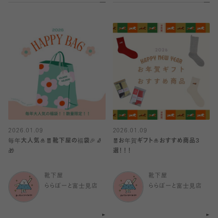
2026.01.09
2026.01.09
毎年大人気🎍🧧靴下屋の福袋🎉🧦
🧧お年賀ギフト🎍おすすめ商品3
🎁
選！！！
靴下屋
靴下屋
ららぽーと富士見店
ららぽーと富士見店