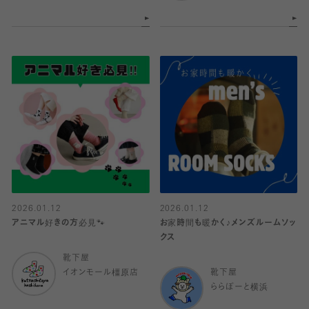
2026.01.12
2026.01.12
アニマル好きの方必見🐾
お家時間も暖かく♪メンズルームソッ
クス
靴下屋
イオンモール橿原店
靴下屋
ららぽーと横浜