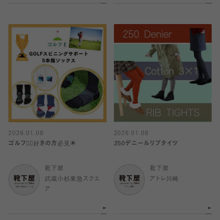
2026.01.08
2026.01.08
ゴルフ🏌️‍♂️好きの方必見🌟
250デニールリブタイツ
靴下屋
靴下屋
武蔵小杉東急スクエ
アトレ川崎
ア