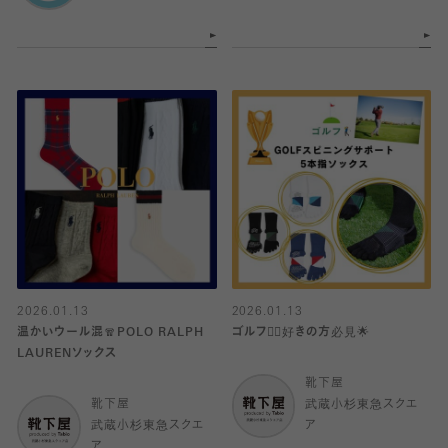
2026.01.13
2026.01.13
温かいウール混🧣POLO RALPH
ゴルフ🏌️‍♂️好きの方必見🌟
LAURENソックス
靴下屋
靴下屋
武蔵小杉東急スクエ
武蔵小杉東急スクエ
ア
ア