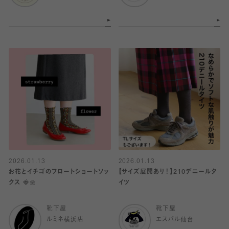
2026.01.13
2026.01.13
お花とイチゴのフロートショートソッ
【サイズ展開あり！】210デニールタ
クス 🍓🌼
イツ
靴下屋
靴下屋
ルミネ横浜店
エスパル仙台