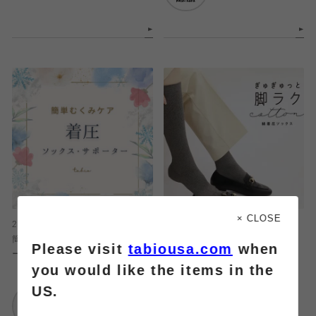
× CLOSE
2026.01.12
2026.01.12
簡単むくみケア♪着圧ソックス・サポ
ぎゅぎゅっと脚ラク！！
Please visit
tabiousa.com
when
ーター
you would like the items in the
靴下屋
US.
靴下屋
武蔵小杉東急スクエ
武蔵小杉東急スクエ
ア