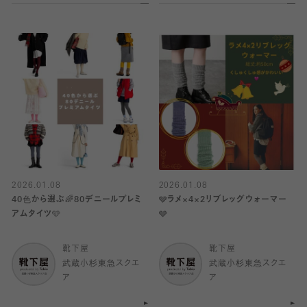
2026.01.08
2026.01.08
40色から選ぶ🌈80デニールプレミ
🩶ラメ×4×2リブレッグウォーマー
アムタイツ🩵
🩶
靴下屋
靴下屋
武蔵小杉東急スクエ
武蔵小杉東急スクエ
ア
ア