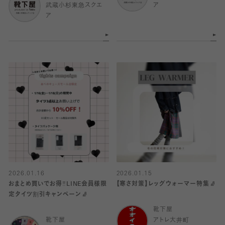
武蔵小杉東急スクエ
ア
ア
2026.01.16
2026.01.15
おまとめ買いでお得‼️LINE会員様限
【寒さ対策】レッグウォーマー特集🧦
定タイツ割引キャンペーン🧦
靴下屋
靴下屋
アトレ大井町