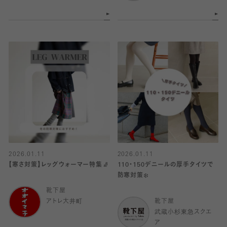
2026.01.11
2026.01.11
【寒さ対策】レッグウォーマー特集🧦
110・150デニールの厚手タイツで
防寒対策❄️
靴下屋
アトレ大井町
靴下屋
武蔵小杉東急スクエ
ア