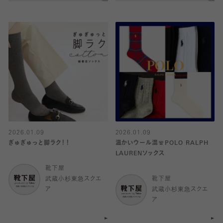
2026.01.09
2026.01.09
ぎゅぎゅっと脚ラク！！
温かいウール混🧣POLO RALPH
LAURENソックス
靴下屋
武蔵小杉東急スクエ
靴下屋
ア
武蔵小杉東急スクエ
ア