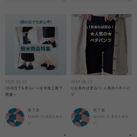
2026.08.03
2026.08.03
\雨の日でも安心/ 〜撥水加工靴下
\1枚あれば安心！/ 人気のペチパン
特集〜
ツ
靴下屋
靴下屋
MARK IS みなとみら
MARK IS みなとみら
い
い