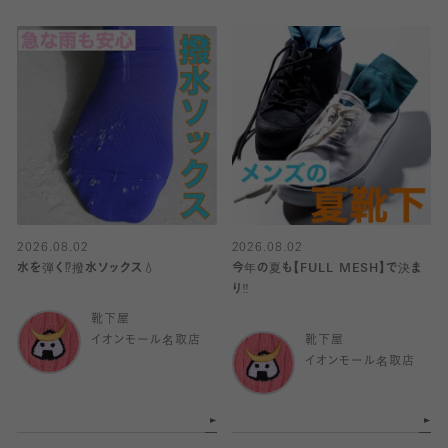
2026.08.02
2026.08.02
水を弾く⁉️撥水ソックス💧
今年の夏も【FULL MESH】で決ま
り️‼️
靴下屋
イオンモール名取店
靴下屋
イオンモール名取店