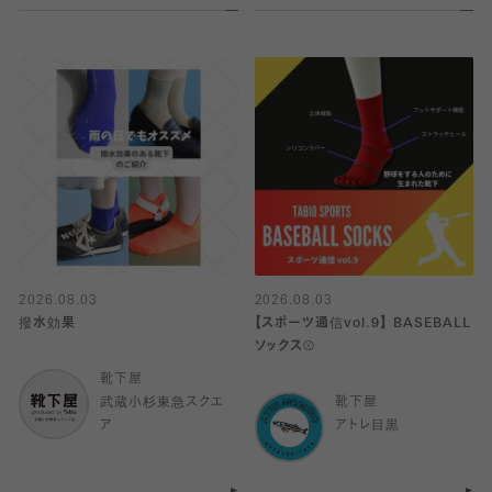
2026.08.03
2026.08.03
撥水効果
【スポーツ通信vol.9】 BASEBALL
ソックス⚾️
靴下屋
武蔵小杉東急スクエ
靴下屋
ア
アトレ目黒