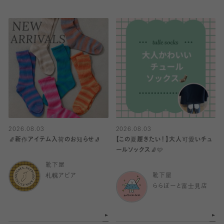
2026.08.03
2026.08.03
🧦新作アイテム入荷のお知らせ🧦
【この夏履きたい！】大人可愛いチュ
ールソックス🧦🩷
靴下屋
札幌アピア
靴下屋
ららぽーと富士見店