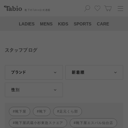
靴下の
Tabio
公式通販
LADIES
MENS
KIDS
SPORTS
CARE
スタッフブログ
ブランド
新着順
性別
靴下屋
靴下
足元くら部
靴下屋武蔵小杉東急スクエア
靴下屋エスパル仙台店