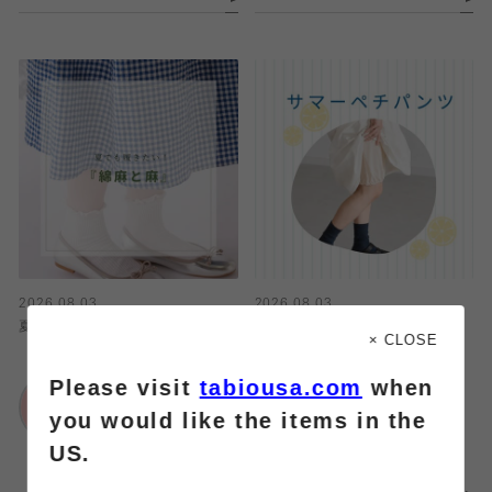
2026.08.03
2026.08.03
夏にオススメ！綿麻・麻ソックス🧦🍃
夏のスカート・ワンピーススタイル
× CLOSE
に！サマーペチパンツ👗
Please visit
tabiousa.com
when
靴下屋
ららぽーと富士見店
靴下屋
you would like the items in the
ららぽーと富士見店
US.