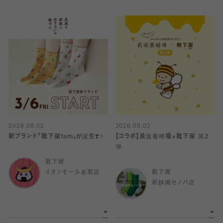
2026.08.02
2026.08.02
新ブランド「靴下屋fam」が誕生❣️✨
【コラボ】長坂養蜂場×靴下屋 第2
弾
靴下屋
イオンモール名取店
靴下屋
新静岡セノバ店