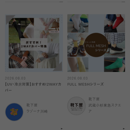
2026.08.03
2026.08.03
【UV・冷房対策】おすすめ!2WAYカ
FULL MESHシリーズ
バー
靴下屋
靴下屋
武蔵小杉東急スクエ
ラゾーナ川崎
ア