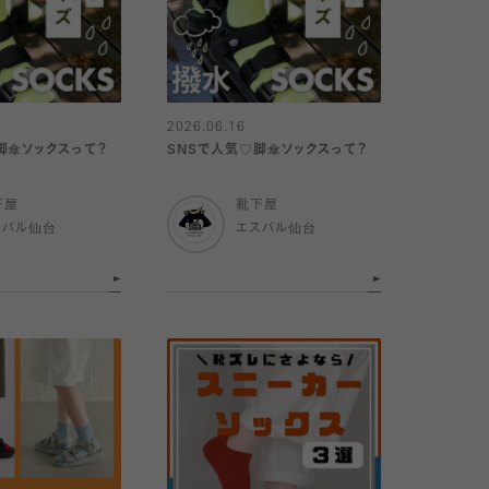
2026.06.16
脚傘ソックスって？
SNSで人気♡脚傘ソックスって？
下屋
靴下屋
スパル仙台
エスパル仙台