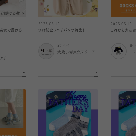
2026.06.13
2026.06.13
グ感覚で履ける
透け防止⚡️ペチパンツ特集！
これから大活躍
靴下屋
靴
武蔵小杉東急スクエア
エ
ルバ店