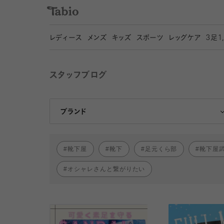
レディース
メンズ
キッズ
スポーツ
レッグケア
3
足1
スタッフブログ
靴下屋
Tabio
ブランド
靴下屋
靴下
足元くら部
靴下屋
オシャレさんと繋がりたい