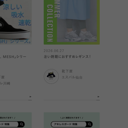
2026.06.27
L MESH」シリー
暑い時期におすすめレギンス！
靴下屋
下屋
エスパル仙台
トレ川崎