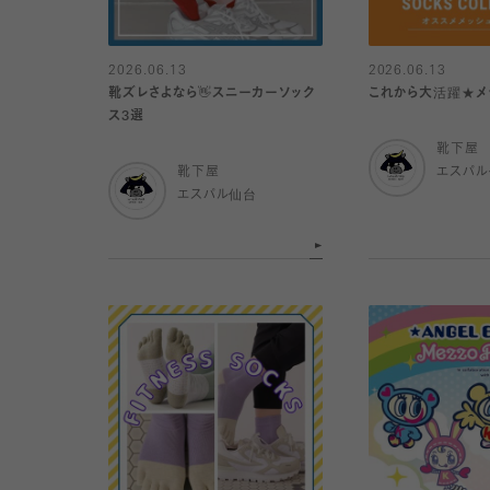
2026.06.13
2026.06.13
靴ズレさよなら👋スニーカーソック
これから大活躍★メ
ス3選
靴下屋
靴下屋
エスパ
エスパル仙台