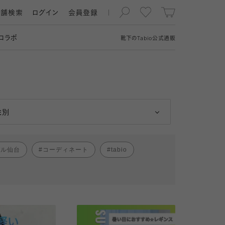
店舗検索
ログイン
会員登録
コラボ
靴下の
Tabio
公式通販
男性
女性
性別
パル仙台
コーディネート
tabio