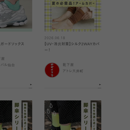
2026.06.18
スガードソックス
【UV・冷房対策】シルク2WAYカバ
ー！
下屋
スパル仙台
靴下屋
アトレ大井町