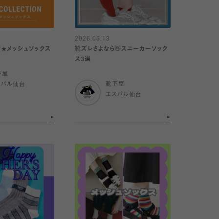
2026.06.13
★メッシュソックス
靴ズレさよなら👋スニーカーソック
ス3選
下屋
スパル仙台
靴下屋
エスパル仙台