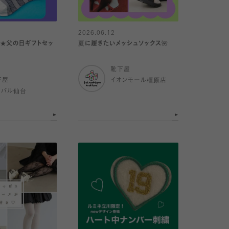
2026.06.12
★父の日ギフトセッ
夏に履きたいメッシュソックス🌺
靴下屋
下屋
イオンモール橿原店
スパル仙台