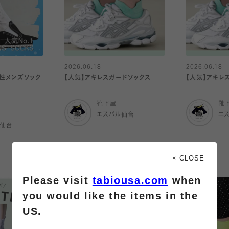
2026.06.18
2026.06.18
性メンズソック
【人気】アキレスガードソックス
【人気】アキレ
靴下屋
靴
エスパル仙台
エ
ル仙台
× CLOSE
Please visit
tabiousa.com
when
you would like the items in the
US.