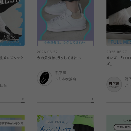
2026.06.27
2026.06.27
性メンズソック
今の気分は、ラクしてきれい
メンズ 「FUL
ズ。
靴下屋
ルミネ横浜店
靴
ル仙台
ア