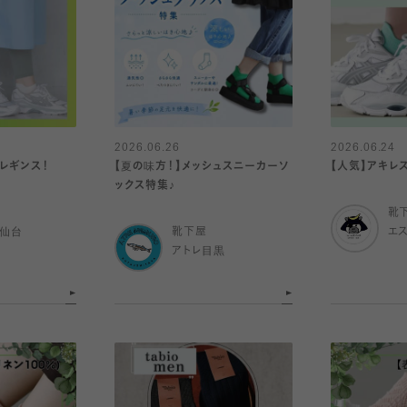
2026.06.26
2026.06.24
レギンス！
【夏の味方！】メッシュスニーカーソ
【人気】アキレ
ックス特集♪
靴
ル仙台
靴下屋
エ
アトレ目黒