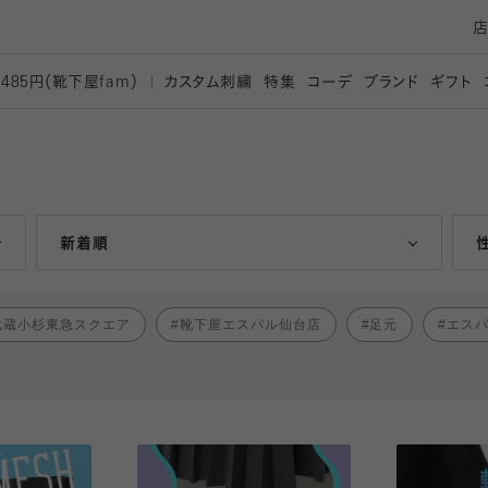
カスタム刺繍
特集
コーデ
ブランド
ギフト
,485円（靴下屋
fam）
人気ランキング順
新着順
武蔵小杉東急スクエア
靴下屋エスパル仙台店
足元
エス