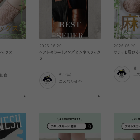
2026.06.20
2026.06.20
ソックス
ベストセラー！メンズビジネスソック
サラッと履ける
ス
靴
ル仙台
靴下屋
エ
エスパル仙台