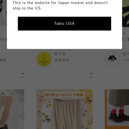
This is the website for Japan market and doesn't
ship to the US.
Tabio USA
2026.06.16
2026.06.16
ソックス5選
雨の日にはきたい撥水ソックス🌧️☔️
SNSで人気♡
靴下屋
靴
井町
吉祥寺店
エ