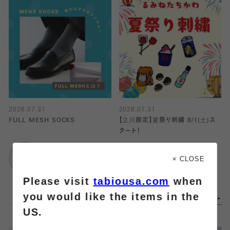
2026.07.31
2026.07.31
FULL MESH SOCKS
【立川限定】夏祭り刺繍 8/1(土)ス
タート！
靴下屋
イオンモールりんくう
靴下屋
× CLOSE
泉南
ルミネ立川
Please visit
tabiousa.com
when
you would like the items in the
US.