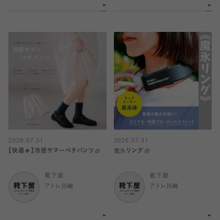
2026.07.31
2026.07.31
【快適🍀】冷感サマーペチパンツ🧊
魔氷リング🧊
靴下屋
靴下屋
アトレ川崎
アトレ川崎