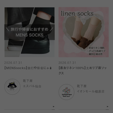
2026.07.31
2026.07.31
【MENSsocks】旅行や帰省に✈️🧳
【表糸リネン100%】太めリブ麻ソッ
クス
靴下屋
エスパル仙台
靴下屋
イオンモール橿原店