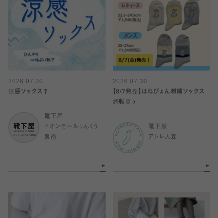
2026.07.30
2026.07.30
涼感ソックス🎐
【8/7発売】はねぴょん刺繍ソックス
続報🐰✈️
靴下屋
イオンモールりんくう
靴下屋
泉南
アトレ大森