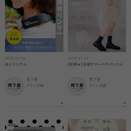
2026.07.30
2026.07.30
魔氷リング🧊
【快適🍀】冷感サマーペチパンツ🧊
靴下屋
靴下屋
アトレ川崎
アトレ川崎