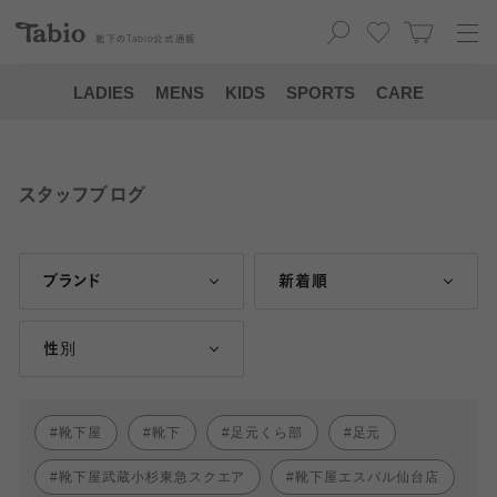
靴下の
Tabio
公式通販
LADIES
MENS
KIDS
SPORTS
CARE
スタッフブログ
ブランド
新着順
性別
靴下屋
靴下
足元くら部
足元
靴下屋武蔵小杉東急スクエア
靴下屋エスパル仙台店