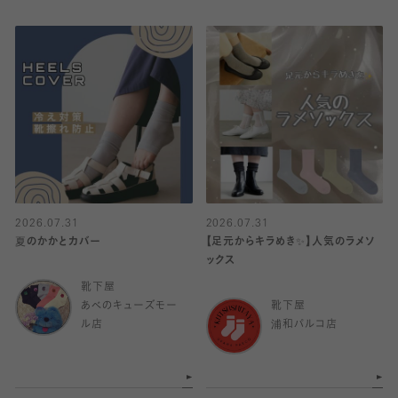
2026.07.31
2026.07.31
夏のかかとカバー
【足元からキラめき✨️】人気のラメソ
ックス
靴下屋
あべのキューズモー
靴下屋
ル店
浦和パルコ店