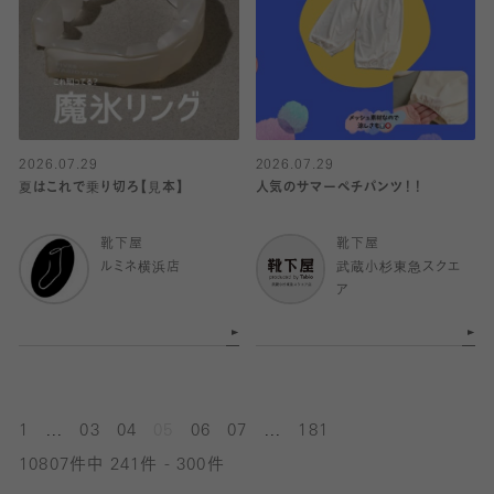
2026.07.29
2026.07.29
夏はこれで乗り切ろ【見本】
人気のサマーペチパンツ！！
靴下屋
靴下屋
ルミネ横浜店
武蔵小杉東急スクエ
ア
...
...
1
03
04
05
06
07
181
10807件中 241件 - 300件