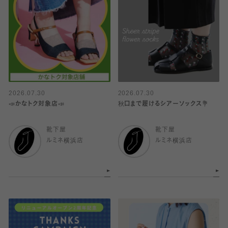
2026.07.30
2026.07.30
📣かなトク対象店📣
秋口まで履けるシアーソックス💐
靴下屋
靴下屋
ルミネ横浜店
ルミネ横浜店