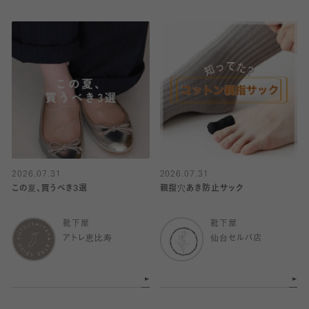
2026.07.31
2026.07.31
この夏、買うべき3選
親指穴あき防止サック
靴下屋
靴下屋
アトレ恵比寿
仙台セルバ店