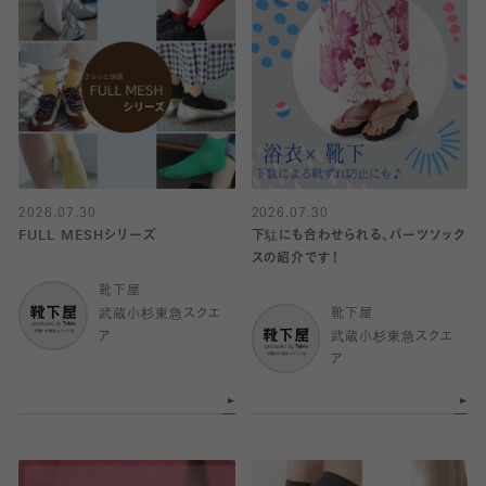
2026.07.30
2026.07.30
FULL MESHシリーズ
下駄にも合わせられる、パーツソック
スの紹介です！
靴下屋
武蔵小杉東急スクエ
靴下屋
ア
武蔵小杉東急スクエ
ア