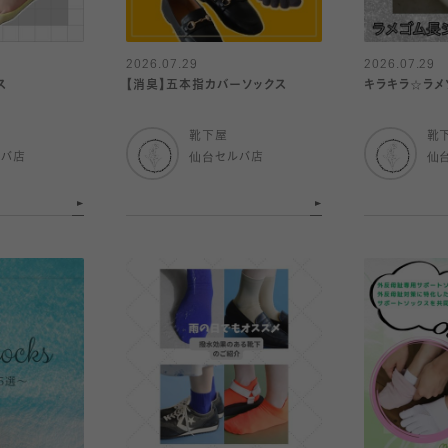
2026.07.29
2026.07.29
ス
【消臭】五本指カバーソックス
キラキラ☆ラメ
靴下屋
靴
ルバ店
仙台セルバ店
仙