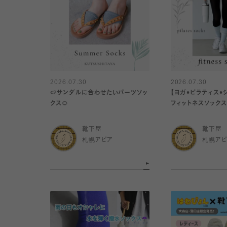
2026.07.30
2026.07.30
🍉サンダルに合わせたいパーツソッ
【ヨガ•ピラティス•
クス🌻
フィットネスソックス🧘‍
靴下屋
靴下屋
札幌アピア
札幌ア