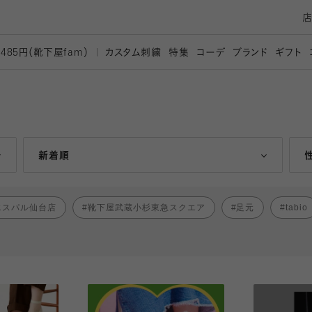
カスタム刺繍
特集
コーデ
ブランド
ギフト
,485円（靴下屋
fam）
人気ランキング順
新着順
エスパル仙台店
靴下屋武蔵小杉東急スクエア
足元
tabio