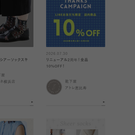
2026.07.30
シアーソックス💐
リニューアル2周年！全品
10%OFF！
下屋
ミネ横浜店
靴下屋
アトレ恵比寿