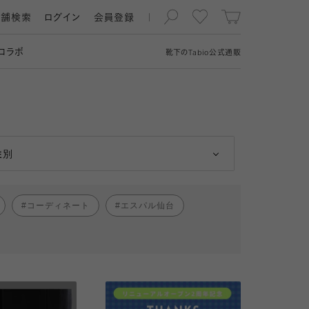
店舗検索
ログイン
会員登録
コラボ
靴下の
Tabio
公式通販
男性
女性
性別
コーディネート
エスパル仙台