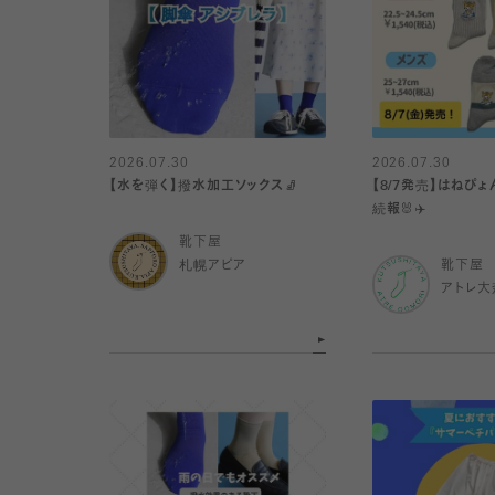
2026.07.30
2026.07.30
【水を弾く】撥水加工ソックス🧦
【8/7発売】はねぴ
続報🐰✈️
靴下屋
札幌アピア
靴下屋
アトレ大