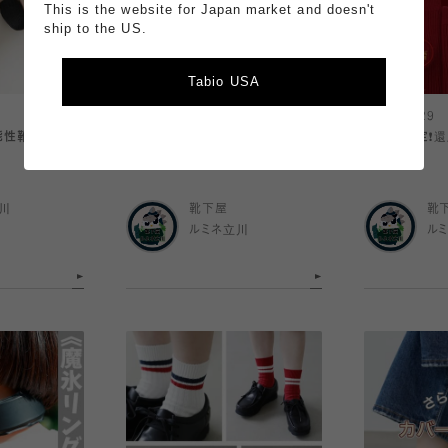
This is the website for Japan market and doesn't
ship to the US.
Tabio USA
2026.07.29
2026.07.29
機能性靴下特集
ヨガやピラティスにおすすめ！フィ
立川店限定❗️
ットネス特集！
刺繍🎊
川
靴下屋
靴
ルミネ立川
ル