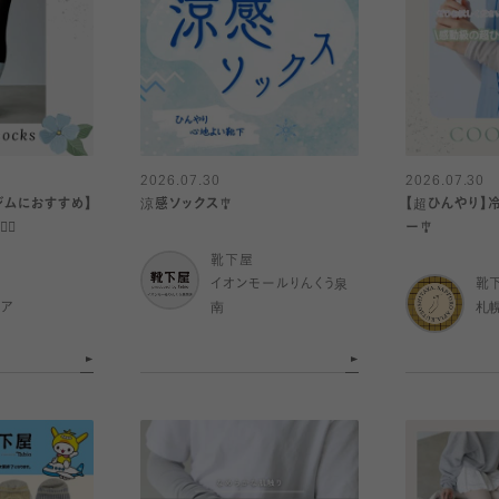
2026.07.30
2026.07.30
ジムにおすすめ】
涼感ソックス🎐
【超ひんやり】
♀️
ー🎐
靴下屋
イオンモールりんくう泉
靴
ピア
南
札