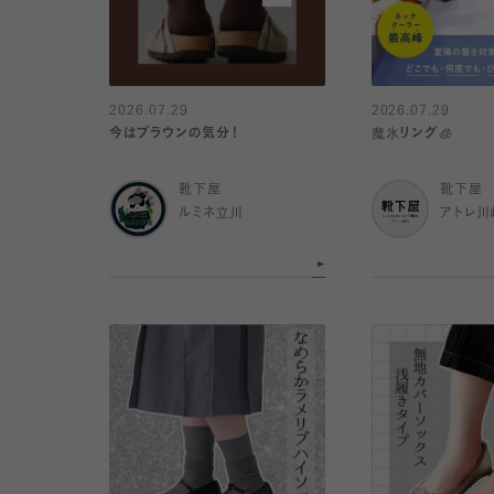
2026.07.29
2026.07.29
今はブラウンの気分！
魔氷リング🧊
靴下屋
靴下屋
ルミネ立川
アトレ川