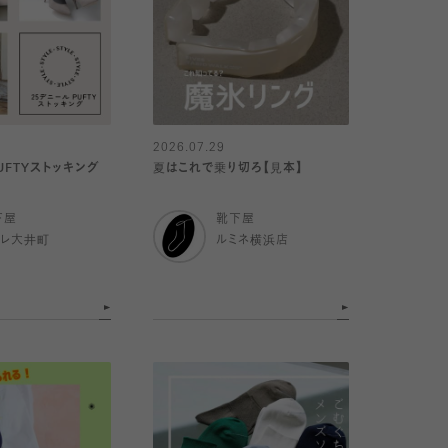
2026.07.29
UFTYストッキング
夏はこれで乗り切ろ【見本】
下屋
靴下屋
トレ大井町
ルミネ横浜店