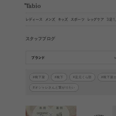
レディース
メンズ
キッズ
スポーツ
レッグケア
3
足1
スタッフブログ
靴下屋
Tabio
ブランド
靴下屋
靴下
足元くら部
靴下屋
オシャレさんと繋がりたい