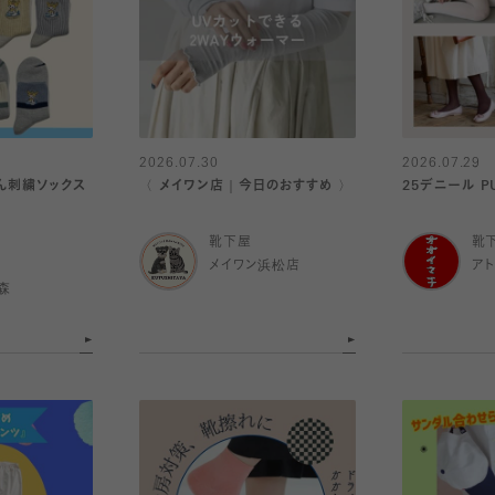
2026.07.30
2026.07.29
ょん刺繍ソックス
〈 メイワン店｜今日のおすすめ 〉
25デニール P
靴下屋
靴
メイワン浜松店
ア
森