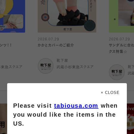
2026.07.29
2026.07.29
ンツ！！
かかとカバーのご紹介
サンダルに合わ
クス特集☆
靴下屋
杉東急スクエア
武蔵小杉東急スクエア
靴
武
× CLOSE
Please visit
tabiousa.com
when
you would like the items in the
US.