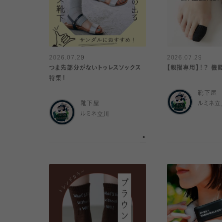
2026.07.29
2026.07.29
つま先部分がないトゥレスソックス
【親指専用】！？ 
特集！
靴下屋
靴下屋
ルミネ立
ルミネ立川