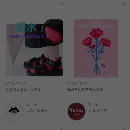
2026.05.05
2026.05.05
大活躍★撥水ソックス
母の日に靴下を贈ろう！
靴下屋
Tabio
エスパル仙台
大丸神戸店