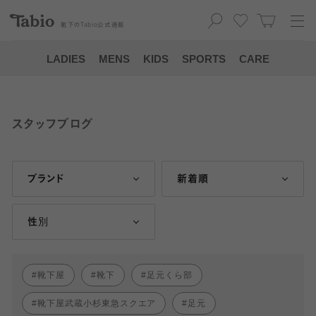
靴下の
Tabio
公式通販
LADIES
MENS
KIDS
SPORTS
CARE
スタッフブログ
ブランド
新着順
性別
靴下屋
靴下
足元くら部
靴下屋武蔵小杉東急スクエア
足元