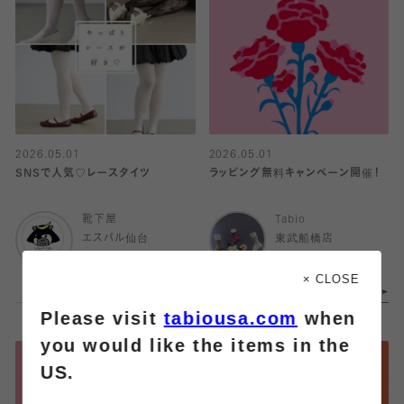
2026.05.01
2026.05.01
SNSで人気♡レースタイツ
ラッピング無料キャンペーン開催！
靴下屋
Tabio
エスパル仙台
東武船橋店
× CLOSE
Please visit
tabiousa.com
when
you would like the items in the
US.