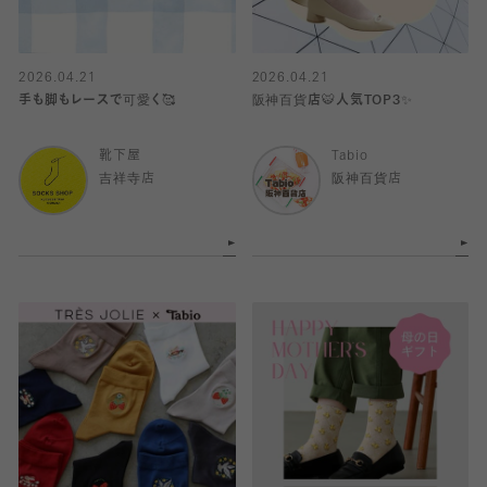
2026.04.21
2026.04.21
手も脚もレースで可愛く🥰
阪神百貨店🐯人気TOP3✨
靴下屋
Tabio
吉祥寺店
阪神百貨店