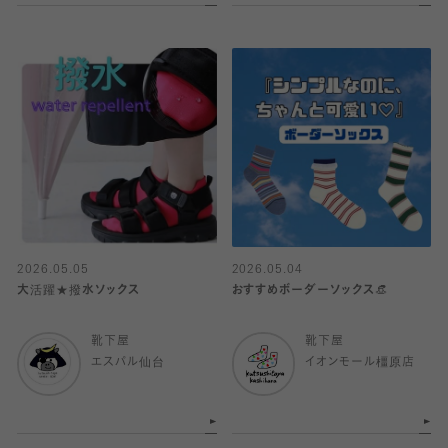
2026.05.05
2026.05.04
大活躍★撥水ソックス
おすすめボーダーソックス👒
靴下屋
靴下屋
エスパル仙台
イオンモール橿原店