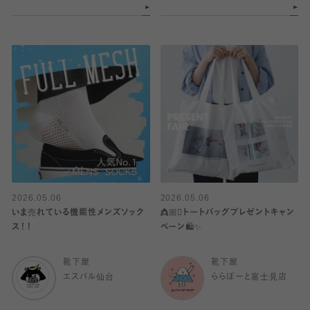
2026.05.06
2026.05.06
いま売れている機能性メンズソック
👸🏼🫯トートバッグプレゼントキャン
ス！！
ペーン🛍️✨
靴下屋
靴下屋
エスパル仙台
ららぽーと富士見店