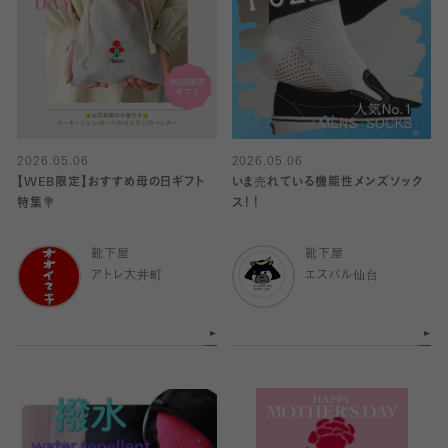
2026.05.06
2026.05.06
【WEB限定】おすすめ母の日ギフト
いま売れている機能性メンズソック
特集💐
ス！！
靴下屋
靴下屋
アトレ大井町
エスパル仙台