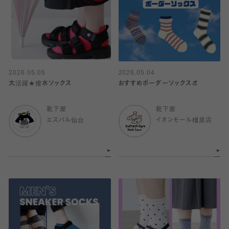
2026.05.05
2026.05.04
大活躍★撥水ソックス
おすすめボーダーソックス👒
靴下屋
靴下屋
エスパル仙台
イオンモール橿原店