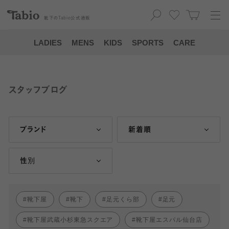
靴下の
Tabio
公式通販
LADIES
MENS
KIDS
SPORTS
CARE
スタッフブログ
ブランド
新着順
性別
靴下屋
靴下
足元くら部
足元
靴下屋武蔵小杉東急スクエア
靴下屋エスパル仙台店