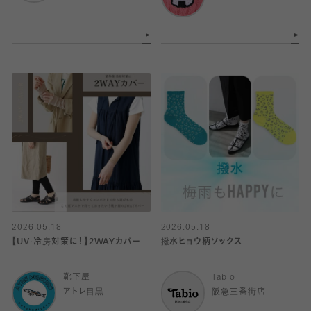
2026.05.18
2026.05.18
【UV·冷房対策に！】2WAYカバー
撥水ヒョウ柄ソックス
靴下屋
Tabio
アトレ目黒
阪急三番街店