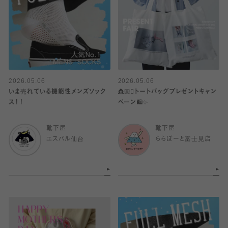
2026.05.06
2026.05.06
いま売れている機能性メンズソック
👸🏼🫯トートバッグプレゼントキャン
ス！！
ペーン🛍️✨
靴下屋
靴下屋
エスパル仙台
ららぽーと富士見店