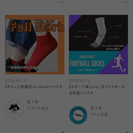
2026.05.13
2026.05.12
【さらっと快適】Full Meshソックス
【スポーツ通信vol.3】フットボール
五本指ソックス
靴下屋
エスパル仙台
靴下屋
アトレ目黒