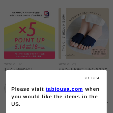
2026.05.10
2026.05.09
Sポイント5倍DAY！
足元のムレ対策に「シルク」をプラス
× CLOSE
Tabio
靴下屋
Please visit
tabiousa.com
when
グランフロント大阪
アトレ目黒
you would like the items in the
US.