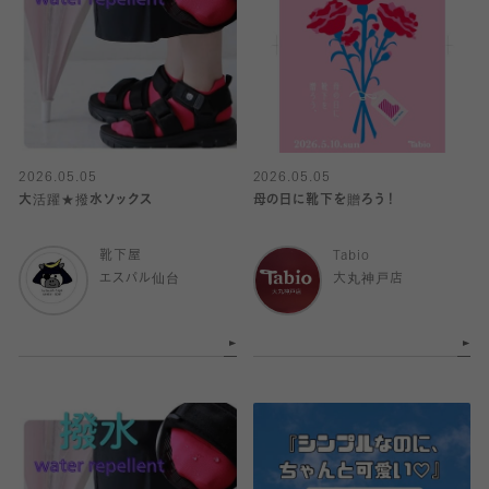
2026.05.05
2026.05.05
大活躍★撥水ソックス
母の日に靴下を贈ろう！
靴下屋
Tabio
エスパル仙台
大丸神戸店