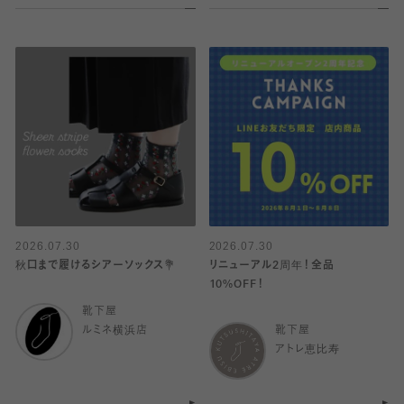
2026.07.30
2026.07.30
秋口まで履けるシアーソックス💐
リニューアル2周年！全品
10%OFF！
靴下屋
ルミネ横浜店
靴下屋
アトレ恵比寿