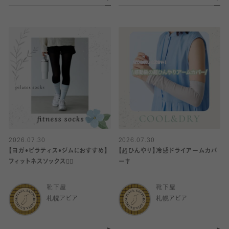
2026.07.30
2026.07.30
【ヨガ•ピラティス•ジムにおすすめ】
【超ひんやり】冷感ドライアームカバ
フィットネスソックス🧘‍♀️
ー🎐
靴下屋
靴下屋
札幌アピア
札幌アピア