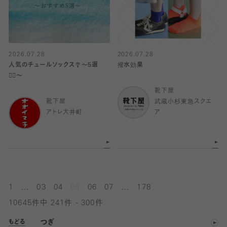
2026.07.28
2026.07.28
人気のチュールソックス🎐〜5選
撥水効果
✋🏻〜
靴下屋
靴下屋
武蔵小杉東急スクエ
アトレ大井町
ア
...
...
1
03
04
05
06
07
178
10645件中 241件 - 300件
つぎ
もどる