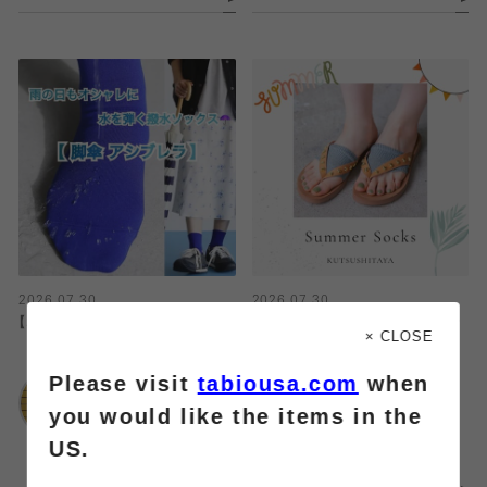
2026.07.30
2026.07.30
【水を弾く】撥水加工ソックス🧦
🍉サンダルに合わせたいパーツソッ
× CLOSE
クス🌻
Please visit
tabiousa.com
when
靴下屋
札幌アピア
靴下屋
you would like the items in the
札幌アピア
US.