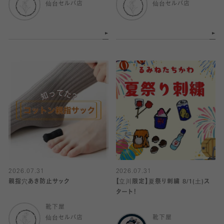
仙台セルバ店
仙台セルバ店
2026.07.31
2026.07.31
親指穴あき防止サック
【立川限定】夏祭り刺繍 8/1(土)ス
タート！
靴下屋
仙台セルバ店
靴下屋