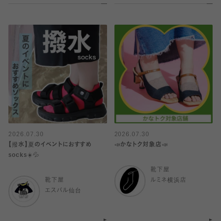
2026.07.30
2026.07.30
【撥水】夏のイベントにおすすめ
📣かなトク対象店📣
socks☀️💦
靴下屋
靴下屋
ルミネ横浜店
エスパル仙台