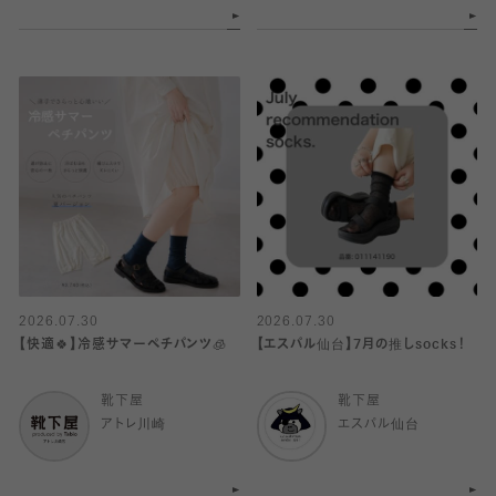
2026.07.30
2026.07.30
【快適🍀】冷感サマーペチパンツ🧊
【エスパル仙台】7月の推しsocks！
靴下屋
靴下屋
アトレ川崎
エスパル仙台