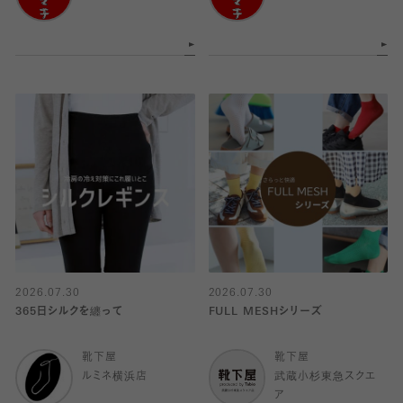
2026.07.30
2026.07.30
365日シルクを纏って
FULL MESHシリーズ
靴下屋
靴下屋
ルミネ横浜店
武蔵小杉東急スクエ
ア