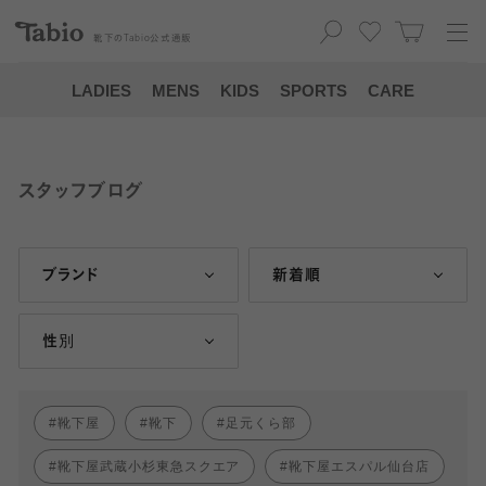
靴下の
Tabio
公式通販
LADIES
MENS
KIDS
SPORTS
CARE
スタッフブログ
ブランド
新着順
性別
靴下屋
靴下
足元くら部
靴下屋武蔵小杉東急スクエア
靴下屋エスパル仙台店