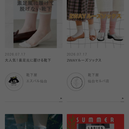
2026.07.17
2026.07.17
大人気！素足風に履ける靴下
2WAYルーズソックス
靴下屋
靴下屋
エスパル仙台
仙台セルバ店