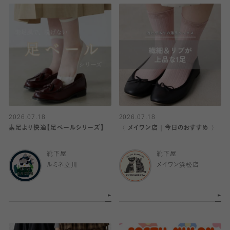
2026.07.18
2026.07.18
素足より快適【足ベールシリーズ】
〈 メイワン店｜今日のおすすめ 〉
靴下屋
靴下屋
ルミネ立川
メイワン浜松店