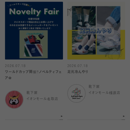
2026.07.18
2026.07.18
ワールドカップ開催‼️ノベルティフェ
足元冷んやり
ア⚽️
靴下屋
靴下屋
イオンモール橿原店
イオンモール名取店