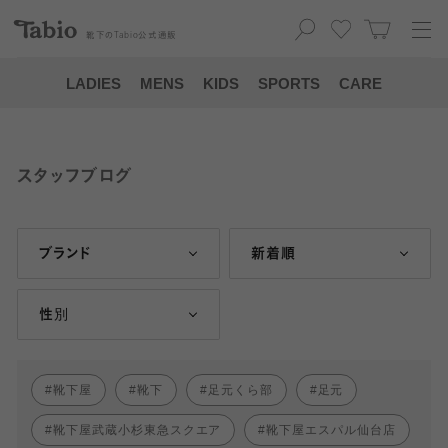
靴下の
Tabio
公式通販
LADIES
MENS
KIDS
SPORTS
CARE
スタッフブログ
ブランド
新着順
性別
靴下屋
靴下
足元くら部
足元
靴下屋武蔵小杉東急スクエア
靴下屋エスパル仙台店