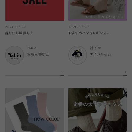
2026.07.27
2026.07.27
掘り出し物探し！
おすすめパンツレギンス⭐️
Tabio
靴下屋
阪急三番街店
エスパル仙台