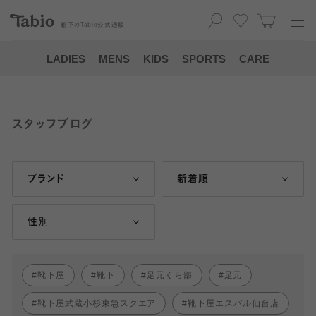
靴下の
Tabio
公式通販
LADIES
MENS
KIDS
SPORTS
CARE
スタッフブログ
ブランド
新着順
性別
靴下屋
靴下
足元くら部
足元
靴下屋武蔵小杉東急スクエア
靴下屋エスパル仙台店