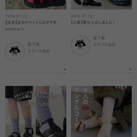
2026.07.26
2026.07.26
【撥水】夏のイベントにおすすめ
【人気】新色入荷しました！
socks☀️💦
靴下屋
靴下屋
エスパル仙台
エスパル仙台