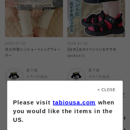
2026.07.30
2026.07.30
冷房対策に◎ショートレッグウォー
【撥水】夏のイベントにおすすめ
マー
socks☀️💦
靴下屋
靴下屋
エスパル仙台
エスパル仙台
× CLOSE
Please visit
tabiousa.com
when
you would like the items in the
US.