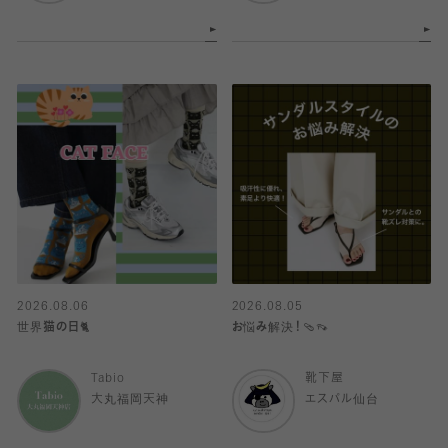
2026.08.06
2026.08.05
世界猫の日🐈
お悩み解決！🩴👡
Tabio
靴下屋
大丸福岡天神
エスパル仙台