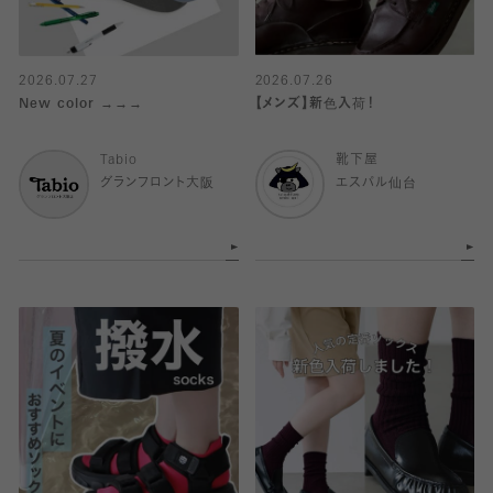
2026.07.27
2026.07.26
New color →→→
【メンズ】新色入荷！
Tabio
靴下屋
グランフロント大阪
エスパル仙台