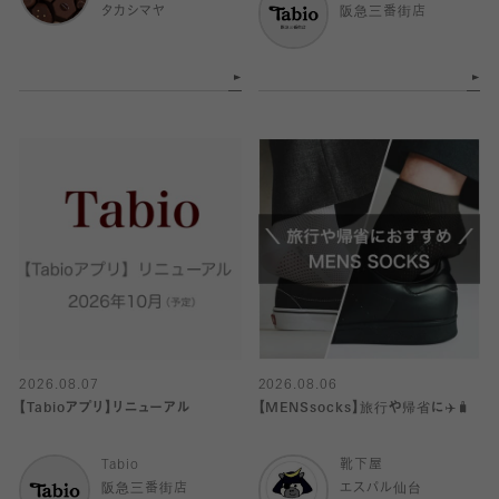
タカシマヤ
阪急三番街店
2026.08.07
2026.08.06
【Tabioアプリ】リニューアル
【MENSsocks】旅行や帰省に✈️🧳
Tabio
靴下屋
阪急三番街店
エスパル仙台