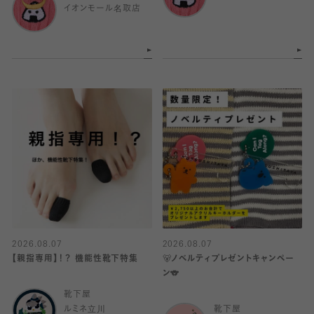
イオンモール名取店
2026.08.07
2026.08.07
【親指専用】！？ 機能性靴下特集
🐻ノベルティプレゼントキャンペー
ン🐨
靴下屋
ルミネ立川
靴下屋