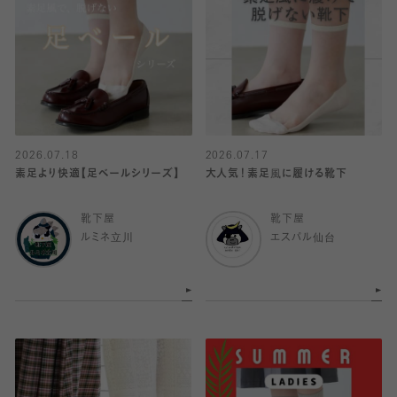
2026.07.18
2026.07.17
素足より快適【足ベールシリーズ】
大人気！素足風に履ける靴下
靴下屋
靴下屋
ルミネ立川
エスパル仙台