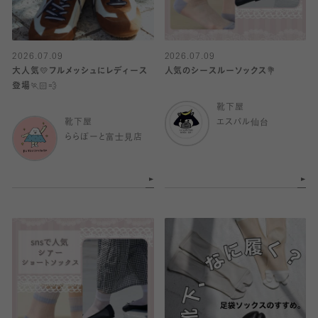
2026.07.09
2026.07.09
大人気💛フルメッシュにレディース
人気のシースルーソックス💐
登場🏃🏻💨
靴下屋
靴下屋
エスパル仙台
ららぽーと富士見店