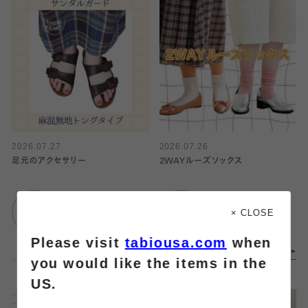
2026.07.27
2026.07.26
足元のアクセサリー
2WAYルーズソックス
靴下屋
靴下屋
仙台セルバ店
仙台セルバ店
× CLOSE
Please visit
tabiousa.com
when
you would like the items in the
US.