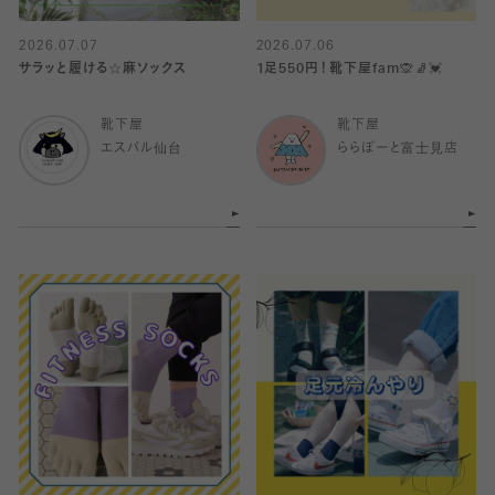
2026.07.07
2026.07.06
サラッと履ける☆麻ソックス
1足550円！靴下屋fam🙊🧦💓
靴下屋
靴下屋
エスパル仙台
ららぽーと富士見店