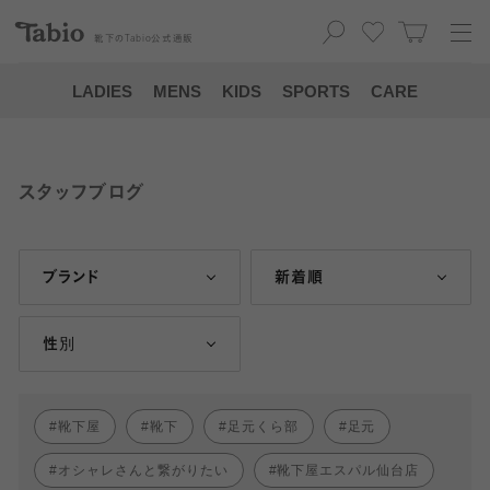
靴下の
Tabio
公式通販
LADIES
MENS
KIDS
SPORTS
CARE
スタッフブログ
ブランド
新着順
性別
靴下屋
靴下
足元くら部
足元
オシャレさんと繋がりたい
靴下屋エスパル仙台店