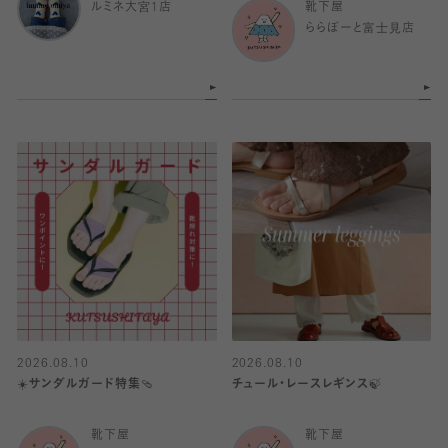
ルミネ大宮1店
靴下屋
ららぽーと富士見店
2026.08.10
2026.08.10
☀️サンダルガード特集🩴
チュール・レースレギンス🍃
靴下屋
靴下屋