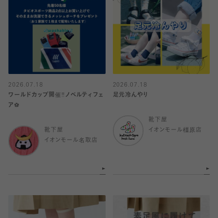
2026.07.18
2026.07.18
ワールドカップ開催‼️ノベルティフェ
足元冷んやり
ア⚽️
靴下屋
靴下屋
イオンモール橿原店
イオンモール名取店