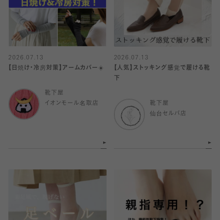
2026.07.13
2026.07.13
【日焼け・冷房対策】アームカバー☀️
【人気】ストッキング感覚で履ける靴
下
靴下屋
イオンモール名取店
靴下屋
仙台セルバ店