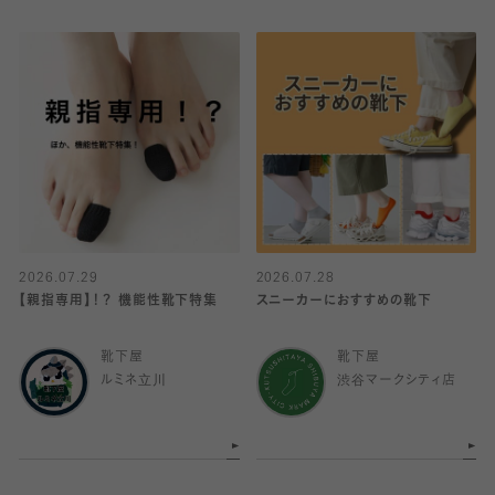
2026.07.29
2026.07.28
【親指専用】！？ 機能性靴下特集
スニーカーにおすすめの靴下
靴下屋
靴下屋
ルミネ立川
渋谷マークシティ店