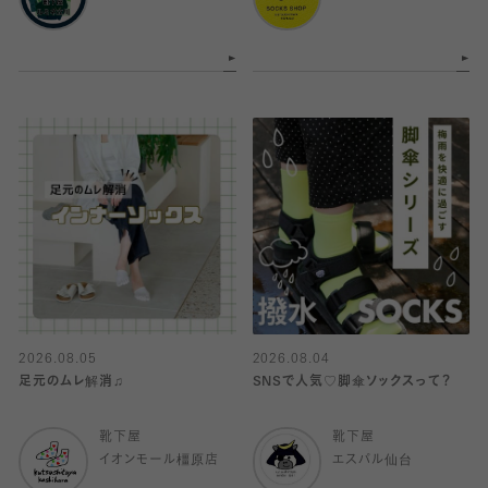
2026.08.05
2026.08.04
足元のムレ解消♫
SNSで人気♡脚傘ソックスって？
靴下屋
靴下屋
イオンモール橿原店
エスパル仙台