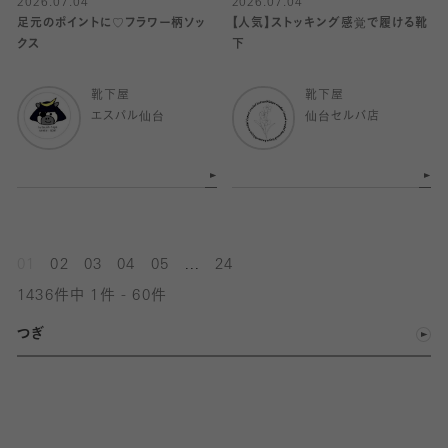
2026.07.04
2026.07.04
足元のポイントに♡フラワー柄ソッ
【人気】ストッキング感覚で履ける靴
クス
下
靴下屋
靴下屋
エスパル仙台
仙台セルバ店
...
01
02
03
04
05
24
1436件中 1件 - 60件
つぎ