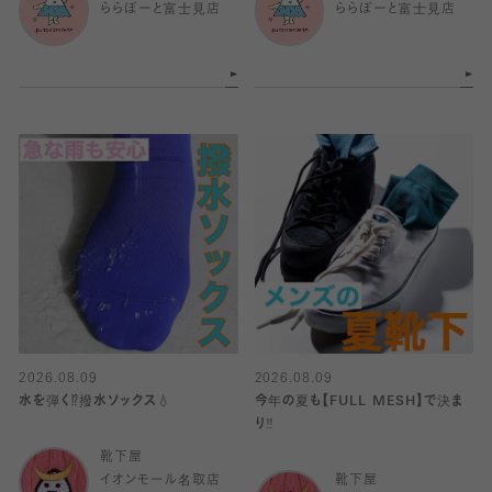
ららぽーと富士見店
ららぽーと富士見店
2026.08.09
2026.08.09
水を弾く⁉️撥水ソックス💧
今年の夏も【FULL MESH】で決ま
り️‼️
靴下屋
イオンモール名取店
靴下屋