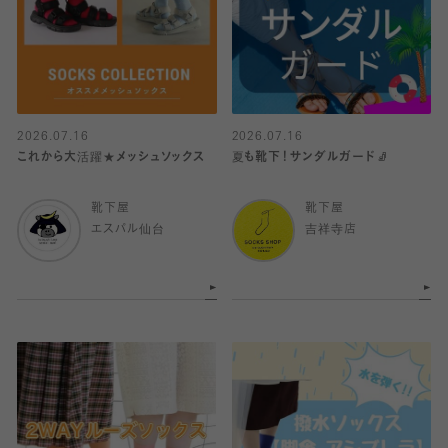
2026.07.16
2026.07.16
これから大活躍★メッシュソックス
夏も靴下！サンダルガード🧦
靴下屋
靴下屋
エスパル仙台
吉祥寺店