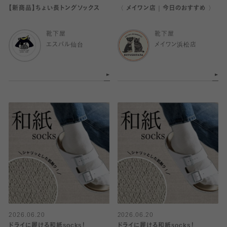
【新商品】ちょい長トングソックス
〈 メイワン店｜今日のおすすめ 〉
靴下屋
靴下屋
エスパル仙台
メイワン浜松店
2026.06.20
2026.06.20
ドライに履ける和紙socks！
ドライに履ける和紙socks！