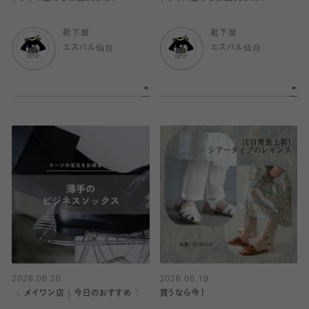
靴下屋
靴下屋
エスパル仙台
エスパル仙台
2026.06.20
2026.06.19
〈 メイワン店｜今日のおすすめ 〉
買うなら今！