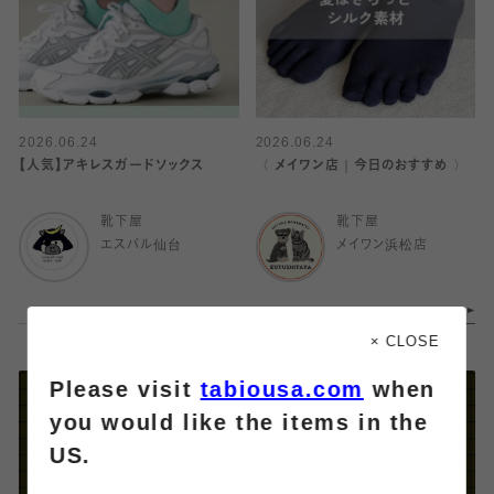
2026.06.24
2026.06.24
【人気】アキレスガードソックス
〈 メイワン店｜今日のおすすめ 〉
靴下屋
靴下屋
エスパル仙台
メイワン浜松店
× CLOSE
Please visit
tabiousa.com
when
you would like the items in the
US.