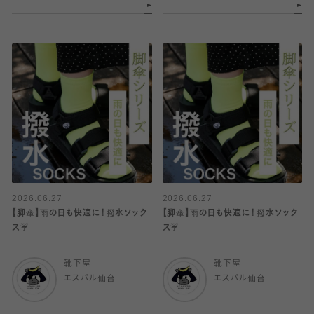
2026.06.27
2026.06.27
【脚傘】雨の日も快適に！撥水ソック
【脚傘】雨の日も快適に！撥水ソック
ス☔️
ス☔️
靴下屋
靴下屋
エスパル仙台
エスパル仙台