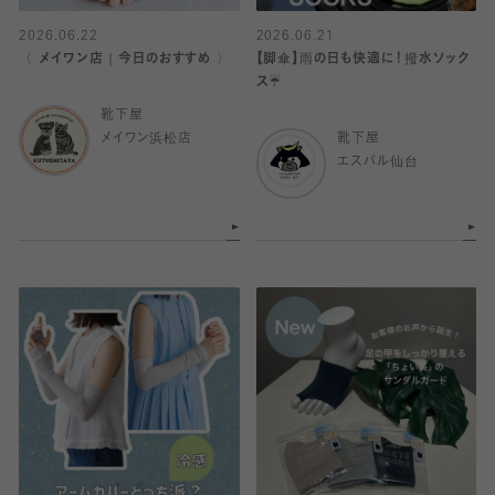
2026.06.22
2026.06.21
〈 メイワン店｜今日のおすすめ 〉
【脚傘】雨の日も快適に！撥水ソック
ス☔️
靴下屋
メイワン浜松店
靴下屋
エスパル仙台