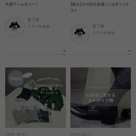
冷感アームカバー！
【脚傘】雨の日も快適に！撥水ソック
ス☔️
靴下屋
エスパル仙台
靴下屋
エスパル仙台
2026.06.21
2026.06.21