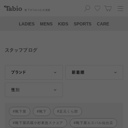
靴下の
Tabio
公式通販
LADIES
MENS
KIDS
SPORTS
CARE
スタッフブログ
ブランド
新着順
性別
靴下屋
靴下
足元くら部
靴下屋武蔵小杉東急スクエア
靴下屋エスパル仙台店