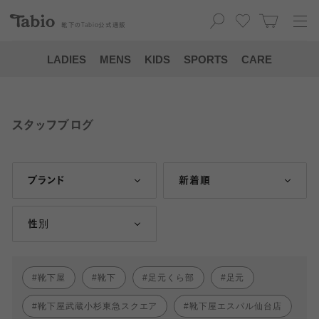
靴下の
Tabio
公式通販
LADIES
MENS
KIDS
SPORTS
CARE
スタッフブログ
ブランド
新着順
性別
靴下屋
靴下
足元くら部
足元
靴下屋武蔵小杉東急スクエア
靴下屋エスパル仙台店