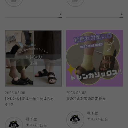
2026.08.08
2026.08.08
【トレンカ】実は一年中使えちゃ
夏の冷え対策の新定番🌟
う！？
靴下屋
靴下屋
エスパル仙台
エスパル仙台