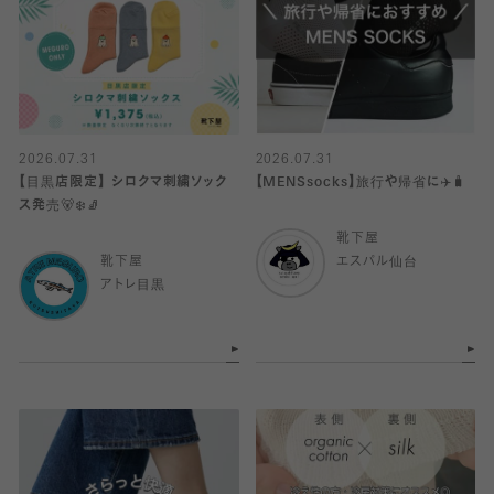
2026.07.31
2026.07.31
【目黒店限定】 シロクマ刺繍ソック
【MENSsocks】旅行や帰省に✈️🧳
ス発売🐻‍❄️🧦
靴下屋
靴下屋
エスパル仙台
アトレ目黒