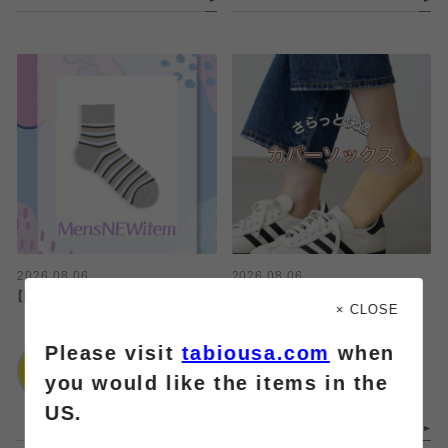
2026.08.06
2026.08.06
【🆕】メンズアイテム
カバーソックス
× CLOSE
Please visit
tabiousa.com
when
靴下屋
靴下屋
吉祥寺店
仙台セルバ店
you would like the items in the
US.