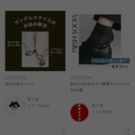
2026.08.05
2026.08.05
お悩み解決！🩴👡
あなたはどの丈派？極薄メッシュソッ
クス3選
靴下屋
エスパル仙台
靴下屋
アトレ大井町