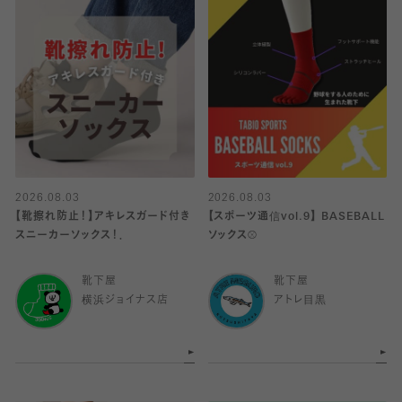
2026.08.03
2026.08.03
【靴擦れ防止！】アキレスガード付き
【スポーツ通信vol.9】 BASEBALL
スニーカーソックス！．
ソックス⚾️
靴下屋
靴下屋
横浜ジョイナス店
アトレ目黒