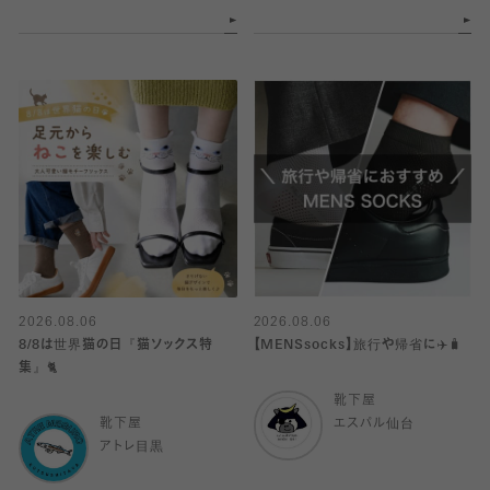
2026.08.06
2026.08.06
8/8は世界猫の日『猫ソックス特
【MENSsocks】旅行や帰省に✈️🧳
集』🐈
靴下屋
靴下屋
エスパル仙台
アトレ目黒