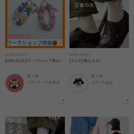
2026.08.01
2026.08.01
【8月2日(日)】ワークショップ開催‼️
【メンズ】新色入荷！
靴下屋
靴下屋
イオンモール名取店
エスパル仙台