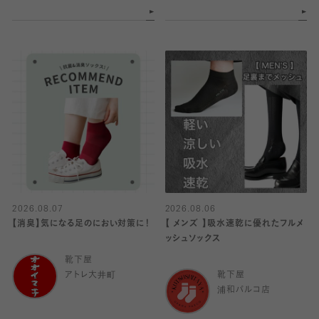
2026.08.07
2026.08.06
【消臭】気になる足のにおい対策に！
【 メンズ 】吸水速乾に優れたフルメ
ッシュソックス
靴下屋
アトレ大井町
靴下屋
浦和パルコ店