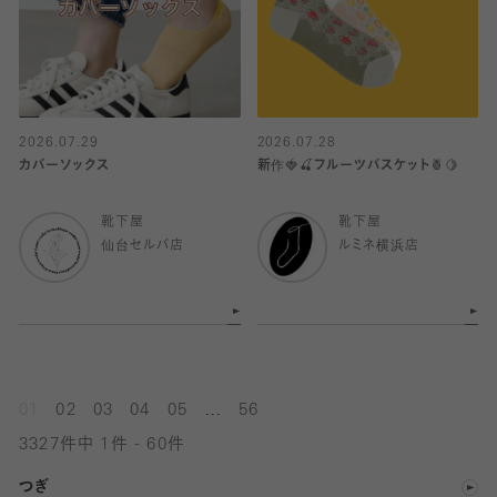
2026.07.29
2026.07.28
カバーソックス
新作🍓🍒フルーツバスケット🍍🍋
靴下屋
靴下屋
仙台セルバ店
ルミネ横浜店
...
01
02
03
04
05
56
3327件中 1件 - 60件
つぎ