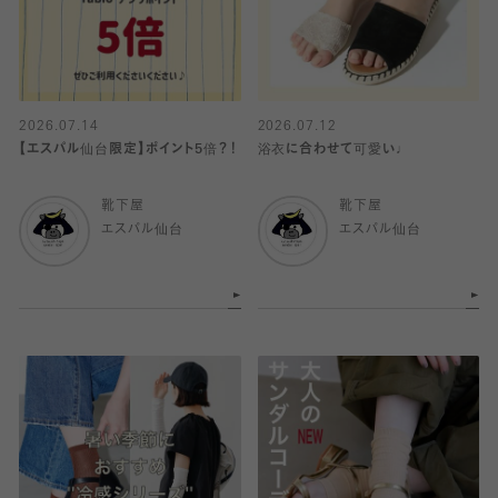
2026.07.14
2026.07.12
【エスパル仙台限定】ポイント5倍？！
浴衣に合わせて可愛い♩
靴下屋
靴下屋
エスパル仙台
エスパル仙台