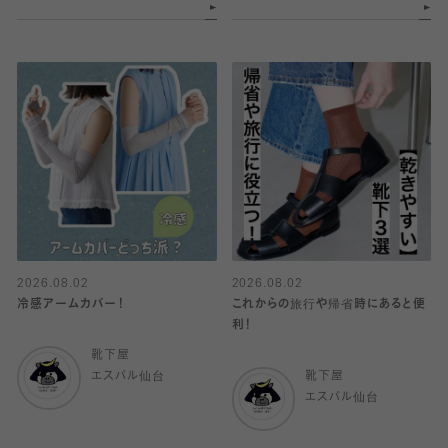
2026.08.02
2026.08.02
冷感アームカバー！
これからの旅行や帰省時にあると便
利！
靴下屋
エスパル仙台
靴下屋
エスパル仙台