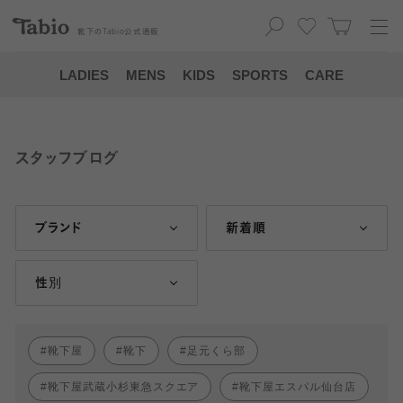
靴下の
Tabio
公式通販
LADIES
MENS
KIDS
SPORTS
CARE
スタッフブログ
ブランド
新着順
性別
靴下屋
靴下
足元くら部
靴下屋武蔵小杉東急スクエア
靴下屋エスパル仙台店