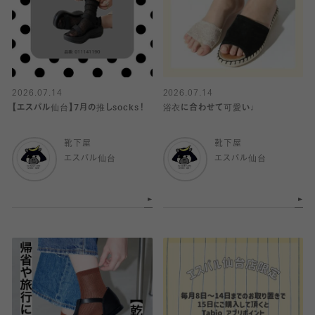
2026.07.14
2026.07.14
【エスパル仙台】7月の推しsocks！
浴衣に合わせて可愛い♩
靴下屋
靴下屋
エスパル仙台
エスパル仙台