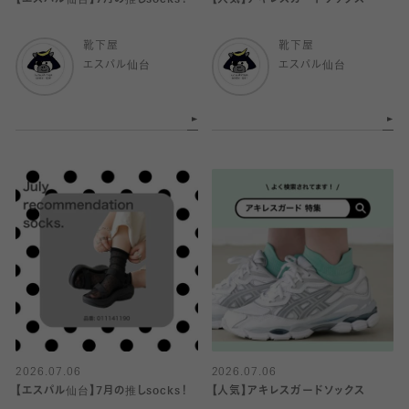
【エスパル仙台】7月の推しsocks！
【人気】アキレスガードソックス
靴下屋
靴下屋
エスパル仙台
エスパル仙台
2026.07.06
2026.07.06
【エスパル仙台】7月の推しsocks！
【人気】アキレスガードソックス