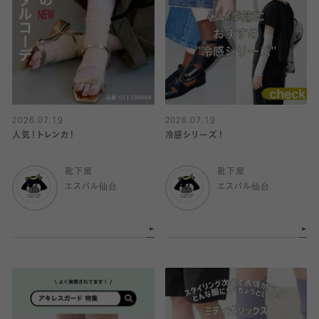
2026.07.19
2026.07.19
人気！トレンカ！
冷感シリーズ！
靴下屋
靴下屋
エスパル仙台
エスパル仙台