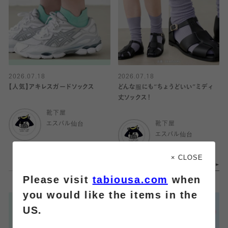
2026.07.18
2026.07.18
【人気】アキレスガードソックス
どんな服にも“ちょうどいい”ミディ
丈ソックス！
靴下屋
エスパル仙台
靴下屋
エスパル仙台
× CLOSE
Please visit
tabiousa.com
when
you would like the items in the
US.