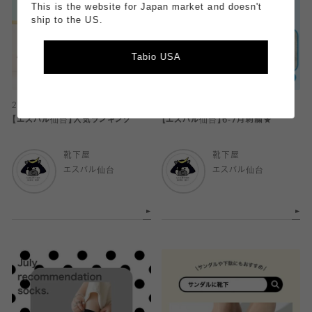
This is the website for Japan market and doesn't
ship to the US.
Tabio USA
2026.07.16
2026.07.16
【エスパル仙台】人気ランキング
【エスパル仙台】6-7月刺繍★
靴下屋
靴下屋
エスパル仙台
エスパル仙台