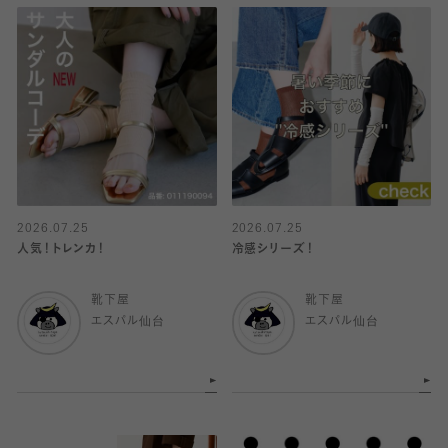
2026.07.25
2026.07.25
人気！トレンカ！
冷感シリーズ！
靴下屋
靴下屋
エスパル仙台
エスパル仙台