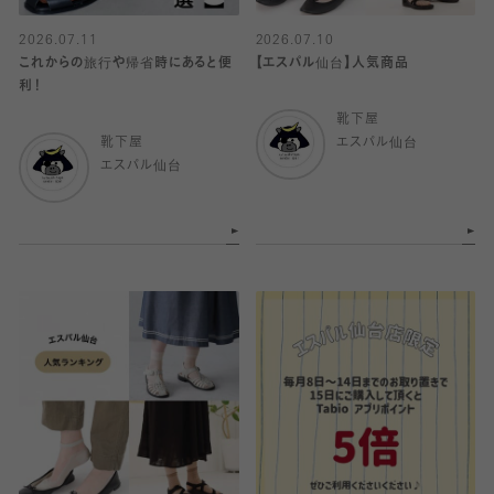
2026.07.11
2026.07.10
これからの旅行や帰省時にあると便
【エスパル仙台】人気商品
利！
靴下屋
靴下屋
エスパル仙台
エスパル仙台