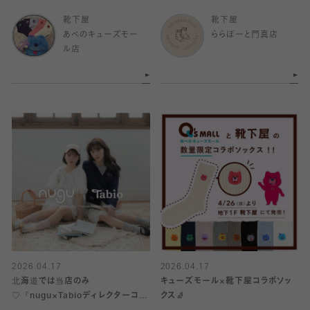
靴下屋
靴下屋
あべのキューズモー
ららぽーと門真店
ル店
2026.04.17
2026.04.17
北海道では当店のみ
キューズモール×靴下屋コラボソッ
♡『nugu×Tabioディレクターコラ
クス🧦