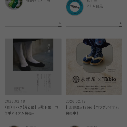
新静岡セノバ店
靴下屋
アトレ目黒
2026.02.18
2026.02.18
（株）ヨハク【月と星】 ×靴下屋 コ
【 永樂屋×Tabio 】コラボアイテム
ラボアイテム発売⭐︎
発売中！