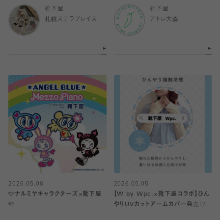
靴下屋
靴下屋
札幌ステラプレイス
アトレ大森
2026.05.06
2026.05.05
🩵ナルミヤキャラクターズ×靴下屋
【W by Wpc.×靴下屋コラボ】ひん
🩷
やりUVカットアームカバー発売♡