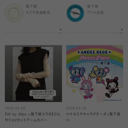
靴下屋
靴下屋
ルミネ有楽町店
アトレ目黒
2026.04.28
2026.04.28
【W by Wpc.×靴下屋コラボ】ひん
🩵ナルミヤキャラクターズ×靴下屋
やりUVカットアームカバー
🩷