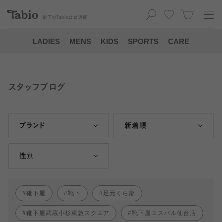
靴下の
Tabio
公式通販
LADIES
MENS
KIDS
SPORTS
CARE
スタッフブログ
ブランド
新着順
性別
靴下屋
靴下
足元くら部
靴下屋武蔵小杉東急スクエア
靴下屋エスパル仙台店