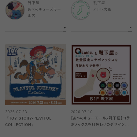
靴下屋
靴下屋
あべのキューズモー
アトレ大森
ル店
2026.07.23
2026.07.10
『TOY STORY-PLAYFUL
【あべのキューモール×靴下屋】コラ
COLLECTION』
ボソックスを月替わりのデザインで
発売‼️