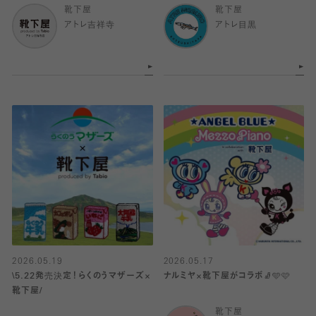
靴下屋
靴下屋
アトレ吉祥寺
アトレ目黒
2026.05.19
2026.05.17
\5.22発売決定！らくのうマザーズ×
ナルミヤ×靴下屋がコラボ🧦🩵🩷
靴下屋/
靴下屋