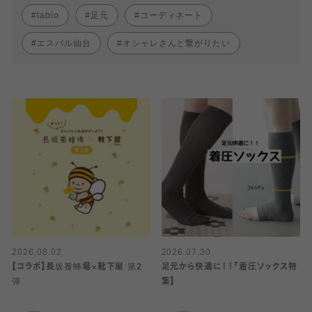
tabio
足元
コーディネート
エスパル仙台
オシャレさんと繋がりたい
2026.08.02
2026.07.30
【コラボ】長坂養蜂場×靴下屋 第2
足元から快適に！！「着圧ソックス特
弾
集】