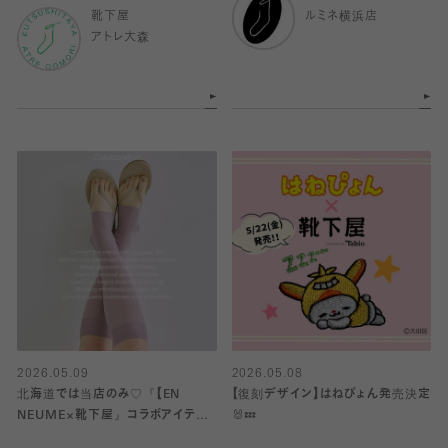
靴下屋
ルミネ横浜店
アトレ大森
2026.05.09
2026.05.08
北海道では当店のみ♡『【EN
【復刻デザイン】はねぴょん発売決定
NEUME×靴下屋』コラボアイテム
🐰💤
発売！