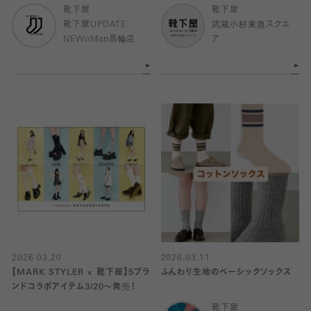
靴下屋
靴下屋
靴下屋UPDATE
武蔵小杉東急スクエ
NEWoMan高輪店
ア
2026.03.20
2026.03.11
【MARK STYLER × 靴下屋】5ブラ
ふんわり生地のベーシックソックス
ンドコラボアイテム3/20〜発売！
靴下屋