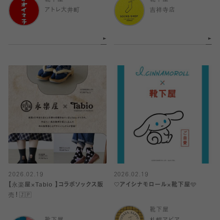
アトレ大井町
吉祥寺店
2026.02.19
2026.02.19
【永楽屋×Tabio 】コラボソックス販
🤍アイシナモロール×靴下屋🩵
売！🇯🇵
靴下屋