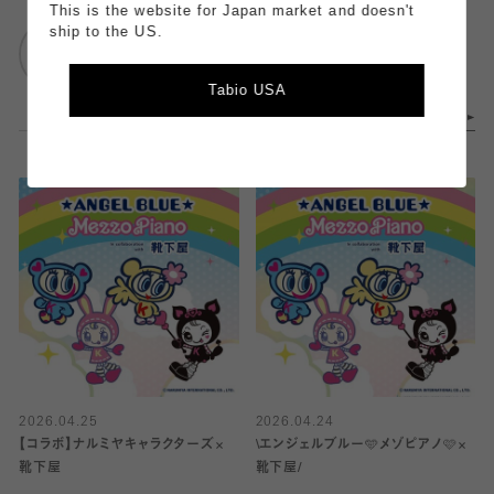
This is the website for Japan market and doesn't
靴下屋
靴下屋
ship to the US.
ルミネ横浜店
ルミネ大宮1店
Tabio USA
2026.04.25
2026.04.24
【コラボ】ナルミヤキャラクターズ×
\エンジェルブルー🩵メゾピアノ🩷×
靴下屋
靴下屋/