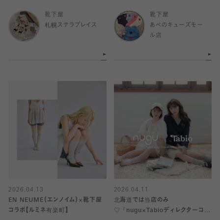
ボ』発売中！
靴下屋
靴下屋
札幌ステラプレイス
あべのキューズモー
ル店
2026.04.13
2026.04.11
EN NEUME（エンノイム）×靴下屋
北海道では当店のみ
コラボ【ルミネ有楽町】
♡『nugu×Tabioディレクターコラ