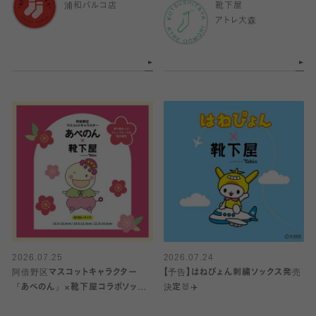
浦和パルコ店
靴下屋
アトレ大森
2026.07.25
2026.07.24
阿倍野区マスコットキャラクター
【予告】はねぴょん刺繍ソックス発売
『あべのん』×靴下屋コラボソック
決定🐰✈️
ス発売🧦