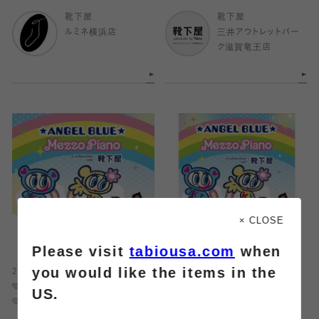
靴下屋
靴下屋
ルミネ横浜店
三井アウトレットパー
ク滋賀竜王店
× CLOSE
Please visit
tabiousa.com
when
you would like the items in the
2026.04.27
2026.04.27
🩵ナルミヤキャラクターズ×靴下屋
【ナルミヤ×靴下屋】コラボソックス
US.
🩷
発売