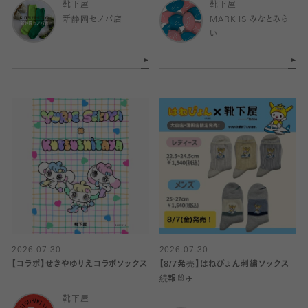
靴下屋
靴下屋
新静岡セノバ店
MARK IS みなとみら
い
2026.07.30
2026.07.30
【コラボ】せきやゆりえコラボソックス
【8/7発売】はねぴょん刺繍ソックス
続報🐰✈️
靴下屋