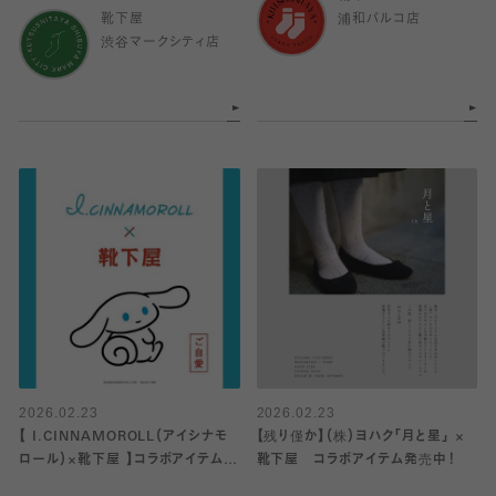
靴下屋
浦和パルコ店
渋谷マークシティ店
2026.02.23
2026.02.23
【 I.CINNAMOROLL（アイシナモ
【残り僅か】（株）ヨハク「月と星」 ×
ロール）×靴下屋 】コラボアイテム発
靴下屋 コラボアイテム発売中！
売中🩵